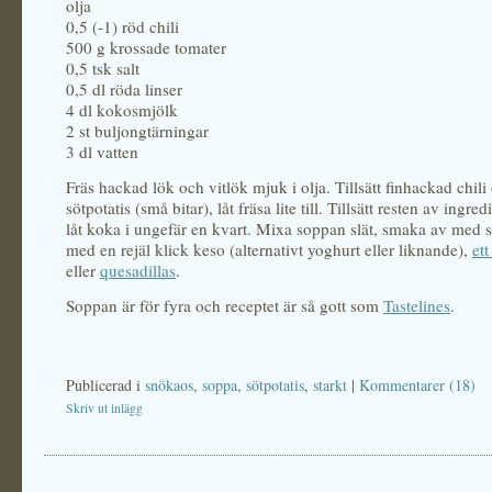
olja
0,5 (-1) röd chili
500 g krossade tomater
0,5 tsk salt
0,5 dl röda linser
4 dl kokosmjölk
2 st buljongtärningar
3 dl vatten
Fräs hackad lök och vitlök mjuk i olja. Tillsätt finhackad chili
sötpotatis (små bitar), låt fräsa lite till. Tillsätt resten av ingr
låt koka i ungefär en kvart. Mixa soppan slät, smaka av med s
med en rejäl klick keso (alternativt yoghurt eller liknande),
et
eller
quesadillas
.
Soppan är för fyra och receptet är så gott som
Tastelines
.
Publicerad i
snökaos
,
soppa
,
sötpotatis
,
starkt
|
Kommentarer (18)
Skriv ut inlägg