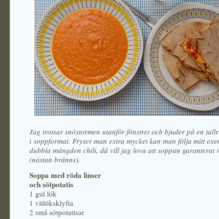
Jag trotsar snöstormen utanför fönstret och bjuder på en tallr
i soppformat. Fryser man extra mycket kan man följa mitt ex
dubbla mängden chili, då vill jag lova att soppan garanterat 
(nästan bränns).
Soppa med röda linser
och sötpotatis
1 gul lök
1 vitlöksklyfta
2 små sötpotatisar