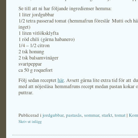
Se till att ni har följande ingredienser hemma:
1 liter jordgubbar
1/2 tetra passerad tomat (hemmafrun föreslår Mutti och hä
inget)
1 liten vitlöksklyfta
1 röd chili (gärna habanero)
1/4 – 1/2 citron
2 tsk honung
2 tsk balsamvinäger
svartpeppar
ca 50 g roquefort
Följ sedan receptet
här
. Avsett gärna lite extra tid för att d
med att nöjesläsa hemmafruns recept medan pastan kokar o
puttrar.
Publicerad i
jordgubbar
,
pastasås
,
sommar
,
starkt
,
tomat
|
Komm
Skriv ut inlägg