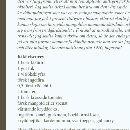
den var färggrann, eller att min tomatplanta äntligen fick fär
oktober! Jag skulle också kunna berätta om den värmande
kryddblandningen som var en av många spännande saker i en
med mat jag fick i present tidigare i höstas, eller så skulle j
kunna skoja om huruvida mangolden mamman skördade oc
sig hem från trädgårdslandet i Finland är närodlad eller in
trots allt jag skulle kunna skriva om detta, så är det enda j
på att min farmor kommer få dåndimpen när hon ser att jag
och äter middag i hennes nattlinne från 1976, hoppsan!
Kikärtscurry
1 burk kikärtor
1 gul lök
1 vitlöksklyfta
färsk ingefära
0,5 färsk röd chili
4 tomater
1 burk krossade tomater
färsk mangold eller spenat
värmande kryddor ex;
ingefära, kanel, gurkmeja, bockhornsklöver,
kryddnejlika, kardemumma, svartpeppar, gul curry