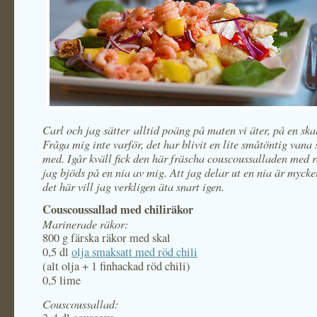
Carl och jag sätter alltid poäng på maten vi äter, på en ska
Fråga mig inte varför, det har blivit en lite småtöntig vana 
med. Igår kväll fick den här fräscha couscoussalladen med 
jag bjöds på en nia av mig. Att jag delar ut en nia är mycke
det här vill jag verkligen äta snart igen.
Couscoussallad med chiliräkor
Marinerade räkor:
800 g färska räkor med skal
0,5 dl
olja smaksatt med röd chili
(alt olja + 1 finhackad röd chili)
0,5 lime
Couscoussallad: