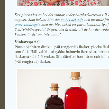
Det plockades en hel del vinbär under bärplockarresan till 
augusti. Som bekant blev det
en hel del saft
och premiär fö
svartvinbärsgelé
men det blev också ett par alkoholhaltiga f
Svartvinbärsspecial är gott, det återstår att de hur den röd
Vackert är det om inte annat!
Vinbärsspecial
Plocka vinbären direkt i (väl rengjorda) flaskor, plocka flas
som full. Häll valfritt okryddat brännvin över, så att bären 
flaskorna stå i 2-3 veckor. Sila därefter bort bären och häll 
(väl rengjorda) flaskor.