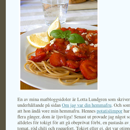
En av mina matbloggsidoler är Lotta Lundgren som skriver
underhållande på sidan
Om jag var din hemmafru
. Och som
att hon ändå vore min hemmafru. Hennes
potatislimpor
har
flera gånger, dom är ljuvliga! Senast ut provade jag något s
alldeles för tokigt för att gå obeprövat förbi, en pastasås av
tomat, röd chili och roquefort. Tokigt eller ej, det var otipp