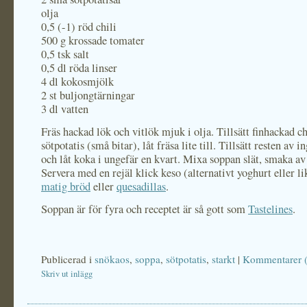
olja
0,5 (-1) röd chili
500 g krossade tomater
0,5 tsk salt
0,5 dl röda linser
4 dl kokosmjölk
2 st buljongtärningar
3 dl vatten
Fräs hackad lök och vitlök mjuk i olja. Tillsätt finhackad ch
sötpotatis (små bitar), låt fräsa lite till. Tillsätt resten av 
och låt koka i ungefär en kvart. Mixa soppan slät, smaka av
Servera med en rejäl klick keso (alternativt yoghurt eller l
matig bröd
eller
quesadillas
.
Soppan är för fyra och receptet är så gott som
Tastelines
.
Publicerad i
snökaos
,
soppa
,
sötpotatis
,
starkt
|
Kommentarer 
Skriv ut inlägg