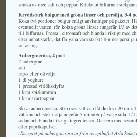
smaka av med salt och peppar. Klicka ut biffarna i stekpann
Kryddstark bulgur med gröna linser och persilja, 3-4 p
Koka två portioner bulgur enligt anvisningar på paketet. Hä
eventuellt vatten, rör kokta gröna linser (ungefär 1/3 av d
till biffarna). Pressa i citronsaft och blanda i riktigt med c
eller annat starkt, det får gäna vara starkt! Rör ner persilja
servering.
Aubergineröra, 4 port
2 aubergine
salt
raps- eller olivolja
1 dl yoghurt
1 pressad vitlöksklyfta
1 krm spiskummin
1 krm svartpeppar
Skiva auberignerna. Strö över salt och låt de dra i 20 min. 
vätskan och stek i olja ungefär 3 minuter på varje sida. Låt
sedan och blanda i övriga ingredienser. Garnera med sesamf
eller paprikapulver.
(Receptet på aubergineröra är från recepthäftet Arla köket 