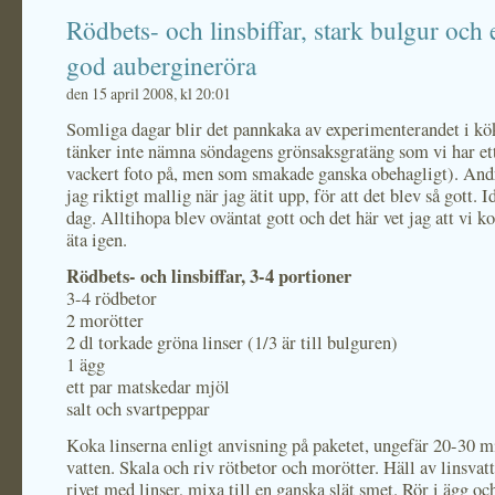
Rödbets- och linsbiffar, stark bulgur och e
god aubergineröra
den 15 april 2008, kl 20:01
Somliga dagar blir det pannkaka av experimenterandet i kö
tänker inte nämna söndagens grönsaksgratäng som vi har ett
vackert foto på, men som smakade ganska obehagligt). And
jag riktigt mallig när jag ätit upp, för att det blev så gott. I
dag. Alltihopa blev oväntat gott och det här vet jag att vi 
äta igen.
Rödbets- och linsbiffar, 3-4 portioner
3-4 rödbetor
2 morötter
2 dl torkade gröna linser (1/3 är till bulguren)
1 ägg
ett par matskedar mjöl
salt och svartpeppar
Koka linserna enligt anvisning på paketet, ungefär 20-30 min
vatten. Skala och riv rötbetor och morötter. Häll av linsvat
rivet med linser, mixa till en ganska slät smet. Rör i ägg oc