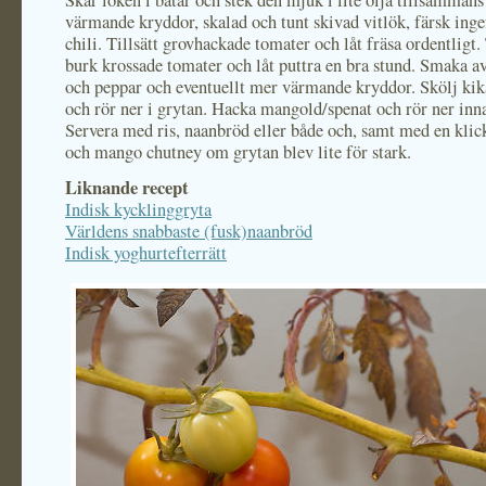
Skär löken i båtar och stek den mjuk i lite olja tillsamman
värmande kryddor, skalad och tunt skivad vitlök, färsk inge
chili. Tillsätt grovhackade tomater och låt fräsa ordentligt. 
burk krossade tomater och låt puttra en bra stund. Smaka a
och peppar och eventuellt mer värmande kryddor. Skölj kik
och rör ner i grytan. Hacka mangold/spenat och rör ner inn
Servera med ris, naanbröd eller både och, samt med en klic
och mango chutney om grytan blev lite för stark.
Liknande recept
Indisk kycklinggryta
Världens snabbaste (fusk)naanbröd
Indisk yoghurtefterrätt