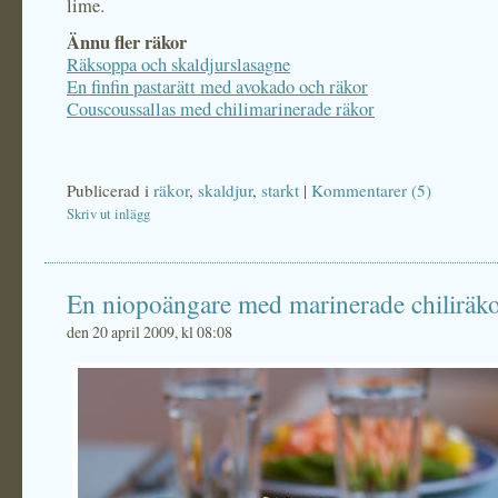
lime.
Ännu fler räkor
Räksoppa och skaldjurslasagne
En finfin pastarätt med avokado och räkor
Couscoussallas med chilimarinerade räkor
Publicerad i
räkor
,
skaldjur
,
starkt
|
Kommentarer (5)
Skriv ut inlägg
En niopoängare med marinerade chiliräk
den 20 april 2009, kl 08:08