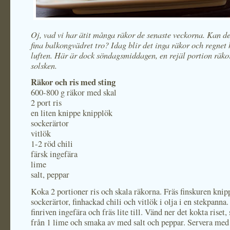
Oj, vad vi har ätit många räkor de senaste veckorna. Kan de
fina balkongvädret tro? Idag blir det inga räkor och regnet 
luften. Här är dock söndagsmiddagen, en rejäl portion räko
solsken.
Räkor och ris med sting
600-800 g räkor med skal
2 port ris
en liten knippe knipplök
sockerärtor
vitlök
1-2 röd chili
färsk ingefära
lime
salt, peppar
Koka 2 portioner ris och skala räkorna. Fräs finskuren knip
sockerärtor, finhackad chili och vitlök i olja i en stekpanna.
finriven ingefära och fräs lite till. Vänd ner det kokta riset,
från 1 lime och smaka av med salt och peppar. Servera med