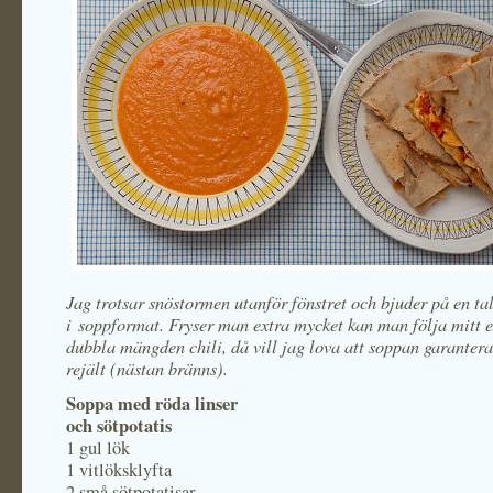
Jag trotsar snöstormen utanför fönstret och bjuder på en tal
i soppformat. Fryser man extra mycket kan man följa mitt 
dubbla mängden chili, då vill jag lova att soppan garanter
rejält (nästan bränns).
Soppa med röda linser
och sötpotatis
1 gul lök
1 vitlöksklyfta
2 små sötpotatisar