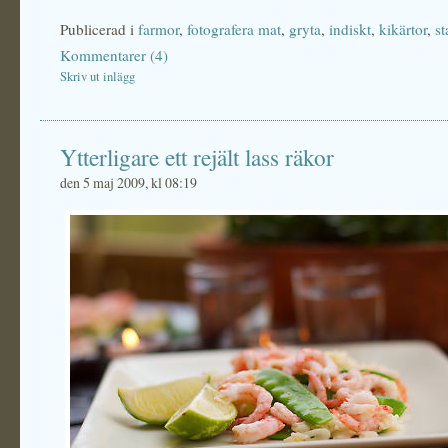
Publicerad i
farmor
,
fotografera mat
,
gryta
,
indiskt
,
kikärtor
,
st
Kommentarer (4)
Skriv ut inlägg
Ytterligare ett rejält lass räkor
den 5 maj 2009, kl 08:19