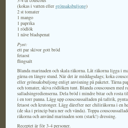
3-4 dl couscous
(kokas i vatten eller
grönsaksbuljong
)
2 st tomater
1 mango
1 paprika
1 rödlök
1 näve bladspenat
Pynt:
ett par skivor gott bröd
fetaost
flingsalt
Blanda marinaden och skala räkorna. Låt räkorna ligga i m
gärna en längre stund. När det är middagsdags; koka cousco
eller grönsaksbuljong enligt anvisning på paketet. Tärna p
och tomater, skiva rödlöken tunt. Blanda couscousen med r
salladsingredienserna. Dela bröd i mindre bitar och rosta ti
i en torr panna. Lägg upp couscoussalladen på tallrik, pyn
fetaost och krutonger. Lägg därefter ner chiliräkorna i en h
(de ska i princip bara ner och vända). Toppa couscoussalla
räkorna och använd marinaden som (stark!) dressing.
Receptet är för 3-4 personer.