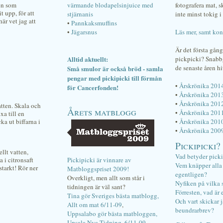
men som
värmande blodapelsinjuice med
fotografera mat, 
t upp, för att
stjärnanis
inte minst tokig i 
är vet jag att
•
Pannkaksmuffins
•
Jägarsnus
Läs mer, samt kon
Är det första gån
Alltid aktuellt:
pickpicki? Snab
de senaste åren hi
Små smulor är också bröd - samla
pengar med pickipicki till förmån
•
Årskrönika 201
för Cancerfonden!
•
Årskrönika 201
•
Årskrönika 201
atten. Skala och
Årets matblogg
•
Årskrönika 201
xa till en
ka ut biffarna i
•
Årskrönika 201
•
Årskrönika 200
Pickipicki?
llt vatten,
Vad betyder pick
a i citronsaft
Pickipicki är vinnare av
Vem knäpper alla f
starkt! Rör ner
Matbloggspriset 2009!
egentligen?
Overkligt, men allt som står i
Nyfiken på vilka 
tidningen är väl sant?
Förresten, vad är 
Tina gör Sveriges bästa matblogg,
Och vart skickar j
Allt om mat 6/11-09
,
beundrarbrev?
Uppsalabo gör bästa matbloggen,
Upsala Nya Tidning, 6/11-09
.