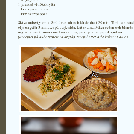
1 pressad vitlöksklyfta
1 krm spiskummin
1 krm svartpeppar
Skiva auberignerna. Strö över salt och låt de dra i 20 min. Torka av väts
olja ungefär 3 minuter på varje sida. Låt svalna. Mixa sedan och blanda 
ingredienser. Garnera med sesamfrön, persilja eller paprikapulver.
(Receptet på aubergineröra är från recepthäftet Arla köket nr 4/06)