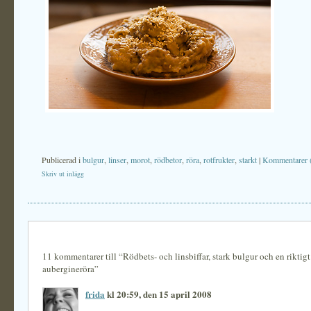
Publicerad i
bulgur
,
linser
,
morot
,
rödbetor
,
röra
,
rotfrukter
,
starkt
|
Kommentarer 
Skriv ut inlägg
11 kommentarer till “Rödbets- och linsbiffar, stark bulgur och en riktig
aubergineröra”
frida
kl 20:59, den 15 april 2008