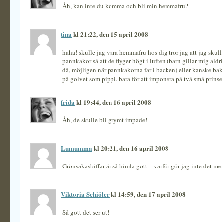
Åh, kan inte du komma och bli min hemmafru?
tina
kl 21:22, den 15 april 2008
haha! skulle jag vara hemmafru hos dig tror jag att jag skull
pannkakor så att de flyger högt i luften (barn gillar mig al
då, möjligen när pannkakorna far i backen) eller kanske b
på golvet som pippi. bara för att imponera på två små prinse
frida
kl 19:44, den 16 april 2008
Åh, de skulle bli grymt impade!
Lumumma
kl 20:21, den 16 april 2008
Grönsakasbiffar är så himla gott – varför gör jag inte det mer
Viktoria Schiöler
kl 14:59, den 17 april 2008
Så gott det ser ut!