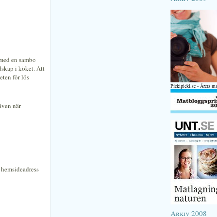
d med en sambo
skap i köket. Att
eten för lös
Pickipicki.se - Årets m
 även när
n hemsideadress
Arkiv 2008