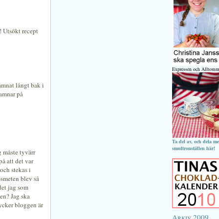
r! Utsökt recept
Expressen och Alltomm
amnat långt bak i
hamnar på
Ta del av, och dela m
smultronställen här!
g måste tyvärr
på att det var
och stekas i
f-smeten blev så
 det jag som
ten? Jag ska
tycker bloggen är
Arkiv 2009