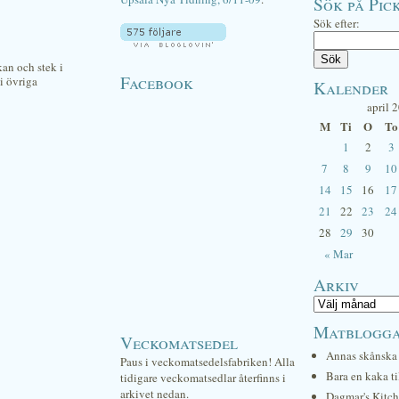
Sök på Pick
Sök efter:
kan och stek i
Facebook
i övriga
Kalender
april 
M
Ti
O
To
1
2
3
7
8
9
10
14
15
16
17
21
22
23
24
28
29
30
« Mar
Arkiv
Matblogg
Veckomatsedel
Annas skånska 
Paus i veckomatsedelsfabriken! Alla
Bara en kaka ti
tidigare veckomatsedlar återfinns i
arkivet nedan.
Dagmar's Kitc