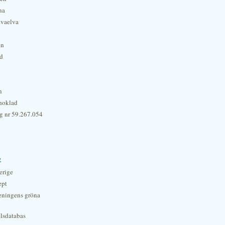
na
lvaelva
én
rd
n
hoklad
g nr 59.267.054
r
erige
ept
eningens gröna
lsdatabas