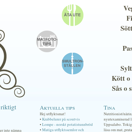
Ve
F
Söt
Pas
Sylt
Kött o
Sås o 
riktigt
Aktuella tips
Tina
Hej utflyktsmat!
Nutritionist/näri
•
Krabbelurer på scoutvis
nyutexaminerad lä
•
Lompe - norskt potatistunnbröd
Uppsalabo. Tokig 
•
Matiga utflyktssemlor och
läsa om mat, prat
ker inte nämna