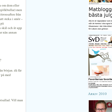
a om dem eller
(mjölkbullar) men
itronsaften från
att steka i smör –
 på
n skål och åt upp
ar nån annan
?
ån början. då får
r på med
Arkiv 2010
stsallad. Vill man