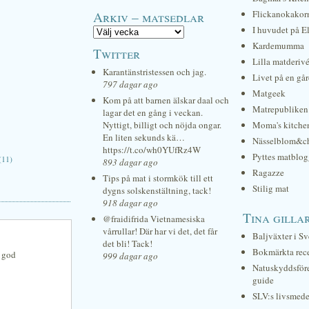
Arkiv – matsedlar
Flickanokakor
I huvudet på E
Kardemumma
Twitter
Lilla matderiv
Karantänstristessen och jag.
Livet på en gå
797 dagar ago
Matgeek
Kom på att barnen älskar daal och
Matrepubliken
lagar det en gång i veckan.
Nyttigt, billigt och nöjda ongar.
Moma's kitche
En liten sekunds kä…
Nässelblom&c
https://t.co/wh0YUfRz4W
Pyttes matblog
(11)
893 dagar ago
Ragazze
Tips på mat i stormkök till ett
Stilig mat
dygns solskenstältning, tack!
918 dagar ago
Tina gilla
@fraidifrida Vietnamesiska
vårrullar! Där har vi det, det får
Baljväxter i Sv
det bli! Tack!
Bokmärkta rec
t god
999 dagar ago
Natuskyddsför
guide
SLV:s livsmede