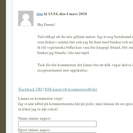
tina
kl 13:54, den 4 mars 2010
Hej Emma!
Vad tråkigt att du inte gillade maten. Jag är nog bortskäm
som diskar i samma fart som jag far fram med bunkar och red
få till vegetariska biffar kan vara lite knepigt ibland, blir sm
brukar jag blanda i lite mer mjöl.
Tack för din kommentar, det känns bra att folk vågar skriva
recepten/maten inte uppskattas.
Trackback URI
|
RSS-kanal till kommentarsflödet
Lämna en kommentar vetja!
Jag svarar alltid på kommentarerna här på picki, men lämnar du en ege
så kikar jag in där också!
Namn (måste anges)
Epost (måste anges)