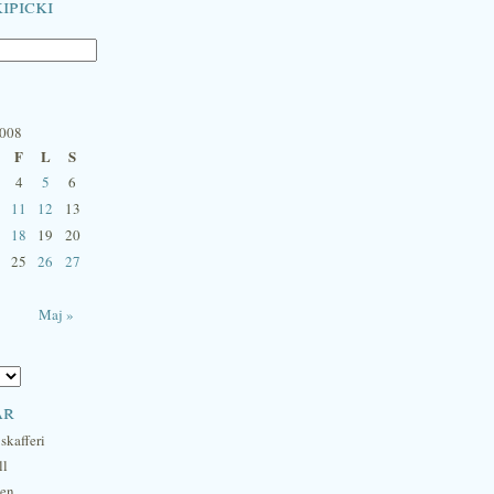
ipicki
2008
F
L
S
4
5
6
11
12
13
18
19
20
25
26
27
Maj »
ar
skafferi
ll
hen