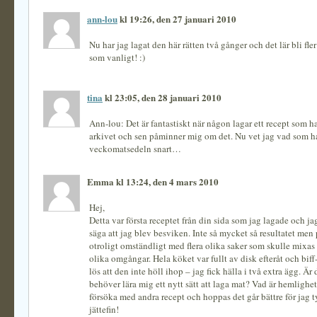
ann-lou
kl 19:26, den 27 januari 2010
Nu har jag lagat den här rätten två gånger och det lär bli fle
som vanligt! :)
tina
kl 23:05, den 28 januari 2010
Ann-lou: Det är fantastiskt när någon lagar ett recept som h
arkivet och sen påminner mig om det. Nu vet jag vad som 
veckomatsedeln snart…
Emma kl 13:24, den 4 mars 2010
Hej,
Detta var första receptet från din sida som jag lagade och ja
säga att jag blev besviken. Inte så mycket så resultatet men 
otroligt omständligt med flera olika saker som skulle mixas 
olika omgångar. Hela köket var fullt av disk efteråt och bif
lös att den inte höll ihop – jag fick hälla i två extra ägg. Är
behöver lära mig ett nytt sätt att laga mat? Vad är hemlighe
försöka med andra recept och hoppas det går bättre för jag 
jättefin!