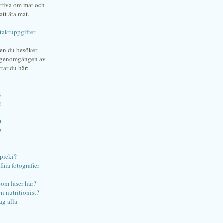
skriva om mat och
att äta mat.
taktuppgifter
gen du besöker
bgenomgången av
ttar du här:
4
3
2
1
0
9
ipicki?
ina fotografier
som läser här?
en nutritionist?
ag alla