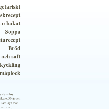
getariskt
iskrecept
t o bakat
Soppa
tarecept
Bröd
 och saft
 kyckling
småplock
ngsfysiolog,
kare, 30 år och
i att laga mat,
a om mat,