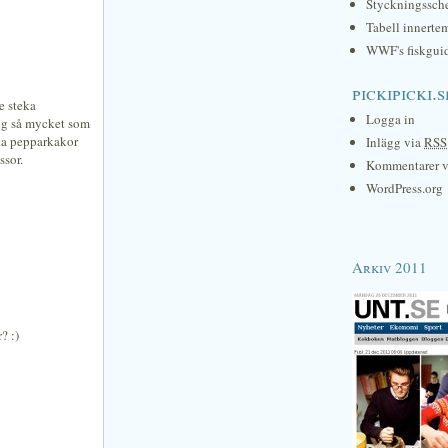
Styckningssc
Tabell innerte
WWF's fiskgui
pickipicki.s
e steka
Logga in
drig så mycket som
aka pepparkakor
Inlägg via
RSS
ssor.
Kommentarer 
WordPress.org
Arkiv 2011
? :)