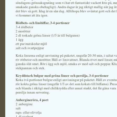
söndagens grönsaksgratäng som vi har ett fantastiskt vackert foto på, 
smakade ganska obehagligt). Andra dagar är jag riktigt mallig när jag äti
det blev så gott. Idag är en sån dag. Alltihopa blev oväntat gott och det h
vi kommer att äta igen.
Rödbets- och linsbiffar, 3-4 portioner
3-4 rödbetor
2 morötter
2 dl torkade gröna linser (1/3 är till bulguren)
1 ägg
ett par matskedar mjöl
salt och svartpeppar
Koka linserna enligt anvisning på paketet, ungefär 20-30 min, i saltat v
riv rötbetor och morötter. Häll av linsvattnet. Blanda rivet med linser, mi
ganska slät smet. Rör i ägg och mjöl, smaka av med salt och peppar. Klic
stekpannan och stek.
Kryddstark bulgur med gröna linser och persilja, 3-4 portioner
Koka två portioner bulgur enligt anvisningar på paketet. Häll av eventue
rör kokta gröna linser (ungefär 1/3 av det som kokats till biffarna). Press
och blanda i riktigt med chilikrydda eller annat starkt, det får gäna vara 
persilja innan servering.
Aubergineröra, 4 port
2 aubergine
salt
raps- eller olivolja
1 dl yoghurt