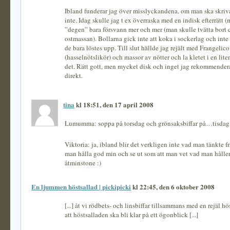
Ibland funderar jag över misslyckandena, om man ska skriv
inte. Idag skulle jag t ex överraska med en indisk efterrätt 
”degen” bara försvann mer och mer (man skulle tvätta bort c
ostmassan). Bollarna gick inte att koka i sockerlag och inte 
de bara löstes upp. Till slut hällde jag rejält med Frangelico
(hasselnötslikör) och massor av nötter och la kletet i en lite
det. Rätt gott, men mycket disk och inget jag rekommender
direkt.
tina
kl 18:51, den 17 april 2008
Lumumma: soppa på torsdag och grönsaksbiffar på…tisdag
Viktoria: ja, ibland blir det verkligen inte vad man tänkte fr
man hålla god min och se ut som att man vet vad man hålle
åtminstone :)
En ljummen höstsallad | pickipicki
kl 22:45, den 6 oktober 2008
[...] åt vi rödbets- och linsbiffar tillsammans med en rejäl hö
att höstsalladen ska bli klar på ett ögonblick [...]