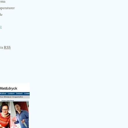
hema
mperaturer
de
e
via
RSS