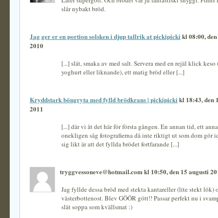
Låter supergott. Och brödet var ju fantastiskt snyggt. Finn
slår nybakt bröd.
Jag ger er en portion solsken i djup tallrik at pickipicki
kl 08:00, den
2010
[...] slät, smaka av med salt. Servera med en rejäl klick keso 
yoghurt eller liknande), ett matig bröd eller [...]
Kryddstark böngryta med fylld brödkrans | pickipicki
kl 18:43, den 
2011
[...] där vi åt det här för första gången. En annan tid, ett ann
onekligen såg fotografierna då inte riktigt ut som dom gör 
sig likt är att det fyllda brödet fortfarande [...]
tryggvessoneve@hotmail.com kl 10:50, den 15 augusti 20
Jag fyllde dessa bröd med stekta kantareller (lite stekt lök) 
västerbottenost. Blev GÖÖR gött!! Passar perfekt nu i svamp
slät soppa som kvällsmat :)