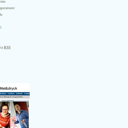
hema
mperaturer
de
e
via
RSS