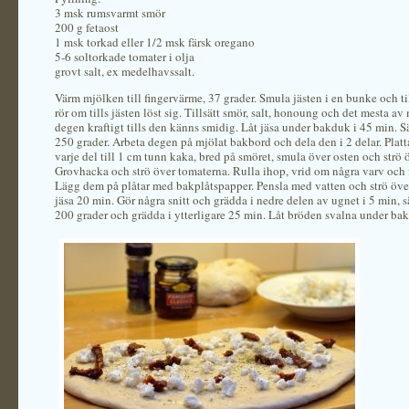
3 msk rumsvarmt smör
200 g fetaost
1 msk torkad eller 1/2 msk färsk oregano
5-6 soltorkade tomater i olja
grovt salt, ex medelhavssalt.
Värm mjölken till fingervärme, 37 grader. Smula jästen i en bunke och ti
rör om tills jästen löst sig. Tillsätt smör, salt, honoung och det mesta av
degen kraftigt tills den känns smidig. Låt jäsa under bakduk i 45 min. S
250 grader. Arbeta degen på mjölat bakbord och dela den i 2 delar. Platta
varje del till 1 cm tunn kaka, bred på smöret, smula över osten och strö 
Grovhacka och strö över tomaterna. Rulla ihop, vrid om några varv och 
Lägg dem på plåtar med bakplåtspapper. Pensla med vatten och strö över
jäsa 20 min. Gör några snitt och grädda i nedre delen av ugnet i 5 min, 
200 grader och grädda i ytterligare 25 min. Låt bröden svalna under ba