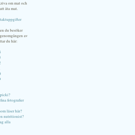
skriva om mat och
att äta mat.
taktuppgifter
gen du besöker
bgenomgången av
ttar du här:
4
3
2
1
0
9
ipicki?
ina fotografier
som läser här?
en nutritionist?
ag alla