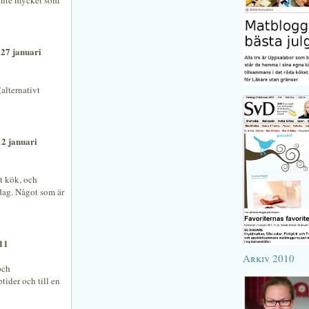
s inte mycket som
 27 januari
(alternativt
12 januari
at kök, och
idag. Något som är
11
Arkiv 2010
och
tider och till en