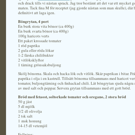
och drack tills vi nästan sprack. Jag tror bestämt att det var ett mycket g
maten. Tack fina M för receptet (jag gjorde nästan som man skulle), där
definitivt att laga igen.
Böngrytan, 4 port
En burk stora vita bönor (ca 400g)
En burk svarta bönor (ca 400g)
100g haricots verts
Ett paket krossade tomater
1 röd paprika
2 gula eller röda lökar
1-2 färska chilifrukter
2 vitlöksklyftor
1 tärning grönsaksbuljong
Skölj bönorna. Skala och hacka lök och vitlök. Skär paprikan i bitar. Fr
paprika i olja i en kastrull. Tillsätt bönorna tillsammans med haricot ver
tomater, buljongtärning och finhackad chili. Låt böngrytan sjuda några
av med salt och peppar. Servera grytan tillsammans med ett gott bröd.
Bröd med fetaost, soltorkade tomater och oregano, 2 stora bröd
50 g jäst
5 dl mjölk
1/2 dl olivolja
2 tsk salt
1 msk honung
14-15 dl vetemjöl
Fyllning: