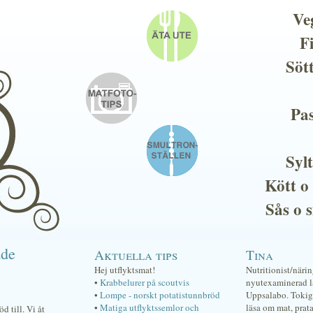
Ve
F
Söt
Pas
Sylt
Kött o
Sås o 
ade
Aktuella tips
Tina
Hej utflyktsmat!
Nutritionist/näri
•
Krabbelurer på scoutvis
nyutexaminerad lä
•
Lompe - norskt potatistunnbröd
Uppsalabo. Tokig 
•
Matiga utflyktssemlor och
läsa om mat, prat
 till. Vi åt