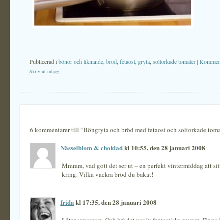
Publicerad i
bönor och liknande
,
bröd
,
fetaost
,
gryta
,
soltorkade tomater
|
Komment
Skriv ut inlägg
6 kommentarer till “Böngryta och bröd med fetaost och soltorkade toma
Nässelblom & choklad
kl 10:55, den 28 januari 2008
Mmmm, vad gott det ser ut – en perfekt vintermiddag att sit
kring. Vilka vackra bröd du bakat!
frida
kl 17:35, den 28 januari 2008