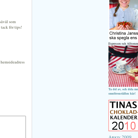
 såväl som
 tack för tips!
Expressen och Alltomm
n hemsideadress
Ta del av, och dela m
smultronställen här!
Arkiv 2009