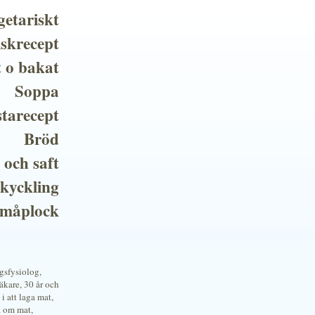
getariskt
iskrecept
t o bakat
Soppa
tarecept
Bröd
 och saft
 kyckling
småplock
ngsfysiolog,
kare, 30 år och
i att laga mat,
a om mat,