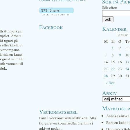
Sök på Pick
Sök efter:
Facebook
Kalender
llsätt mjölken,
januari
 mjölet. Arbeta
ätt ugnet på
M
Ti
O
To
 eller kavla ut
1
2
3
över oregano.
forma en krans.
7
8
9
10
 grovt salt. Låt
14
15
16
17
sänk värmen till
kduk.
21
22
23
24
28
29
30
31
« Dec
Arkiv
Matblogg
Veckomatsedel
Annas skånska 
Paus i veckomatsedelsfabriken! Alla
Bara en kaka ti
tidigare veckomatsedlar återfinns i
arkivet nedan.
Dagmar's Kitc