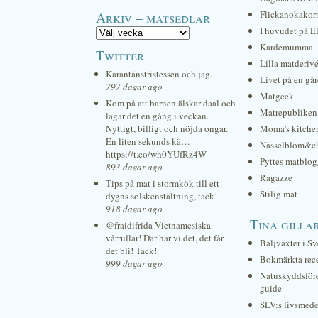
Arkiv – matsedlar
Flickanokakor
I huvudet på E
Kardemumma
Twitter
Lilla matderiv
Karantänstristessen och jag.
Livet på en gå
797 dagar ago
Matgeek
Kom på att barnen älskar daal och
Matrepubliken
lagar det en gång i veckan.
Nyttigt, billigt och nöjda ongar.
Moma's kitche
En liten sekunds kä…
Nässelblom&c
https://t.co/wh0YUfRz4W
Pyttes matblog
893 dagar ago
Ragazze
Tips på mat i stormkök till ett
Stilig mat
dygns solskenstältning, tack!
918 dagar ago
Tina gilla
@fraidifrida Vietnamesiska
vårrullar! Där har vi det, det får
Baljväxter i Sv
det bli! Tack!
Bokmärkta rec
999 dagar ago
Natuskyddsför
guide
SLV:s livsmede