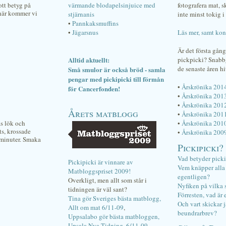
ott betyg på
värmande blodapelsinjuice med
fotografera mat, 
 här kommer vi
stjärnanis
inte minst tokig i 
•
Pannkaksmuffins
•
Jägarsnus
Läs mer, samt kon
Är det första gån
Alltid aktuellt:
pickpicki? Snab
de senaste åren hi
Små smulor är också bröd - samla
pengar med pickipicki till förmån
•
Årskrönika 201
för Cancerfonden!
•
Årskrönika 201
•
Årskrönika 201
Årets matblogg
•
Årskrönika 201
äs lök och
•
Årskrönika 201
ts, krossade
•
Årskrönika 200
 minuter. Smaka
Pickipicki?
Vad betyder pick
Pickipicki är vinnare av
Vem knäpper alla f
Matbloggspriset 2009!
egentligen?
Overkligt, men allt som står i
Nyfiken på vilka 
tidningen är väl sant?
Förresten, vad är 
Tina gör Sveriges bästa matblogg,
Och vart skickar j
Allt om mat 6/11-09
,
beundrarbrev?
Uppsalabo gör bästa matbloggen,
Upsala Nya Tidning, 6/11-09
.