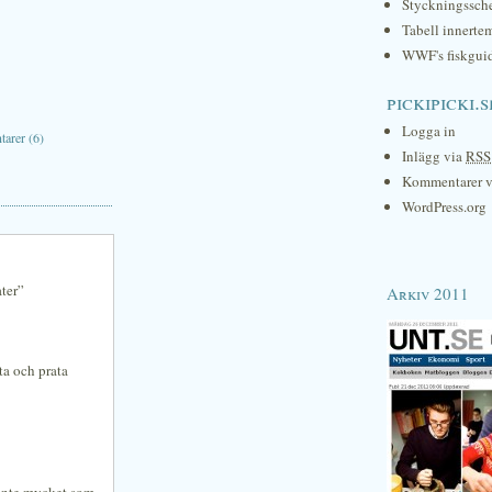
Styckningssc
Tabell innerte
WWF's fiskgui
pickipicki.s
Logga in
arer (6)
Inlägg via
RSS
Kommentarer 
WordPress.org
ter”
Arkiv 2011
ta och prata