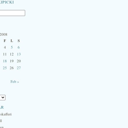
ipicki
 2008
F
L
S
4
5
6
11
12
13
18
19
20
25
26
27
Feb »
ar
skafferi
ll
hen