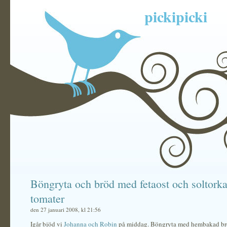
pickipicki
Böngryta och bröd med fetaost och soltork
tomater
den 27 januari 2008, kl 21:56
Igår bjöd vi
Johanna och Robin
på middag. Böngryta med hembakad bröd