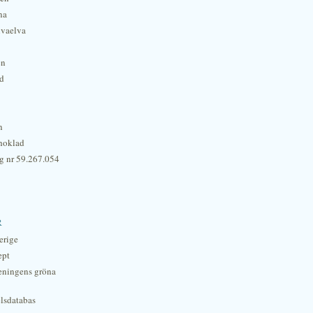
na
lvaelva
én
rd
n
hoklad
g nr 59.267.054
r
erige
ept
eningens gröna
lsdatabas