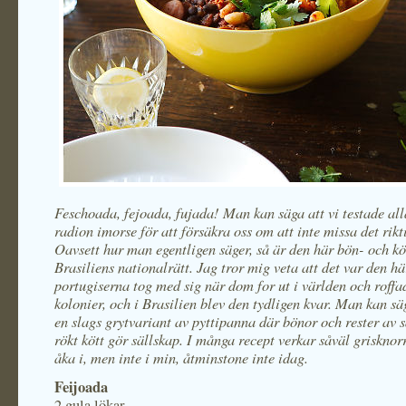
Feschoada, fejoada, fujada! Man kan säga att vi testade all
radion imorse för att försäkra oss om att inte missa det rikti
Oavsett hur man egentligen säger, så är den här bön- och kö
Brasiliens nationalrätt. Jag tror mig veta att det var den h
portugiserna tog med sig när dom for ut i världen och roffad
kolonier, och i Brasilien blev den tydligen kvar. Man kan säg
en slags grytvariant av pyttipanna där bönor och rester av s
rökt kött gör sällskap. I många recept verkar såväl grisknor
åka i, men inte i min, åtminstone inte idag.
Feijoada
2 gula lökar