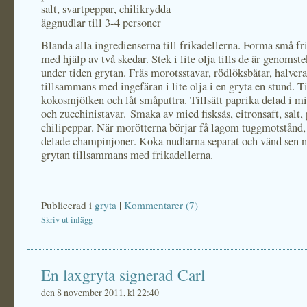
salt, svartpeppar, chilikrydda
äggnudlar till 3-4 personer
Blanda alla ingredienserna till frikadellerna. Forma små fr
med hjälp av två skedar. Stek i lite olja tills de är genomst
under tiden grytan. Fräs morotsstavar, rödlöksbåtar, halver
tillsammans med ingefäran i lite olja i en gryta en stund. Ti
kokosmjölken och låt småputtra. Tillsätt paprika delad i mi
och zucchinistavar. Smaka av mied fisksås, citronsaft, salt,
chilipeppar. När morötterna börjar få lagom tuggmotstånd, t
delade champinjoner. Koka nudlarna separat och vänd sen 
grytan tillsammans med frikadellerna.
Publicerad i
gryta
|
Kommentarer (7)
Skriv ut inlägg
En laxgryta signerad Carl
den 8 november 2011, kl 22:40