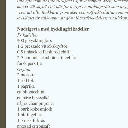
inte eftersom de inte tillagats i själva soppan. Men, låtsasf
kan vi väl säga? Det här för övrigt en middagsrätt som är fif
viset att alla tänkbara grönsaker och rotfruktsslattar som m
kylskåpet är välkomna att göra låtsasfrikadellerna sällskap
Nudelgryta med kycklingfrikadeller
Frikadeller
400 g kycklingfärs
1-2 pressade vitlöksklyftor
0,5 finhackad färsk röd chili
2-3 cm finhackad färsk ingefära
färsk persilja
Grytan
2 morötter
1 röd lök
1 paprika
en bit zucchini
en näve brysselkål
några champinjoner
1 burk kokosmjölk
1 bit ingefära
1,5 msk fisksås
pressad citronsaft