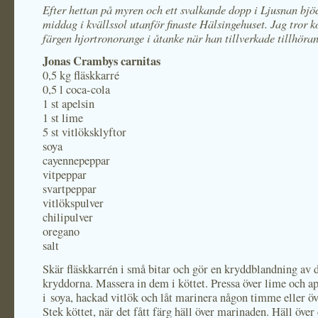
Efter hettan på myren och ett svalkande dopp i Ljusnan bjöd
middag i kvällssol utanför finaste Hälsingehuset. Jag tror 
färgen hjortronorange i åtanke när han tillverkade tillhöran
Jonas Crambys carnitas
0,5 kg fläskkarré
0,5 l coca-cola
1 st apelsin
1 st lime
5 st vitlöksklyftor
soya
cayennepeppar
vitpeppar
svartpeppar
vitlökspulver
chilipulver
oregano
salt
Skär fläskkarrén i små bitar och gör en kryddblandning av d
kryddorna. Massera in dem i köttet. Pressa över lime och ap
i soya, hackad vitlök och låt marinera någon timme eller öv
Stek köttet, när det fått färg häll över marinaden. Häll över 