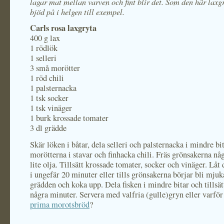
lagar mat mellan varven och fint blir det. Som den här laxg
bjöd på i helgen till exempel.
Carls rosa laxgryta
400 g lax
1 rödlök
1 selleri
3 små morötter
1 röd chili
1 palsternacka
1 tsk socker
1 tsk vinäger
1 burk krossade tomater
3 dl grädde
Skär löken i båtar, dela selleri och palsternacka i mindre bit
morötterna i stavar och finhacka chili. Fräs grönsakerna nå
lite olja. Tillsätt krossade tomater, socker och vinäger. Lå
i ungefär 20 minuter eller tills grönsakerna börjar bli mjuka
grädden och koka upp. Dela fisken i mindre bitar och tillsät
några minuter. Servera med valfria (gulle)gryn eller varför 
prima morotsbröd
?