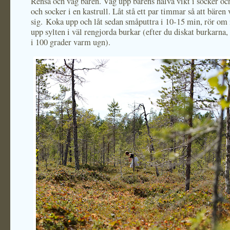
Rensa och väg bären. Väg upp bärens halva vikt i socker oc
och socker i en kastrull. Låt stå ett par timmar så att bären 
sig. Koka upp och låt sedan småputtra i 10-15 min, rör om 
upp sylten i väl rengjorda burkar (efter du diskat burkarna, 
i 100 grader varm ugn).