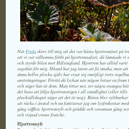
När
Frida
skrev till mig att det var bästa hjortronåret på tr
att vi var välkomna förbi på hjortronsafari, då lämnade vi 
och styrde bilen mot Hälsingland. Hjortron har alltid varit
sagobär för mig. Ibland har jag turen att få smaka, men att
ännu hellre plocka själv har visat sig omöjligt trots regelb
ansträngningar. Förstå då lyckan när någon lotsar en fram 
och säger här är dom. Man tittar ner, ser några orangea bär
det bara att följa hjortronstigen i all oändlighet (eller tills
plocksällskapet säger att det är nog). Bären blev syltburk
att räcka i åratal och nu fantiserar jag om lyxfrukostar me
gång våfflor, hjortronsylt och grädde och varannan gång sc
och vispad creme fraiche.
Hjortronsylt