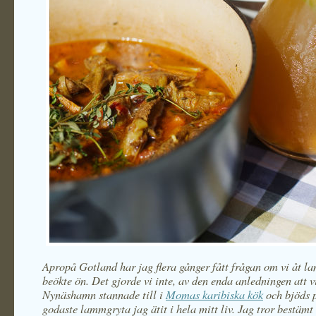
Apropå Gotland har jag flera gånger fått frågan om vi åt l
beökte ön. Det gjorde vi inte, av den enda anledningen att v
Nynäshamn stannade till i
Momas karibiska kök
och bjöds 
godaste lammgryta jag ätit i hela mitt liv. Jag tror bestämt 