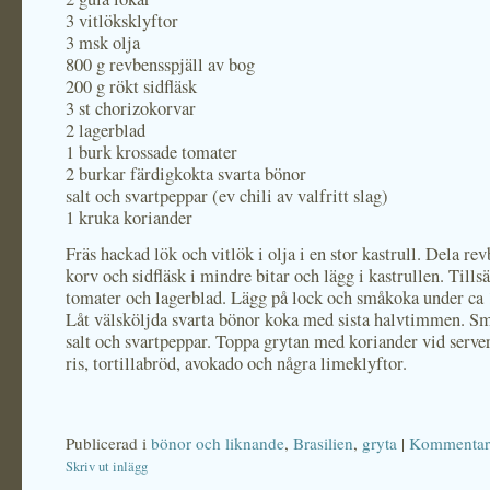
3 vitlöksklyftor
3 msk olja
800 g revbensspjäll av bog
200 g rökt sidfläsk
3 st chorizokorvar
2 lagerblad
1 burk krossade tomater
2 burkar färdigkokta svarta bönor
salt och svartpeppar (ev chili av valfritt slag)
1 kruka koriander
Fräs hackad lök och vitlök i olja i en stor kastrull. Dela rev
korv och sidfläsk i mindre bitar och lägg i kastrullen. Tills
tomater och lagerblad. Lägg på lock och småkoka under ca
Låt välsköljda svarta bönor koka med sista halvtimmen. S
salt och svartpeppar. Toppa grytan med koriander vid serve
ris, tortillabröd, avokado och några limeklyftor.
Publicerad i
bönor och liknande
,
Brasilien
,
gryta
|
Kommentare
Skriv ut inlägg