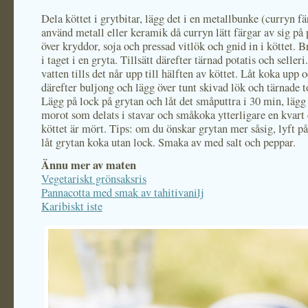
Dela köttet i grytbitar, lägg det i en metallbunke (curryn fär
använd metall eller keramik då curryn lätt färgar av sig på 
över kryddor, soja och pressad vitlök och gnid in i köttet. Br
i taget i en gryta. Tillsätt därefter tärnad potatis och selleri
vatten tills det når upp till hälften av köttet. Låt koka upp o
därefter buljong och lägg över tunt skivad lök och tärnade 
Lägg på lock på grytan och låt det småputtra i 30 min, lägg 
morot som delats i stavar och småkoka ytterligare en kvart e
köttet är mört. Tips: om du önskar grytan mer såsig, lyft på
låt grytan koka utan lock. Smaka av med salt och peppar.
Ännu mer av maten
Vegetariskt grönsaksris
Pannacotta med smak av tahitivanilj
Karibiskt iste