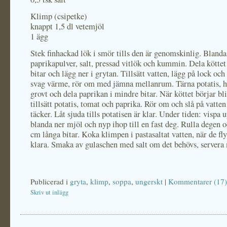
Klimp (csipetke)
knappt 1,5 dl vetemjöl
1 ägg
Stek finhackad lök i smör tills den är genomskinlig. Blanda
paprikapulver, salt, pressad vitlök och kummin. Dela köttet
bitar och lägg ner i grytan. Tillsätt vatten, lägg på lock och
svag värme, rör om med jämna mellanrum. Tärna potatis, 
grovt och dela paprikan i mindre bitar. När köttet börjar bl
tillsätt potatis, tomat och paprika. Rör om och slå på vatten 
täcker. Låt sjuda tills potatisen är klar. Under tiden: vispa 
blanda ner mjöl och nyp ihop till en fast deg. Rulla degen 
cm långa bitar. Koka klimpen i pastasaltat vatten, när de fly
klara. Smaka av gulaschen med salt om det behövs, servera
Publicerad i
gryta
,
klimp
,
soppa
,
ungerskt
|
Kommentarer (17)
Skriv ut inlägg