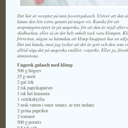
Det här är receptet på min favoritgulasch. Utöver att den ä
känns den lite extra genuin på något vis. Kanske för att
ursprungsreceptet är på ungerska, för att den är rejäl efter 
skidbacken, eller så är det helt enkelt tack vara klimpen. K
förresten, någon sa härmdan att klimp knappast har en sälj
Det må hända, men jag tycker att det är gott och den som vi
alltid säga det på ungerska istället; csipetke. Eller ja, försö
åtminstone.
Ungersk gulasch med klimp
500 g högrev
25 g smör
2 gul lök
2 tsk paprikapulver
1 tsk hel kummin
1 vitlöksklyfta
3 msk vatten (+mer senare, se text nedan)
2 gröna paprikor
2 tomater
500 g potatis
0,5 tsk salt