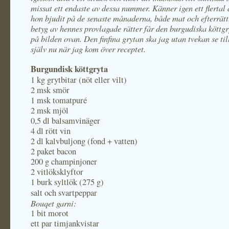
missat ett endaste av dessa nummer. Känner igen ett flertal 
hon bjudit på de senaste månaderna, både mat och efterrätt
betyg av hennes provlagade rätter får den burgudiska köttg
på bilden ovan. Den finfina grytan ska jag utan tvekan se til
själv nu när jag kom över receptet.
Burgundisk köttgryta
1 kg grytbitar (nöt eller vilt)
2 msk smör
1 msk tomatpuré
2 msk mjöl
0,5 dl balsamvinäger
4 dl rött vin
2 dl kalvbuljong (fond + vatten)
2 paket bacon
200 g champinjoner
2 vitlöksklyftor
1 burk syltlök (275 g)
salt och svartpeppar
Bouqet garni:
1 bit morot
ett par timjankvistar