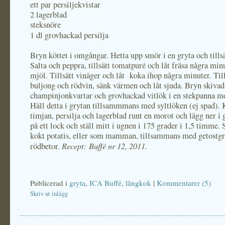
ett par persiljekvistar
2 lagerblad
steksnöre
1 dl grovhackad persilja
Bryn köttet i omgångar. Hetta upp smör i en gryta och tillsä
Salta och peppra, tillsätt tomatpuré och låt fräsa några min
mjöl. Tillsätt vinäger och låt koka ihop några minuter. Till
buljong och rödvin, sänk värmen och låt sjuda. Bryn skivad
champinjonkvartar och grovhackad vitlök i en stekpanna m
Häll detta i grytan tillsammmans med syltlöken (ej spad). 
timjan, persilja och lagerblad runt en morot och lägg ner i
på ett lock och ställ mitt i ugnen i 175 grader i 1,5 timme.
kokt potatis, eller som mamman, tillsammans med getostgr
Recept: Buffé nr 12, 2011.
rödbetor.
Publicerad i
gryta
,
ICA Buffé
,
långkok
|
Kommentarer (5)
Skriv ut inlägg