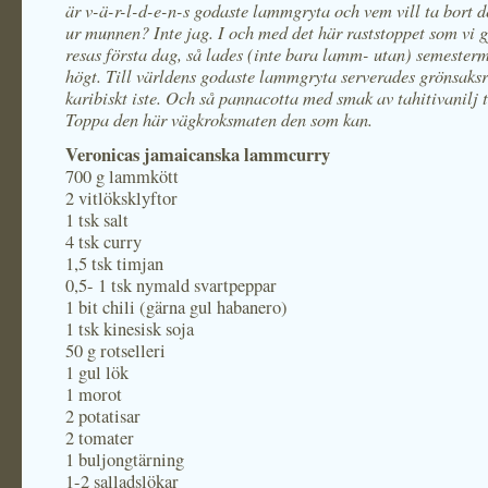
är v-ä-r-l-d-e-n-s godaste lammgryta och vem vill ta bort 
ur munnen? Inte jag. I och med det här raststoppet som vi g
resas första dag, så lades (inte bara lamm- utan) semester
högt. Till världens godaste lammgryta serverades grönsaksr
karibiskt iste. Och så pannacotta med smak av tahitivanilj ti
Toppa den här vägkroksmaten den som kan.
Veronicas jamaicanska lammcurry
700 g lammkött
2 vitlöksklyftor
1 tsk salt
4 tsk curry
1,5 tsk timjan
0,5- 1 tsk nymald svartpeppar
1 bit chili (gärna gul habanero)
1 tsk kinesisk soja
50 g rotselleri
1 gul lök
1 morot
2 potatisar
2 tomater
1 buljongtärning
1-2 salladslökar