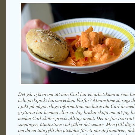
Det går rykten om att min Carl har en arbetskamrat som lä
hela pickipicki häromveckan. Varför? Åtminstone så sägs de
i jakt på någon slags information om huruvida Carl är med 
grytorna här hemma eller ej. Jag brukar skoja om att jag la
medan Carl sköter precis allting annat. Det är förvisso rätt
sanningen, åtminstone vad gäller det senare. Men (till dig
om du nu inte fyllt din pickidos för ett par år framöver) dek