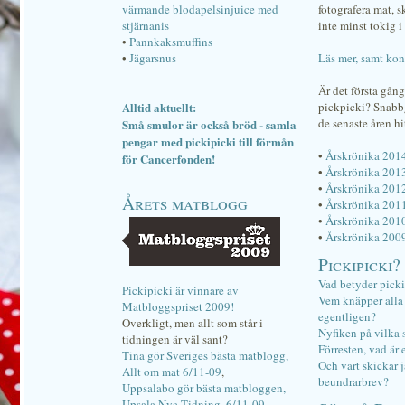
värmande blodapelsinjuice med
fotografera mat, 
stjärnanis
inte minst tokig i 
•
Pannkaksmuffins
•
Jägarsnus
Läs mer, samt kon
Är det första gån
Alltid aktuellt:
pickpicki? Snab
de senaste åren hi
Små smulor är också bröd - samla
pengar med pickipicki till förmån
•
Årskrönika 201
för Cancerfonden!
•
Årskrönika 201
•
Årskrönika 201
Årets matblogg
•
Årskrönika 201
•
Årskrönika 201
•
Årskrönika 200
Pickipicki?
Vad betyder pick
Pickipicki är vinnare av
Vem knäpper alla f
Matbloggspriset 2009!
egentligen?
Overkligt, men allt som står i
Nyfiken på vilka 
tidningen är väl sant?
Förresten, vad är 
Tina gör Sveriges bästa matblogg,
Och vart skickar j
Allt om mat 6/11-09
,
beundrarbrev?
Uppsalabo gör bästa matbloggen,
Upsala Nya Tidning, 6/11-09
.