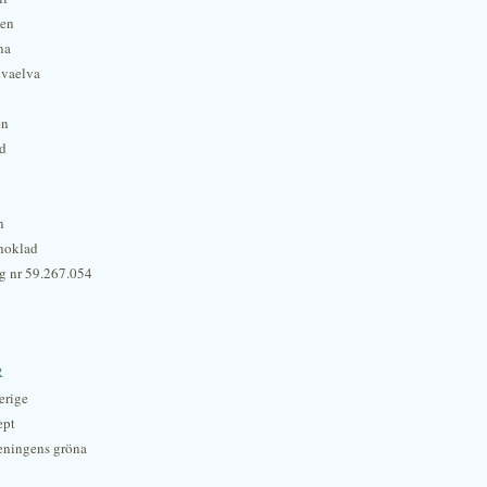
hen
na
lvaelva
én
rd
n
hoklad
g nr 59.267.054
r
erige
ept
eningens gröna