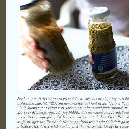
Jag kan inte riktigt sätta ord på vad det är, men det är någoting med fl
trollbinder mig. När fläderblommorna slår ut i juni så har jag inte ögon
Fläderblomssaft är lyxigt gott, för att inte tala om vad fläderbubbel är.
upp över öronen förtjust när jag bläddrade i mammans bok Torpdrömm
insåg att man kan göra falsk kapris av omogna fläderbär. Ett trolleritric
att förbli oprovat. Nu står därför ett par burkar inlagda fläderbär på h
kylskåpet. Hur just den här varianten av kapris smakar får jag återkomm