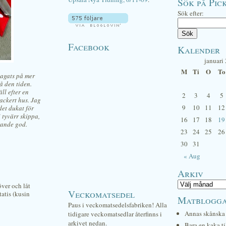
Sök på Pick
Sök efter:
Facebook
Kalender
januari
M
Ti
O
To
lagats på mer
å den tiden.
ll efter en
2
3
4
5
vackert hus.
Jag
9
10
11
12
det dukat för
i tyvärr skippa,
16
17
18
19
rande god.
23
24
25
26
30
31
« Aug
Arkiv
över och låt
Veckomatsedel
tatis (kusin
Matblogg
Paus i veckomatsedelsfabriken! Alla
Annas skånska 
tidigare veckomatsedlar återfinns i
arkivet nedan.
Bara en kaka ti