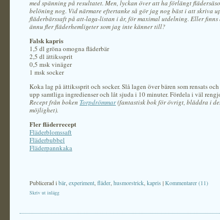
med spänning på resultatet. Men, lyckan över att ha förlängt flädersäs
belöning nog. Vid närmare eftertanke så gör jag nog bäst i att skriva u
fläderbärssaft på att-laga-listan i år, för maximal utdelning. Eller finns
ännu fler fläderhemligeter som jag inte k
änner till?
Falsk kapris
1,5 dl gröna omogna fläderbär
2,5 dl ättikssprit
0,5 msk vinäger
1 msk socker
Koka lag på ättikssprit och socker. Slå lagen över bären som rensats och
upp samtliga ingredienser och låt sjuda i 10 minuter. Fördela i väl rengj
Recept från boken
Torpdrömmar
(fantastisk bok för övrigt, bläddra i de
möjlighet).
Fler fläderrecept
Fläderblomssaft
Fläderbubbel
Fläderpannkaka
Publicerad i
bär
,
experiment
,
fläder
,
husmorstrick
,
kapris
|
Kommentarer (11)
Skriv ut inlägg