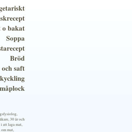
getariskt
iskrecept
t o bakat
Soppa
tarecept
Bröd
 och saft
 kyckling
småplock
ngsfysiolog,
kare, 30 år och
i att laga mat,
a om mat,