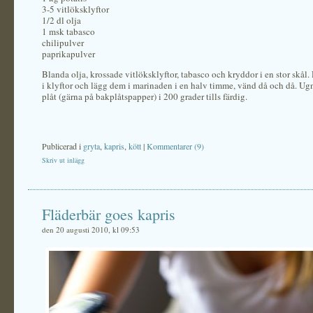
3-5 vitlöksklyftor
1/2 dl olja
1 msk tabasco
chilipulver
paprikapulver
Blanda olja, krossade vitlöksklyftor, tabasco och kryddor i en stor skål.
i klyftor och lägg dem i marinaden i en halv timme, vänd då och då. U
plåt (gärna på bakplåtspapper) i 200 grader tills färdig.
Publicerad i
gryta
,
kapris
,
kött
|
Kommentarer (9)
Skriv ut inlägg
Fläderbär goes kapris
den 20 augusti 2010, kl 09:53