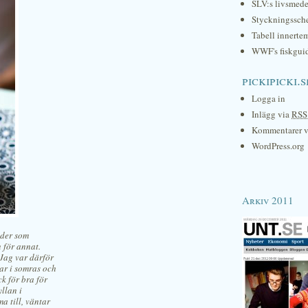
SLV:s livsmede
Styckningssc
Tabell innerte
WWF's fiskgui
pickipicki.s
Logga in
Inlägg via
RSS
Kommentarer 
WordPress.org
Arkiv 2011
äder som
 för annat.
 Jag var därför
ar i somras och
k för bra för
yllan i
a till, väntar