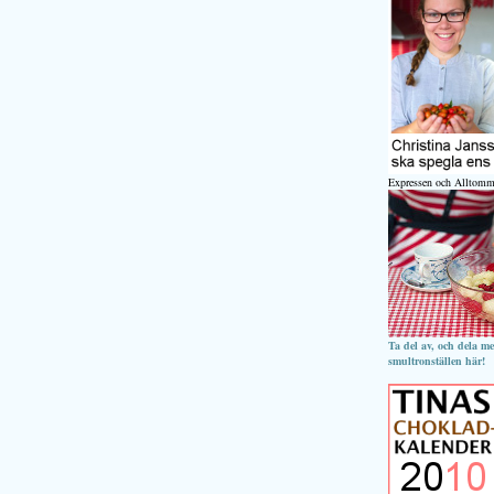
Expressen och Alltomm
Ta del av, och dela m
smultronställen här!