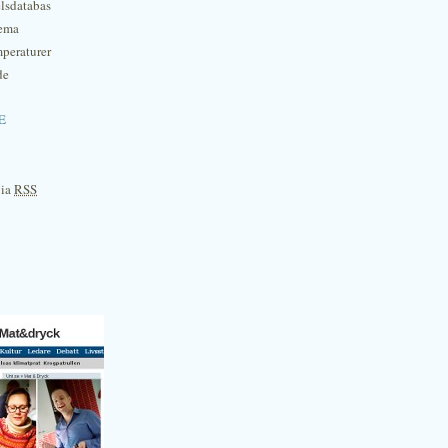
lsdatabas
hema
mperaturer
de
e
via
RSS