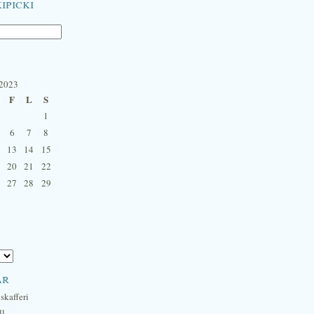
ipicki
 2023
F
L
S
1
6
7
8
13
14
15
20
21
22
27
28
29
ar
skafferi
ll