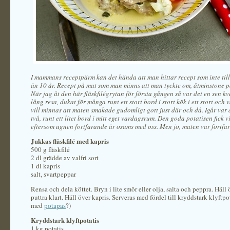
I mammans receptpärm kan det hända att man hittar recept som inte til
än 10 år. Recept på mat som man minns att man tyckte om, åtminstone p
När jag åt den här fläskfilégrytan för första gången så var det en sen kvä
lång resa, dukat för många runt ett stort bord i stort kök
i ett stort och 
vill minnas att maten smakade gudomligt gott just där och då. Igår var 
två, runt ett litet bord i mitt eget vardagsrum. Den goda potatisen fick v
eftersom ugnen fortfarande är osams med oss. Men jo, maten var fortfa
Jukkas fläskfilé med kapris
500 g fläskfilé
2 dl grädde av valfri sort
1 dl kapris
salt, svartpeppar
Rensa och dela köttet. Bryn i lite smör eller olja, salta och peppra. Häll 
puttra klart. Häll över kapris. Serveras med fördel till kryddstark klyftpo
med
potapas
?)
Kryddstark klyftpotatis
1 kg potatis