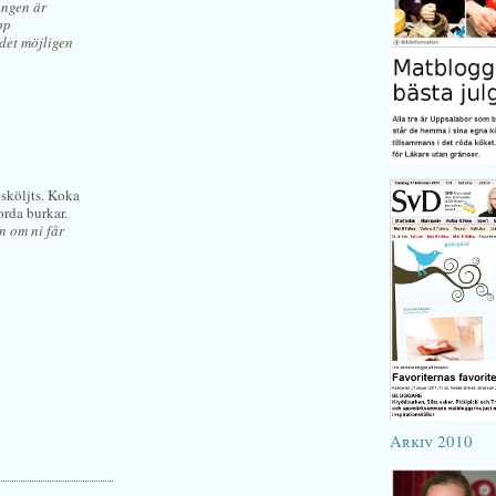
ongen är
pp
 det möjligen
 sköljts. Koka
orda burkar.
n om ni får
Arkiv 2010