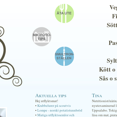
Ve
F
Söt
Pas
Sylt
Kött o
Sås o 
Aktuella tips
Tina
Hej utflyktsmat!
Nutritionist/näri
•
Krabbelurer på scoutvis
nyutexaminerad lä
•
Lompe - norskt potatistunnbröd
Uppsalabo. Tokig 
•
Matiga utflyktssemlor och
läsa om mat, prat