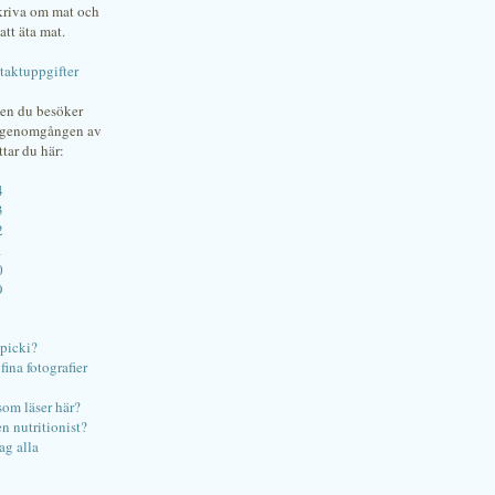
skriva om mat och
att äta mat.
taktuppgifter
gen du besöker
bgenomgången av
ttar du här:
4
3
2
1
0
9
ipicki?
ina fotografier
som läser här?
en nutritionist?
ag alla