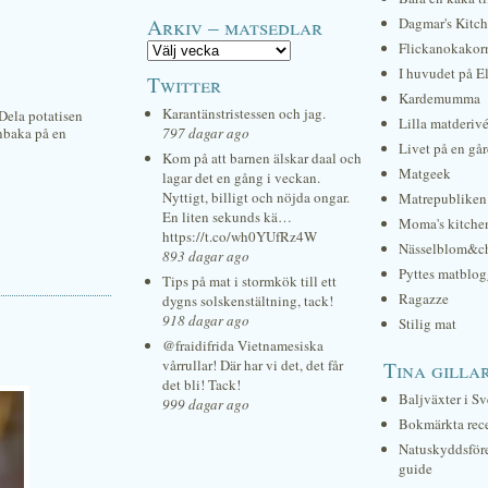
Arkiv – matsedlar
Dagmar's Kitc
Flickanokakor
I huvudet på E
Twitter
Kardemumma
Karantänstristessen och jag.
 Dela potatisen
Lilla matderiv
gnbaka på en
797 dagar ago
Livet på en gå
Kom på att barnen älskar daal och
Matgeek
lagar det en gång i veckan.
Nyttigt, billigt och nöjda ongar.
Matrepubliken
En liten sekunds kä…
Moma's kitche
https://t.co/wh0YUfRz4W
Nässelblom&c
893 dagar ago
Pyttes matblog
Tips på mat i stormkök till ett
Ragazze
dygns solskenstältning, tack!
918 dagar ago
Stilig mat
@fraidifrida Vietnamesiska
vårrullar! Där har vi det, det får
Tina gilla
det bli! Tack!
Baljväxter i Sv
999 dagar ago
Bokmärkta rec
Natuskyddsför
guide