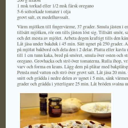
200 g fetaost
1 msk torkad eller 1/2 msk färsk oregano
5-6 soltorkade tomater i olja
grovt salt, ex medelhavssalt.
Värm mjölken till fingervärme, 37 grader. Smula jästen i e
tillsätt mjölken, rör om tills jästen löst sig. Tillsätt smör, 
och det mesta av mjölet. Arbeta degen kraftigt tills den kä
Låt jäsa under bakduk i 45 min. Sätt ugnet på 250 grader. 
på mjölat bakbord och dela den i 2 delar. Platta eller kavla 
till 1 cm tunn kaka, bred på smöret, smula över osten och st
oregano. Grovhacka och strö över tomaterna. Rulla ihop, v
varv och forma en krans. Lägg dem på plåtar med bakplåtsp
Pensla med vatten och strö över grovt salt. Låt jäsa 20 min
snitt och grädda i nedre delen av ugnet i 5 min, sänk värmen
grader och grädda i ytterligare 25 min. Låt bröden svalna 