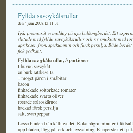
Fyllda savoykålsrullar
den 4 juni 2008, kl 11:31
Igår premiäråt vi middag på nya balkongbordet. Ett experim
slutade med fyllda savoykålsrullar och ris smaksatt med to
aprikoser, frön, spiskummin och färsk persilja. Både borde
fick godkänt.
Fyllda savoykålsrullar, 3 portioner
I huvud savoykål
en burk lättkesella
1 moget päron i småbitar
bacon
finhackade soltorkade tomater
finhackade svarta oliver
rostade solroskärnor
hackad färsk persilja
salt, svartpeppar
Lossa bladen från kålhuvudet. Koka några minuter i lättsalt
upp bladen, lägg på tork och avsvalning. Knaperstek ett pa