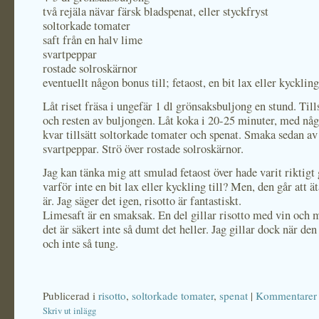
två rejäla nävar färsk bladspenat, eller styckfryst
soltorkade tomater
saft från en halv lime
svartpeppar
rostade solroskärnor
eventuellt någon bonus till; fetaost, en bit lax eller kyckling
Låt riset fräsa i ungefär 1 dl grönsaksbuljong en stund. Till
och resten av buljongen. Låt koka i 20-25 minuter, med nå
kvar tillsätt soltorkade tomater och spenat. Smaka sedan a
svartpeppar. Strö över rostade solroskärnor.
Jag kan tänka mig att smulad fetaost över hade varit riktigt 
varför inte en bit lax eller kyckling till? Men, den går att 
är. Jag säger det igen, risotto är fantastiskt.
Limesaft är en smaksak. En del gillar risotto med vin och m
det är säkert inte så dumt det heller. Jag gillar dock när de
och inte så tung.
Publicerad i
risotto
,
soltorkade tomater
,
spenat
|
Kommentarer 
Skriv ut inlägg