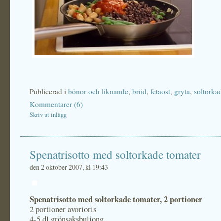
Publicerad i
bönor och liknande
,
bröd
,
fetaost
,
gryta
,
soltorka
Kommentarer (6)
Skriv ut inlägg
Spenatrisotto med soltorkade tomater
den 2 oktober 2007, kl 19:43
Spenatrisotto med soltorkade tomater, 2 portioner
2 portioner avorioris
4-5 dl grönsaksbuljong