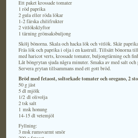
Ett paket krossade tomater
1 röd paprika
2 gula eller röda lökar
1-2 färska chilifrukter
2 vitlöksklyftor
1 tärning grönsaksbuljong
Skölj bönorna. Skala och hacka lök och vitlök. Skär paprikan
Fräs lök och paprika i olja i en kastrull. Tillsätt bönorna t
med haricot verts, krossade tomater, buljongtärning och fin
Låt böngrytan sjuda några minuter. Smaka av med salt och 
Servera grytan tillsammans med ett gott bröd.
Bröd med fetaost, soltorkade tomater och oregano, 2 st
50 g jäst
5 dl mjölk
1/2 dl olivolja
2 tsk salt
1 msk honung
14-15 dl vetemjöl
Fyllning:
3 msk rumsvarmt smör