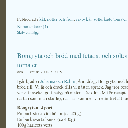
Publicerad i
kål
,
nötter och frön
,
savoykål
,
soltorkade tomater
Kommentarer (4)
Skriv ut inlägg
Böngryta och bröd med fetaost och solto
tomater
den 27 januari 2008, kl 21:56
Igår bjöd vi
Johanna och Robin
på middag. Böngryta med 
bröd till. Vi åt och drack tills vi nästan sprack. Jag tror bes
var ett mycket gott betyg på maten. Tack fina M för recepte
nästan som man skulle), där här kommer vi definitivt att la
Böngrytan, 4 port
En burk stora vita bönor (ca 400g)
En burk svarta bönor (ca 400g)
100g haricots verts