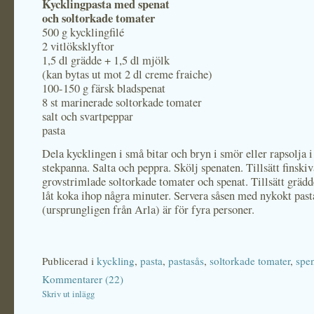
Kycklingpasta med spenat
och soltorkade tomater
500 g kycklingfilé
2 vitlöksklyftor
1,5 dl grädde + 1,5 dl mjölk
(kan bytas ut mot 2 dl creme fraiche)
100-150 g färsk bladspenat
8 st marinerade soltorkade tomater
salt och svartpeppar
pasta
Dela kycklingen i små bitar och bryn i smör eller rapsolja i
stekpanna. Salta och peppra. Skölj spenaten. Tillsätt finskiv
grovstrimlade soltorkade tomater och spenat. Tillsätt gräd
låt koka ihop några minuter. Servera såsen med nykokt past
(ursprungligen från Arla) är för fyra personer.
Publicerad i
kyckling
,
pasta
,
pastasås
,
soltorkade tomater
,
spe
Kommentarer (22)
Skriv ut inlägg