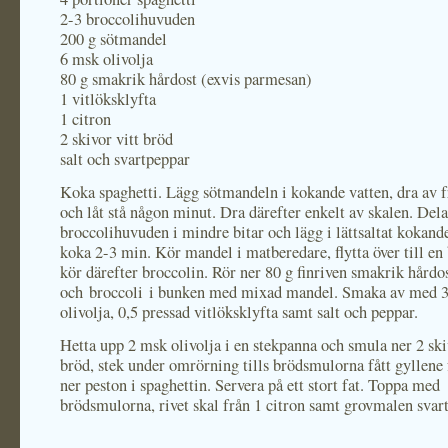
2-3 broccolihuvuden
200 g sötmandel
6 msk olivolja
80 g smakrik hårdost (exvis parmesan)
1 vitlöksklyfta
1 citron
2 skivor vitt bröd
salt och svartpeppar
Koka spaghetti. Lägg sötmandeln i kokande vatten, dra av f
och låt stå någon minut. Dra därefter enkelt av skalen. Dela
broccolihuvuden i mindre bitar och lägg i lättsaltat kokande
koka 2-3 min. Kör mandel i matberedare, flytta över till en
kör därefter broccolin. Rör ner 80 g finriven smakrik hårdo
och broccoli i bunken med mixad mandel. Smaka av med 
olivolja, 0,5 pressad vitlöksklyfta samt salt och peppar.
Hetta upp 2 msk olivolja i en stekpanna och smula ner 2 ski
bröd, stek under omrörning tills brödsmulorna fått gyllene 
ner peston i spaghettin. Servera på ett stort fat. Toppa med
brödsmulorna, rivet skal från 1 citron samt grovmalen svar