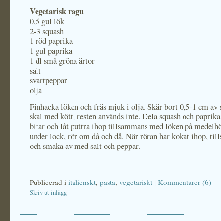
Vegetarisk ragu
0,5 gul lök
2-3 squash
1 röd paprika
1 gul paprika
1 dl små gröna ärtor
salt
svartpeppar
olja
Finhacka löken och fräs mjuk i olja. Skär bort 0,5-1 cm av
skal med kött, resten används inte. Dela squash och paprika
bitar och låt puttra ihop tillsammans med löken på medel
under lock, rör om då och då. När röran har kokat ihop, till
och smaka av med salt och peppar.
Publicerad i
italienskt
,
pasta
,
vegetariskt
|
Kommentarer (6)
Skriv ut inlägg