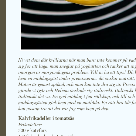
Ni vet dom där kvällarna när man bara inte kommer på vad
sig för att laga, man sneglar på yoghurten och tänker att i
imorgon är morgondagens problem. Vill ni ha ett tips? Då
hem en middagsgäst under premisserna: du önskar maträtt, 
Maten är genast spikad, och man kan inte dra sig ur. Precis 
gjorde vi igår och Helena önskade sig italienskt. Italienskt 
italienskt det va. En god middag i fint sällskap, och till oc
middagsgästen gick hem med en matlåda. En rätt bra idé fa
kan nästan tro att det var jag som kom på den.
Kalvfrikadeller i tomatsås
Frikadeller:
500 g kalvfärs