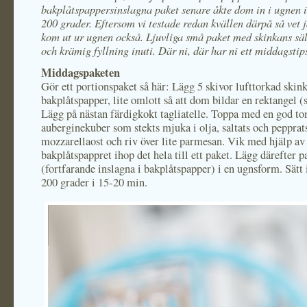
bakplåtspappersinslagna paket senare åkte dom in i ugnen i
200 grader. Eftersom vi testade redan kvällen därpå så vet 
kom ut ur ugnen också. Ljuvliga små paket med skinkans sä
och krämig fyllning inuti. Där ni, där har ni ett middagstip
Middagspaketen
Gör ett portionspaket så här: Lägg 5 skivor lufttorkad skink
bakplåtspapper, lite omlott så att dom bildar en rektangel (s
Lägg på nästan färdigkokt tagliatelle. Toppa med en god to
auberginekuber som stekts mjuka i olja, saltats och pepprat
mozzarellaost och riv över lite parmesan. Vik med hjälp av
bakplåtspappret ihop det hela till ett paket. Lägg därefter p
(fortfarande inslagna i bakplåtspapper) i en ugnsform. Sätt 
200 grader i 15-20 min.