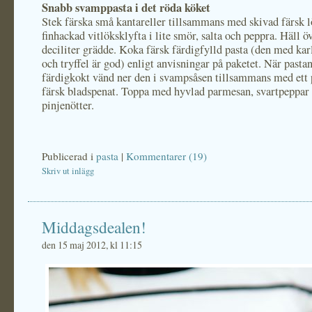
Snabb svamppasta i det röda köket
Stek färska små kantareller tillsammans med skivad färsk l
finhackad vitlöksklyfta i lite smör, salta och peppra. Häll ö
deciliter grädde. Koka färsk färdigfylld pasta (den med k
och tryffel är god) enligt anvisningar på paketet. När pastan
färdigkokt vänd ner den i svampsåsen tillsammans med ett 
färsk bladspenat. Toppa med hyvlad parmesan, svartpeppar 
pinjenötter.
Publicerad i
pasta
|
Kommentarer (19)
Skriv ut inlägg
Middagsdealen!
den 15 maj 2012, kl 11:15