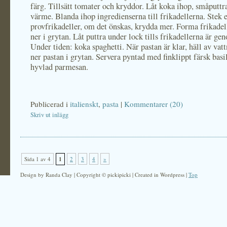
färg. Tillsätt tomater och kryddor. Låt koka ihop, småputtr
värme. Blanda ihop ingredienserna till frikadellerna. Stek 
provfrikadeller, om det önskas, krydda mer. Forma frikadel
ner i grytan. Låt puttra under lock tills frikadellerna är g
Under tiden: koka spaghetti. När pastan är klar, häll av vat
ner pastan i grytan. Servera pyntad med finklippt färsk basi
hyvlad parmesan.
Publicerad i
italienskt
,
pasta
|
Kommentarer (20)
Skriv ut inlägg
Sida 1 av 4
1
2
3
4
»
Design by Randa Clay | Copyright © pickipicki | Created in Wordpress |
Top