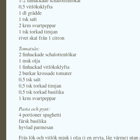
1-2 finhackade schalottenlökar
0,5 vitlöksklyfta
1 dl grädde
1 tsk salt
2 krm svartpeppar
1 tsk torkad timjan
rivet skal från 1 citron
Tomatsås:
2 finhackade schalottenlökar
1 msk olja
1 finhackad vitlöksklyfta
2 burkar krossade tomater
0,5 tsk salt
0,5 tsk torkad timjan
0,5 tsk torkad basilika
1 krm svartpeppar
Pasta och pynt:
4 portioner spaghetti
färsk basilika
hyvlad parmesan
Fräs lök och vitlök mjuk i olja (i en gryta, låg värme) utan 