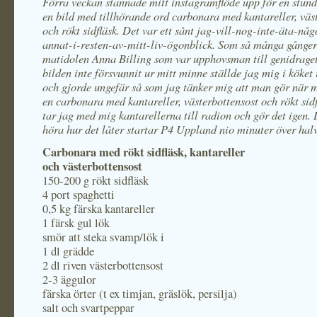
Förra veckan stannade mitt instagramflöde upp för en stund
en bild med tillhörande ord carbonara med kantareller, väs
och rökt sidfläsk. Det var ett sånt jag-vill-nog-inte-äta-nå
annat-i-resten-av-mitt-liv-ögonblick. Som så många gånger 
matidolen Anna Billing som var upphovsman till genidrage
bilden inte försvunnit ur mitt minne ställde jag mig i köket 
och gjorde ungefär så som jag tänker mig att man gör när m
en carbonara med kantareller, västerbottensost och rökt sidf
tar jag med mig kantarellerna till radion och gör det igen.
höra hur det låter startar P4 Uppland nio minuter över halv
Carbonara med rökt sidfläsk, kantareller
och västerbottensost
150-200 g rökt sidfläsk
4 port spaghetti
0,5 kg färska kantareller
1 färsk gul lök
smör att steka svamp/lök i
1 dl grädde
2 dl riven västerbottensost
2-3 äggulor
färska örter (t ex timjan, gräslök, persilja)
salt och svartpeppar