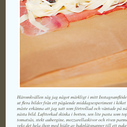
Häromkvällen såg jag något märkligt i mitt Instagramflöd
ut flera bilder från ett pågående middagsexperiment i köket
måste erkänna att jag satt som förtrollad och väntade på nä
nästa bild. Lufttorkad skinka i botten, sen lite pasta som t
tomatsås, stekt aubergine, mozzarellaskivor och riven parm
veks det hela ihop med hjälp av bakplåtspapper till ett pak