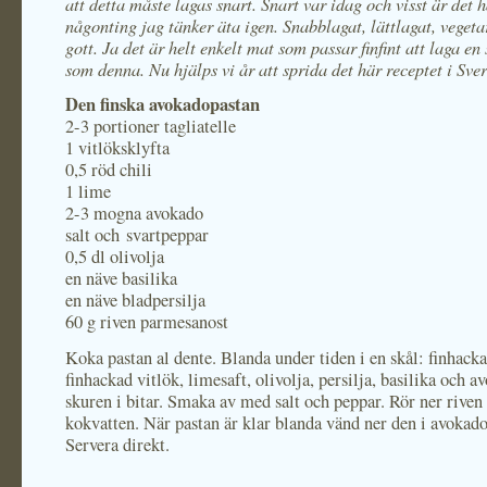
att detta måste lagas snart. Snart var idag och visst är det 
någonting jag tänker äta igen. Snabblagat, lättlagat, vegeta
gott. Ja det är helt enkelt mat som passar finfint att laga e
som denna. Nu hjälps vi år att sprida det här receptet i Sver
Den finska avokadopastan
2-3 portioner tagliatelle
1 vitlöksklyfta
0,5 röd chili
1 lime
2-3 mogna avokado
salt och svartpeppar
0,5 dl olivolja
en näve basilika
en näve bladpersilja
60 g riven parmesanost
Koka pastan al dente. Blanda under tiden i en skål: finhacka
finhackad vitlök, limesaft, olivolja, persilja, basilika och a
skuren i bitar. Smaka av med salt och peppar. Rör ner riven 
kokvatten. När pastan är klar blanda vänd ner den i avokad
Servera direkt.