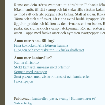
Rensa och dela större svampar i mindre bitar. Finhacka lök
löken i smör, tillsätt svamp och låt steka tills vätskan koka
av med salt och lite peppar efter behag. Ställ åt sidan. Koka
Tärna och stek sidfläsket, låt rinna av på hushållspapper. V
äggulor, grädde och hälften av den rivna osten i en bunke. 
pasta, sås, sidfläsk och svamp i stekpannan. Rör ner resten 
osten. Toppa med färska örter och nymalen svartpeppar. Ser
Ännu mer Anna Billing?
Fina kokboken Alla hönsen hemma
Bloggen och receptskatten: Skånska skafferiet
Ännu mer kantareller?
Kantarellrisotto
Stekt kantarellsmörgås med örtsmör
Soppan med svampen
Små pizzaor med västerbottensost och kantareller
Favoritpajen
Publicerad i
kantareller
,
pasta
,
svamp
|
Kommentarer (6)
Skriv ut inlägg