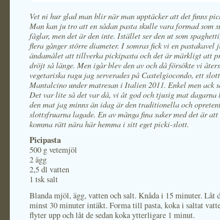
Vet ni hur glad man blir när man upptäcker att det finns pi
Man kan ju tro att en sådan pasta skulle vara formad som 
fåglar, men det är den inte. Istället ser den ut som spaghetti
flera gånger större diameter. I somras fick vi en pastakavel j
ändamålet att tillverka pickipasta och det är märkligt att 
dröjt så länge. Men igår blev den av och då försökte vi åter
vegetariska ragu jag serverades på Castelgiocondo, ett slot
Mantalcino under matresan i Italien 2011. Enkel men ack s
Det var lite så det var då, vi åt god och tjusig mat dagarna
den mat jag minns än idag är den traditionella och opreten
slottsfruarna lagade. En av många fina saker med det är at
komma rätt nära här hemma i sitt eget picki-slott.
Picipasta
500 g vetemjöl
2 ägg
2,5 dl vatten
1 tsk salt
Blanda mjöl, ägg, vatten och salt. Knåda i 15 minuter. Låt 
minst 30 minuter intäkt. Forma till pasta, koka i saltat vatte
flyter upp och låt de sedan koka ytterligare 1 minut.