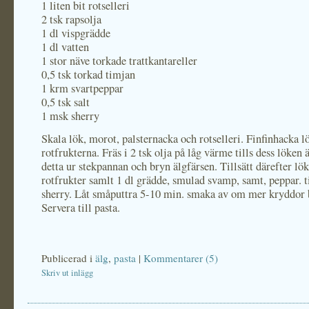
1 liten bit rotselleri
2 tsk rapsolja
1 dl vispgrädde
1 dl vatten
1 stor näve torkade trattkantareller
0,5 tsk torkad timjan
1 krm svartpeppar
0,5 tsk salt
1 msk sherry
Skala lök, morot, palsternacka och rotselleri. Finfinhacka 
rotfrukterna. Fräs i 2 tsk olja på låg värme tills dess löken 
detta ur stekpannan och bryn älgfärsen. Tillsätt därefter lö
rotfrukter samlt 1 dl grädde, smulad svamp, samt, peppar. 
sherry. Låt småputtra 5-10 min. smaka av om mer kryddor 
Servera till pasta.
Publicerad i
älg
,
pasta
|
Kommentarer (5)
Skriv ut inlägg