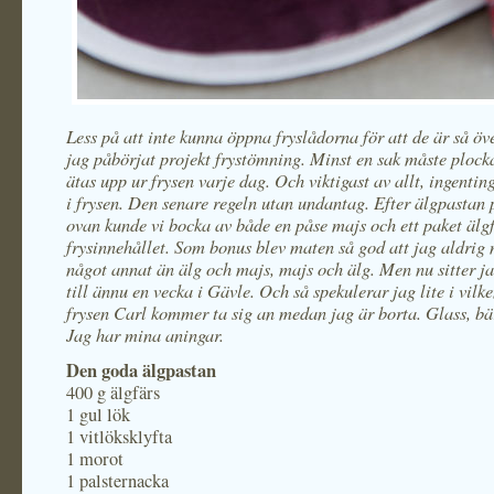
Less på att inte kunna öppna fryslådorna för att de är så öv
jag påbörjat projekt frystömning. Minst en sak måste plock
ätas upp ur frysen varje dag. Och viktigast av allt, ingentin
i frysen. Den senare regeln utan undantag. Efter älgpastan 
ovan kunde vi bocka av både en påse majs och ett paket älgf
frysinnehållet. Som bonus blev maten så god att jag aldrig 
något annat än älg och majs, majs och älg. Men nu sitter ja
till ännu en vecka i Gävle. Och så spekulerar jag lite i vilke
frysen Carl kommer ta sig an medan jag är borta. Glass, bä
Jag har mina aningar.
Den goda älgpastan
400 g älgfärs
1 gul lök
1 vitlöksklyfta
1 morot
1 palsternacka