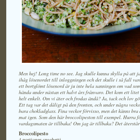
Men hej! Long time no see. Jag skulle kunna skylla på att j
ihåg lösenordet till inloggningen och det skulle i så fall va
ett bortglömt lösenord är ju inte hela sanningen om vad so
hända under nästan ett halvt års frånvaro. Det kom ett litet
helt enkelt. Om vi äter och frodas ändå? Ja, tack och lov gör
Ett tag var det dåligt på den fronten, och under några vecko
bara chokladglass. Fina veckor förvisso, men det känns bra a
mat igen. Som den här broccolipeston till exempel. Hurra fö
vardagsmaten är tillbaka! Om jag är tillbaka? Det återstår 
Broccolipesto
4 portioner spaghetti