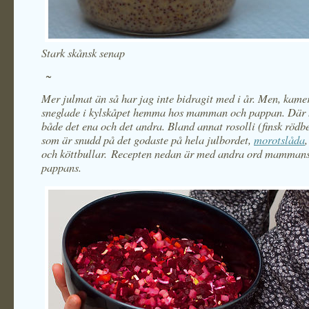
Stark skånsk senap
~
Mer julmat än så har jag inte bidragit med i år. Men, kame
sneglade i kylskåpet hemma hos mamman och pappan. Där h
både det ena och det andra. Bland annat rosolli (finsk rödb
som är snudd på det godaste på hela julbordet,
morotslåda
,
och köttbullar. Recepten nedan är med andra ord mamman
pappans.