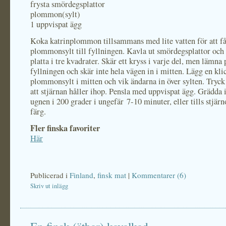
frysta smördegsplattor
plommon(sylt)
1 uppvispat ägg
Koka katrinplommon tillsammans med lite vatten för att f
plommonsylt till fyllningen. Kavla ut smördegsplattor och 
platta i tre kvadrater. Skär ett kryss i varje del, men lämna 
fyllningen och skär inte hela vägen in i mitten. Lägg en kli
plommonsylt i mitten och vik ändarna in över sylten. Tryck 
att stjärnan håller ihop. Pensla med uppvispat ägg. Grädda 
ugnen i 200 grader i ungefär 7-10 minuter, eller tills stjärno
färg.
Fler finska favoriter
Här
Publicerad i
Finland
,
finsk mat
|
Kommentarer (6)
Skriv ut inlägg