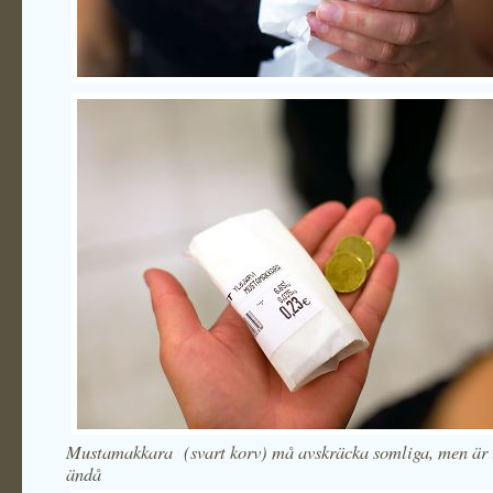
Mustamakkara (svart korv) må avskräcka somliga, men är 
ändå