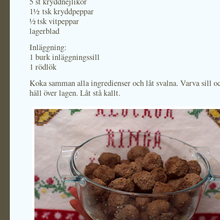
5 st kryddnejlikor
1½ tsk kryddpeppar
½ tsk vitpeppar
lagerblad
Inläggning:
1 burk inläggningssill
1 rödlök
Koka samman alla ingredienser och låt svalna. Varva sill o
häll över lagen. Låt stå kallt.