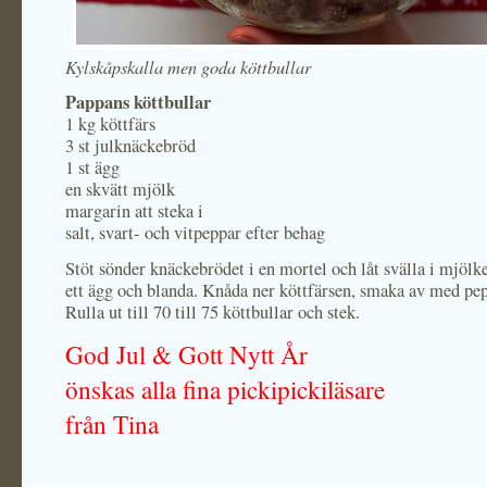
Kylskåpskalla men goda köttbullar
Pappans köttbullar
1 kg köttfärs
3 st julknäckebröd
1 st ägg
en skvätt mjölk
margarin att steka i
salt, svart- och vitpeppar efter behag
Stöt sönder knäckebrödet i en mortel och låt svälla i mjölk
ett ägg och blanda. Knåda ner köttfärsen, smaka av med pep
Rulla ut till 70 till 75 köttbullar och stek.
God Jul & Gott Nytt År
önskas alla fina pickipickiläsare
från Tina