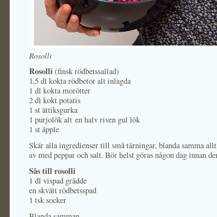
Rosolli
Rosolli
(finsk rödbetssallad)
1,5 dl kokta rödbetor alt inlagda
1 dl kokta morötter
2 dl kokt potatis
1 st ättiksgurka
1 purjolök alt en halv riven gul lök
1 st äpple
Skär alla ingredienser till små tärningar, blanda samma all
av med peppar och salt. Bör helst göras någon dag innan den
Sås till rosolli
1 dl vispad grädde
en skvätt rödbetsspad
1 tsk socker
Blanda samman.