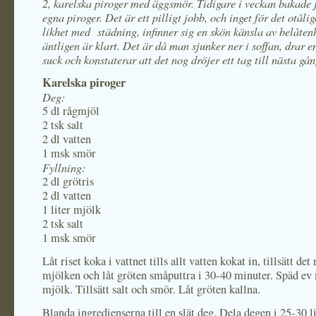
2, karelska piroger med äggsmör. Tidigare i veckan bakade j
egna piroger. Det är ett pilligt jobb, och inget för det otålig
likhet med städning, infinner sig en skön känsla av belåten
äntligen är klart. Det är då man sjunker ner i soffan, drar e
suck och konstaterar att det nog dröjer ett tag till nästa gån
Karelska piroger
Deg:
5 dl rågmjöl
2 tsk salt
2 dl vatten
1 msk smör
Fyllning:
2 dl grötris
2 dl vatten
1 liter mjölk
2 tsk salt
1 msk smör
Låt riset koka i vattnet tills allt vatten kokat in, tillsätt det
mjölken och låt gröten småputtra i 30-40 minuter. Späd e
mjölk. Tillsätt salt och smör. Låt gröten kallna.
Blanda ingredienserna till en slät deg. Dela degen i 25-30 l