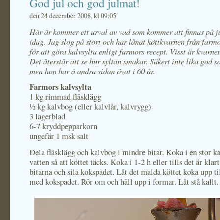
God jul och god julmat!
den 24 december 2008, kl 09:05
Här är kommer ett urval av vad som kommer att
finnas på j
idag. Jag slog på stort och har lånat köttkvarnen från farmo
för att göra kalvsylta enligt farmors recept. Visst är kvarnen
Det återstår att se hur syltan smakar. Säkert inte lika god 
men hon har å andra sidan övat i 60 år.
Farmors kalvsylta
1 kg rimmad fläsklägg
½ kg kalvbog (eller kalvlår, kalvrygg)
3 lagerblad
6-7 kryddpepparkorn
ungefär 1 msk salt
Dela fläsklägg och kalvbog i mindre bitar. Koka i en stor k
vatten så att köttet täcks. Koka i 1-2 h eller tills det är klar
bitarna och sila kokspadet. Låt det malda köttet koka upp 
med kokspadet. Rör om och häll upp i formar. Låt stå kallt.