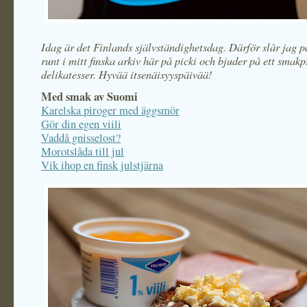
Idag är det Finlands självständighetsdag. Därför slår jag på
runt i mitt finska arkiv här på picki och bjuder på ett smakp
delikatesser. Hyvää itsenäisyyspäivää!
Med smak av Suomi
Karelska piroger med äggsmör
Gör din egen viili
Vaddå gnisselost?
Morotslåda till jul
Vik ihop en finsk julstjärna