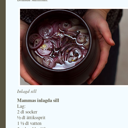
Inlagd sill
Mammas inlagda sill
Lag:
2 dl socker
½ dl ättikssprit
1 ½ dl vatten