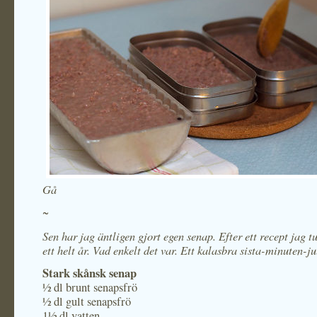
Gå
~
Sen har jag äntligen gjort egen senap. Efter ett recept jag 
ett helt år. Vad enkelt det var. Ett kalasbra sista-minuten-j
Stark skånsk senap
½ dl brunt senapsfrö
½ dl gult senapsfrö
1½ dl vatten