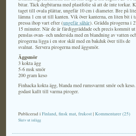
bitar. Täck degbitarna med plastfolie så att de inte torkar. K
taget till ovala plättar, ungefär 10 cm i diameter. Bre på lit
lämna 1 cm ut till kanten. Vik över kanterna, en liten bit i 
pressa ihop vart efter (
ungefär såhär
). Grädda pirogerna i 2
15 minuter. När de är färdiggräddade och precis kommit ut
penslas ovan- och undersida med en blandning av vatten oc
pirogerna ligga i en stor skål med en bakduk över tills de
svalnat. Servera pirogerna med äggsmör.
Äggsmör
3 kokta ägg
5-6 msk smör
200 gram keso
Finhacka kokta ägg, blanda med rumsvarmt smör och keso
godast kallt till varma piroger.
Publicerad i
Finland
,
finsk mat
,
frukost
|
Kommentarer (25)
Skriv ut inlägg