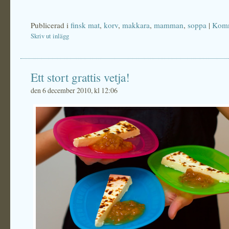
Publicerad i
finsk mat
,
korv
,
makkara
,
mamman
,
soppa
|
Komm
Skriv ut inlägg
Ett stort grattis vetja!
den 6 december 2010, kl 12:06