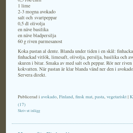
1 lime
2-3 mogna avokado
salt och svartpeppar
0,5 dl olivolja
en näve basilika
en näve bladpersilja
60 g riven parmesanost
Koka pastan al dente. Blanda under tiden i en skål: finhacka
finhackad vitlök, limesaft, olivolja, persilja, basilika och a
skuren i bitar. Smaka av med salt och peppar. Rör ner riven 
kokvatten. När pastan är klar blanda vänd ner den i avokad
Servera direkt.
Publicerad i
avokado
,
Finland
,
finsk mat
,
pasta
,
vegetariskt
|
K
(17)
Skriv ut inlägg