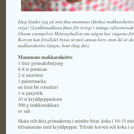
Idag bjuder jag på min fina mammas (finska) makkarakeitt
vetja! (Lenkkimakkara finns för övrigt i många välsorterade
liksom exempelvis Hötorgshallen om någon har vägarna för
Korven kan föralldel bytas ut mot annan korv, men då är det
makkarakeitto längre, kom ihåg det).
Mammans makkarakeitto
1 liter grönsaksbuljong
6-8 st potatisar
2 st morötter
1 palsternacka
en liten bit rotselleri
1 st purjolök
10 st kryddpepparkorn
500 g lenkkimakkara
ev salt
Skala och dela grönsakerna i mindre bitar, koka i 10-15 mi
tillsammans med kryddpeppar. Tillsätt korven och koka i ca