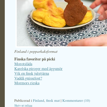
Finland i pepparkaksformat
Finska favoriter på picki
Morotslåda
Karelska piroger med äggsmör
Vik en finsk julstjärna
Vaddå gnisselost?
Mormors rieska
Publicerad i
Finland
,
finsk mat
|
Kommentarer (10)
Skriv ut inlägg