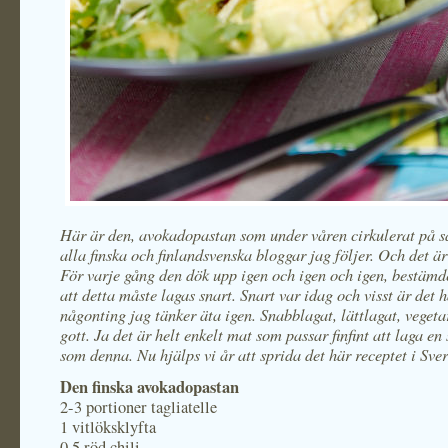
Här är den, avokadopastan som under våren cirkulerat på s
alla finska och finlandsvenska bloggar jag följer. Och det är
För varje gång den dök upp igen och igen och igen, bestämd
att detta måste lagas snart. Snart var idag och visst är det 
någonting jag tänker äta igen. Snabblagat, lättlagat, vegeta
gott. Ja det är helt enkelt mat som passar finfint att laga e
som denna. Nu hjälps vi år att sprida det här receptet i Sver
Den finska avokadopastan
2-3 portioner tagliatelle
1 vitlöksklyfta
0,5 röd chili