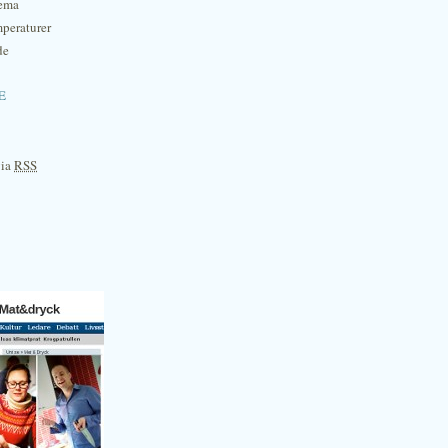
hema
mperaturer
de
e
via
RSS