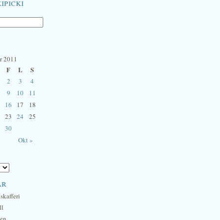
ipicki
r 2011
F
L
S
2
3
4
9
10
11
16
17
18
23
24
25
30
Okt »
ar
skafferi
ll
hen