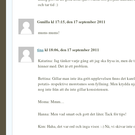
och tar tid :)
Gunilla kl 17:15, den 17 september 2011
mums mums!
tina
kl 18:06, den 17 september 2011
Katarina: Jag tänker varje gång att jag ska frysa in, men de t
hinner med. Det är ett problem.
Bettina: Gillar man inte äta-gröt-upplevelsen finns det kar
potatis- respektive morotsmos som fyllning. Men krydda n
nog inte från att du inte gillar konsistensen.
Moma: Mmm…
Hanna: Men vad smart och gott det låter. Tack för tips!
Kim: Haha, det var ord och inga visor. :-) Nä, vi skivar inte