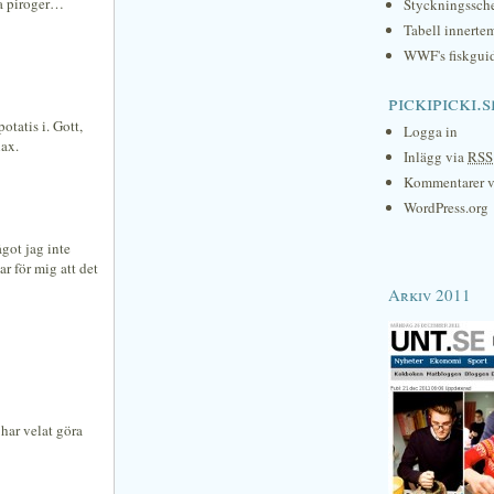
ma piroger…
Styckningssc
Tabell innerte
WWF's fiskgui
pickipicki.s
otatis i. Gott,
Logga in
lax.
Inlägg via
RSS
Kommentarer 
WordPress.org
ågot jag inte
ar för mig att det
Arkiv 2011
 har velat göra