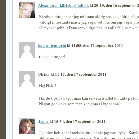
Alexandra - kärlek på tallrik
kl 20:19, den 16 september 
Karelska piroger har jag minsann aldrig smakat, aldrig någo
väldigt intressanta måste jag säga, vet inte om jag vågar pr
så mycket jobb ;) Dina ser väldigt fina ut i alla fall, som van
karin - trattoria
kl 11:05, den 17 september 2011
tjusiga piroger!
Ulrika kl 11:17, den 17 september 2011
Hej Picki!
Har du tips på något man kan servera istället för tårta på fö
Någon god kaka som man kan göra i långpanna?
Jenny
kl 15:54, den 17 september 2011
Jag blev helt kär i karelska piroger när jag var i ryska Karel
aldrig provat att göra dom själv. Nästa stor projekt kanske, o