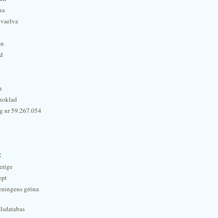
na
lvaelva
én
rd
n
hoklad
g nr 59.267.054
r
erige
ept
eningens gröna
lsdatabas