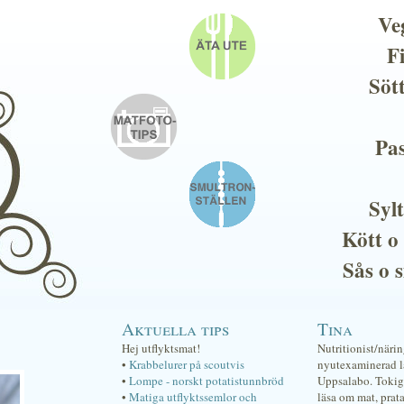
Ve
F
Söt
Pas
Sylt
Kött o
Sås o 
Aktuella tips
Tina
Hej utflyktsmat!
Nutritionist/näri
•
Krabbelurer på scoutvis
nyutexaminerad lä
•
Lompe - norskt potatistunnbröd
Uppsalabo. Tokig 
•
Matiga utflyktssemlor och
läsa om mat, prat