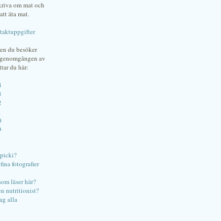
skriva om mat och
att äta mat.
taktuppgifter
gen du besöker
bgenomgången av
ttar du här:
4
3
2
1
0
9
ipicki?
ina fotografier
som läser här?
en nutritionist?
ag alla