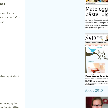
2011
nsin! De låter
ova om det krävs
ligt!
delsedagskalas?
Arkiv 2010
en, men jag har
m det är pilligt