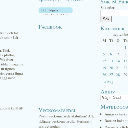
Sök på Pick
Sök efter:
Facebook
Kalender
ölken och låt
septembe
ch smör. Låt
M
Ti
O
To
1
r. Täck
5
6
7
8
la plättar,
 Vik över
12
13
14
15
rädda pirogerna
19
20
21
22
t ur ugnen
pirogerna ligga
26
27
28
29
ed äggsmör.
« Aug
Arkiv
Matblogg
dast kallt till
Veckomatsedel
Annas skånska 
Paus i veckomatsedelsfabriken! Alla
Bara en kaka ti
tidigare veckomatsedlar återfinns i
arkivet nedan.
Dagmar's Kitc