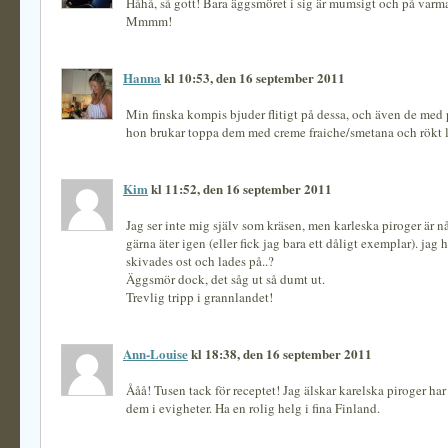
Håhå, så gott! Bara äggsmöret i sig är mumsigt och på var
Mmmm!
Hanna
kl 10:53, den 16 september 2011
Min finska kompis bjuder flitigt på dessa, och även de med p
hon brukar toppa dem med creme fraiche/smetana och rökt 
Kim
kl 11:52, den 16 september 2011
Jag ser inte mig själv som kräsen, men karleska piroger är n
gärna äter igen (eller fick jag bara ett dåligt exemplar). jag h
skivades ost och lades på..?
Äggsmör dock, det såg ut så dumt ut.
Trevlig tripp i grannlandet!
Ann-Louise
kl 18:38, den 16 september 2011
Ååå! Tusen tack för receptet! Jag älskar karelska piroger har
dem i evigheter. Ha en rolig helg i fina Finland.