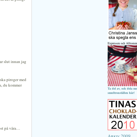
Expressen och Alltomm
ar slut innan jag
elska piroger med
ja, du kommer
Ta del av, och dela m
smultronställen här!
 ost på våra…
Arkiv 2009