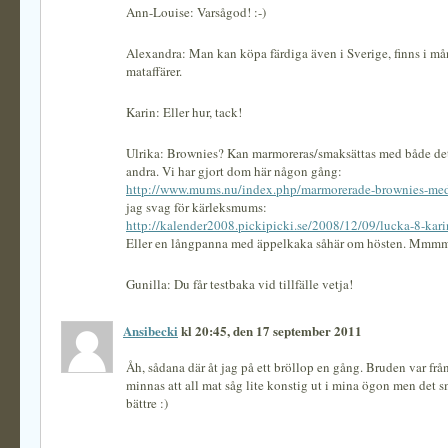
Ann-Louise: Varsågod! :-)
Alexandra: Man kan köpa färdiga även i Sverige, finns i må
mataffärer.
Karin: Eller hur, tack!
Ulrika: Brownies? Kan marmoreras/smaksättas med både det
andra. Vi har gjort dom här någon gång:
http://www.mums.nu/index.php/marmorerade-brownies-med
jag svag för kärleksmums:
http://kalender2008.pickipicki.se/2008/12/09/lucka-8-kar
Eller en långpanna med äppelkaka såhär om hösten. Mm
Gunilla: Du får testbaka vid tillfälle vetja!
Ansibecki
kl 20:45, den 17 september 2011
Åh, sådana där åt jag på ett bröllop en gång. Bruden var från
minnas att all mat såg lite konstig ut i mina ögon men det 
bättre :)