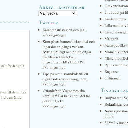
Arkiv – matsedlar
Flickanokakor
I huvudet på E
Kardemumma
Twitter
Lilla matderiv
Karantänstristessen och jag.
Livet på en gå
797 dagar ago
Matgeek
Kom på att barnen älskar daal och
Matrepubliken
lagar det en gång i veckan.
Nyttigt, billigt och nöjda ongar.
Moma's kitche
En liten sekunds kä…
Nässelblom&c
https://t.co/wh0YUfRz4W
Pyttes matblog
 och frysa ner :)
893 dagar ago
Ragazze
Tips på mat i stormkök till ett
Stilig mat
dygns solskenstältning, tack!
918 dagar ago
Tina gilla
@fraidifrida Vietnamesiska
jsa till dem lite?
vårrullar! Där har vi det, det får
g vid dem ännu
Baljväxter i Sv
det bli! Tack!
Bokmärkta rec
999 dagar ago
Natuskyddsför
guide
SLV:s livsmede