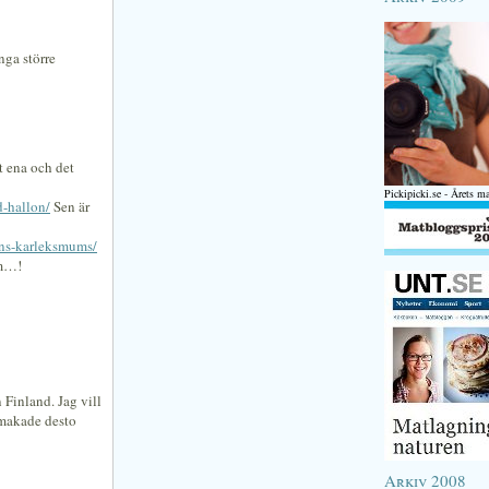
nga större
 ena och det
Pickipicki.se - Årets m
-hallon/
Sen är
ins-karleksmums/
mm…!
 Finland. Jag vill
smakade desto
Arkiv 2008