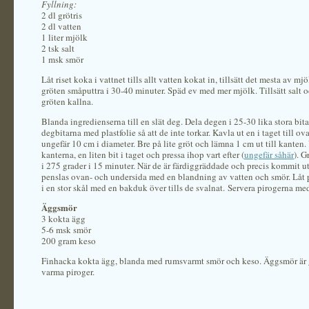
Fyllning:
2 dl grötris
2 dl vatten
1 liter mjölk
2 tsk salt
1 msk smör
Låt riset koka i vattnet tills allt vatten kokat in, tillsätt det mesta av mj
gröten småputtra i 30-40 minuter. Späd ev med mer mjölk. Tillsätt salt o
gröten kallna.
Blanda ingredienserna till en slät deg. Dela degen i 25-30 lika stora bita
degbitarna med plastfolie så att de inte torkar. Kavla ut en i taget till ova
ungefär 10 cm i diameter. Bre på lite gröt och lämna 1 cm ut till kanten.
kanterna, en liten bit i taget och pressa ihop vart efter (
ungefär såhär
). G
i 275 grader i 15 minuter. När de är färdiggräddade och precis kommit u
penslas ovan- och undersida med en blandning av vatten och smör. Låt 
i en stor skål med en bakduk över tills de svalnat. Servera pirogerna m
Äggsmör
3 kokta ägg
5-6 msk smör
200 gram keso
Finhacka kokta ägg, blanda med rumsvarmt smör och keso. Äggsmör är go
varma piroger.