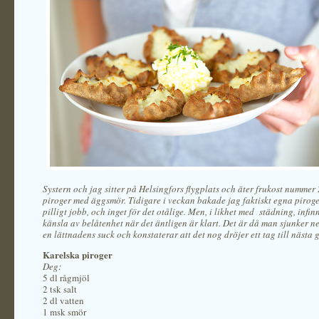
Systern och jag sitter på Helsingfors flygplats och äter frukost nummer 
piroger med äggsmör. Tidigare i veckan bakade jag faktiskt egna piroger
pilligt jobb, och inget för det otålige. Men, i likhet med städning, infin
känsla av belåtenhet när det äntligen är klart. Det är då man sjunker ner
en lättnadens suck och konstaterar att det nog dröjer ett tag till nästa 
Karelska piroger
Deg:
5 dl rågmjöl
2 tsk salt
2 dl vatten
1 msk smör