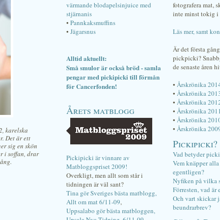
värmande blodapelsinjuice med
fotografera mat, 
stjärnanis
inte minst tokig i 
•
Pannkaksmuffins
•
Jägarsnus
Läs mer, samt kon
Är det första gån
Alltid aktuellt:
pickpicki? Snab
de senaste åren hi
Små smulor är också bröd - samla
pengar med pickipicki till förmån
•
Årskrönika 201
för Cancerfonden!
•
Årskrönika 201
•
Årskrönika 201
Årets matblogg
•
Årskrönika 201
•
Årskrönika 201
•
Årskrönika 200
2, karelska
. Det är ett
Pickipicki?
ner sig en skön
 i soffan, drar
Vad betyder pick
Pickipicki är vinnare av
gång.
Vem knäpper alla f
Matbloggspriset 2009!
egentligen?
Overkligt, men allt som står i
Nyfiken på vilka 
tidningen är väl sant?
Förresten, vad är 
Tina gör Sveriges bästa matblogg,
Och vart skickar j
Allt om mat 6/11-09
,
beundrarbrev?
Uppsalabo gör bästa matbloggen,
Upsala Nya Tidning, 6/11-09
.