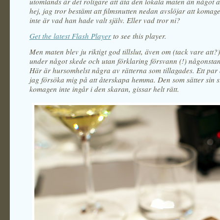
utomlands är det roligare att äta den lokala maten än något 
hej, jag tror bestämt att filmsnutten nedan avslöjar att komag
inte är vad han hade valt själv. Eller vad tror ni?
Get the latest Flash Player
to see this player.
Men maten blev ju riktigt god tillslut, även om (tack vare att?
under något skede och utan förklaring försvann (!) någonstans
Här är hursomhelst några av rätterna som tillagades. Ett par
jag försöka mig på att återskapa hemma. Den som sätter sin sl
komagen inte ingår i den skaran, gissar helt rätt.