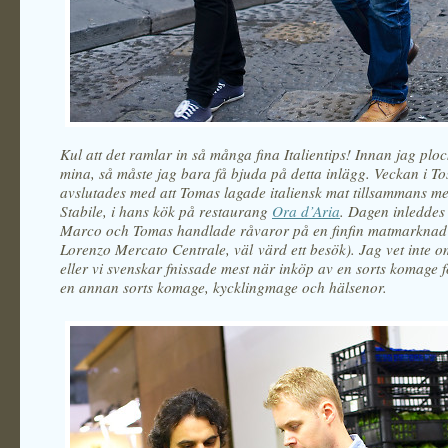
Kul att det ramlar in så många fina Italientips! Innan jag plo
mina, så måste jag bara få bjuda på detta inlägg. Veckan i T
avslutades med att Tomas lagade italiensk mat tillsammans 
Stabile, i hans kök på restaurang
Ora d’Aria
. Dagen inleddes
Marco och Tomas handlade råvaror på en finfin matmarknad
Lorenzo Mercato Centrale, väl värd ett besök). Jag vet inte o
eller vi svenskar fnissade mest när inköp av en sorts komage f
en annan sorts komage, kycklingmage och hälsenor.