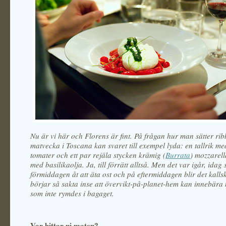
Nu är vi här och Florens är fint. På frågan hur man sätter rib
matvecka i Toscana kan svaret till exempel lyda: en tallrik m
tomater och ett par rejäla stycken krämig (
Burrata
) mozzarell
med basilikaolja. Ja, till förrätt alltså. Men det var igår, idag
förmiddagen åt att äta ost och på eftermiddagen blir det kalls
börjar så sakta inse att övervikt-på-planet-hem kan innebära
som inte rymdes i bagaget.
Var hittar ni maten?