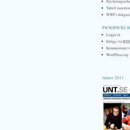
Styckningssc
Tabell innerte
WWF's fiskgui
pickipicki.s
Logga in
Inlägg via
RSS
Kommentarer 
WordPress.org
Arkiv 2011