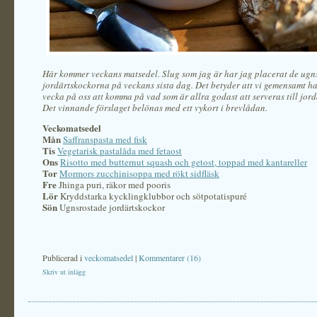
Här kommer veckans matsedel. Slug som jag är har jag placerat de ugn
jordärtskockorna på veckans sista dag. Det betyder att vi gemensamt h
vecka på oss att komma på vad som är allra godast att serveras till jor
Det vinnande förslaget belönas med ett vykort i brevlådan.
Veckomatsedel
Mån
Saffranspasta med fisk
Tis
Vegetarisk pastalåda med fetaost
Ons
Risotto med butternut squash och getost, toppad med kantareller
Tor
Mormors zucchinisoppa med rökt sidfläsk
Fre
Jhinga puri, räkor med pooris
Lör
Kryddstarka kycklingklubbor och sötpotatispuré
Sön
Ugnsrostade jordärtskockor
Publicerad i
veckomatsedel
|
Kommentarer (16)
Skriv ut inlägg