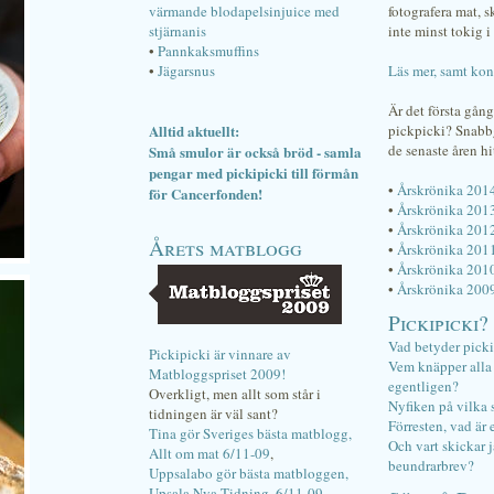
värmande blodapelsinjuice med
fotografera mat, 
stjärnanis
inte minst tokig i 
•
Pannkaksmuffins
•
Jägarsnus
Läs mer, samt kon
Är det första gån
Alltid aktuellt:
pickpicki? Snab
de senaste åren hi
Små smulor är också bröd - samla
pengar med pickipicki till förmån
•
Årskrönika 201
för Cancerfonden!
•
Årskrönika 201
•
Årskrönika 201
Årets matblogg
•
Årskrönika 201
•
Årskrönika 201
•
Årskrönika 200
Pickipicki?
Vad betyder pick
Pickipicki är vinnare av
Vem knäpper alla f
Matbloggspriset 2009!
egentligen?
Overkligt, men allt som står i
Nyfiken på vilka 
tidningen är väl sant?
Förresten, vad är 
Tina gör Sveriges bästa matblogg,
Och vart skickar j
Allt om mat 6/11-09
,
beundrarbrev?
Uppsalabo gör bästa matbloggen,
Upsala Nya Tidning, 6/11-09
.