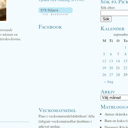
Sök på Pick
Sök efter:
Facebook
Kalender
srostade
ar nästan en
septembe
därtskockorna.
M
Ti
O
To
1
5
6
7
8
12
13
14
15
19
20
21
22
26
27
28
29
« Aug
Arkiv
Matblogg
Veckomatsedel
Annas skånska 
Paus i veckomatsedelsfabriken! Alla
Bara en kaka ti
tidigare veckomatsedlar återfinns i
arkivet nedan.
Dagmar's Kitc