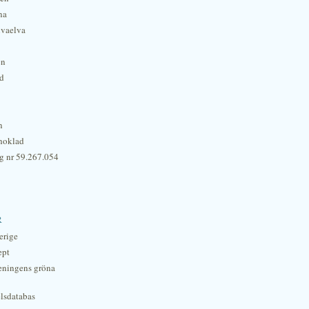
na
lvaelva
én
rd
n
hoklad
g nr 59.267.054
r
erige
ept
eningens gröna
lsdatabas