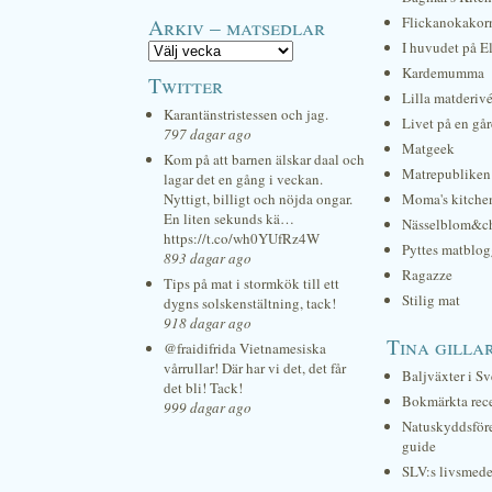
Arkiv – matsedlar
Flickanokakor
I huvudet på E
Kardemumma
Twitter
Lilla matderiv
Karantänstristessen och jag.
Livet på en gå
797 dagar ago
Matgeek
Kom på att barnen älskar daal och
Matrepubliken
lagar det en gång i veckan.
Nyttigt, billigt och nöjda ongar.
Moma's kitche
En liten sekunds kä…
Nässelblom&c
https://t.co/wh0YUfRz4W
Pyttes matblog
893 dagar ago
Ragazze
Tips på mat i stormkök till ett
Stilig mat
dygns solskenstältning, tack!
918 dagar ago
Tina gilla
@fraidifrida Vietnamesiska
vårrullar! Där har vi det, det får
Baljväxter i Sv
det bli! Tack!
Bokmärkta rec
999 dagar ago
Natuskyddsför
guide
SLV:s livsmede