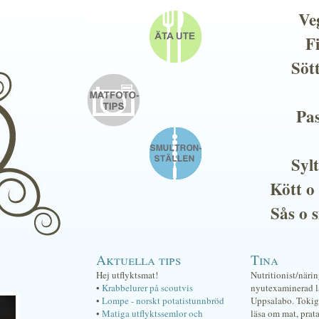
Ve
F
Söt
Pas
Sylt
Kött o
Sås o 
Aktuella tips
Tina
Hej utflyktsmat!
Nutritionist/näri
•
Krabbelurer på scoutvis
nyutexaminerad lä
•
Lompe - norskt potatistunnbröd
Uppsalabo. Tokig 
•
Matiga utflyktssemlor och
läsa om mat, prat