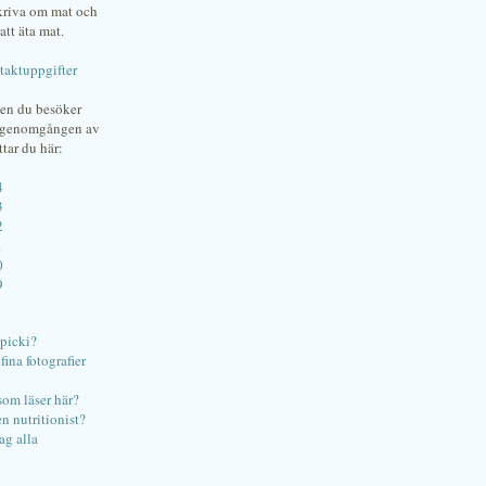
skriva om mat och
att äta mat.
taktuppgifter
gen du besöker
bgenomgången av
ttar du här:
4
3
2
1
0
9
ipicki?
ina fotografier
som läser här?
en nutritionist?
ag alla