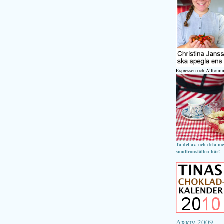
Expressen och Alltomm
Ta del av, och dela m
smultronställen här!
Arkiv 2009