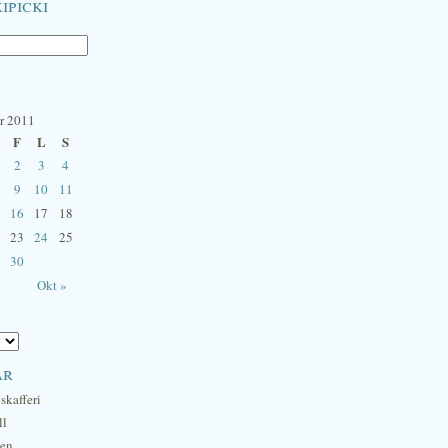
ipicki
r 2011
F
L
S
2
3
4
9
10
11
16
17
18
23
24
25
30
Okt »
ar
skafferi
ll
hen