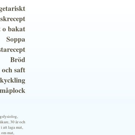
getariskt
iskrecept
t o bakat
Soppa
tarecept
Bröd
 och saft
 kyckling
småplock
ngsfysiolog,
kare, 30 år och
i att laga mat,
a om mat,