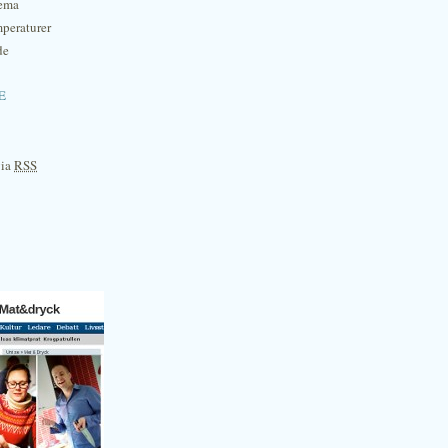
hema
mperaturer
de
e
via
RSS