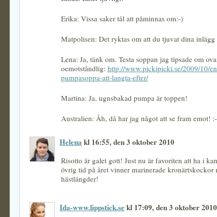
Erika: Vissa saker tål att påminnas om:-)
Matpolisen: Det ryktas om att du tjuvat dina inlägg
Lena: Ja, tänk om. Testa soppan jag tipsade om ova
oemotståndlig:
http://www.pickipicki.se/2009/10/e
pumpasoppa-att-langta-efter/
Martina: Ja, ugnsbakad pumpa är toppen!
Australien: Åh, då har jag något att se fram emot! :
Helena
kl 16:55, den 3 oktober 2010
Risotto är galet gott! Just nu är favoriten att ha i ka
övrig tid på året vinner marinerade kronärtskockor
hästlängder!
Ida-www.lippstick.se
kl 17:09, den 3 oktober 2010