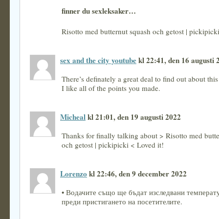
finner du sexleksaker…
Risotto med butternut squash och getost | pickipic
sex and the city youtube
kl 22:41, den 16 augusti 
There’s definately a great deal to find out about this
I like all of the points you made.
Micheal
kl 21:01, den 19 augusti 2022
Thanks for finally talking about > Risotto med butt
och getost | pickipicki < Loved it!
Lorenzo
kl 22:46, den 9 december 2022
• Водачите също ще бъдат изследвани температ
преди пристигането на посетителите.