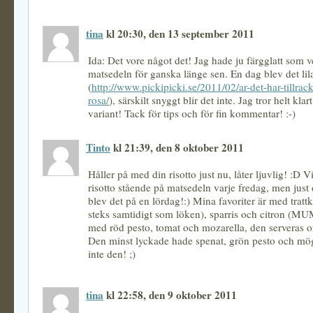
tina
kl 20:30, den 13 september 2011
Ida: Det vore något det! Jag hade ju färgglatt som
matsedeln för ganska länge sen. En dag blev det lila
(
http://www.pickipicki.se/2011/02/ar-det-har-tillrackl
rosa/
), särskilt snyggt blir det inte. Jag tror helt kla
variant! Tack för tips och för fin kommentar! :-)
Tinto
kl 21:39, den 8 oktober 2011
Håller på med din risotto just nu, låter ljuvlig! :D Vi
risotto stående på matsedeln varje fredag, men just
blev det på en lördag!:) Mina favoriter är med tratt
steks samtidigt som löken), sparris och citron (MU
med röd pesto, tomat och mozarella, den serveras o
Den minst lyckade hade spenat, grön pesto och mög
inte den! ;)
tina
kl 22:58, den 9 oktober 2011