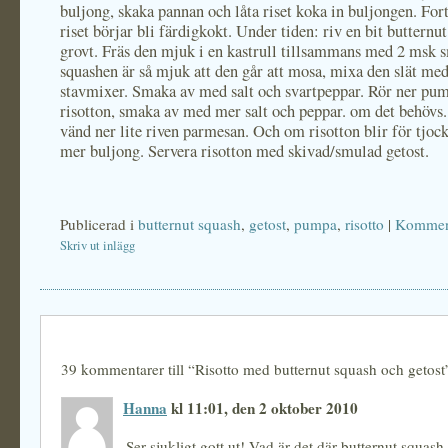
buljong, skaka pannan och låta riset koka in buljongen. Forts
riset börjar bli färdigkokt. Under tiden: riv en bit butternu
grovt. Fräs den mjuk i en kastrull tillsammans med 2 msk 
squashen är så mjuk att den går att mosa, mixa den slät me
stavmixer. Smaka av med salt och svartpeppar. Rör ner pu
risotton, smaka av med mer salt och peppar. om det behövs.
vänd ner lite riven parmesan. Och om risotton blir för tjoc
mer buljong. Servera risotton med skivad/smulad getost.
Publicerad i
butternut squash
,
getost
,
pumpa
,
risotto
|
Komment
Skriv ut inlägg
39 kommentarer till “Risotto med butternut squash och getost
Hanna
kl 11:01, den 2 oktober 2010
Ser sjukligt gott ut! Vad är det där butternut squash