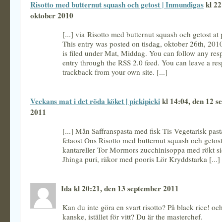
Risotto med butternut squash och getost | Inmundigas
kl 22
oktober 2010
[...] via Risotto med butternut squash och getost at 
This entry was posted on tisdag, oktober 26th, 201
is filed under Mat, Middag. You can follow any resp
entry through the RSS 2.0 feed. You can leave a res
trackback from your own site. [...]
Veckans mat i det röda köket | pickipicki
kl 14:04, den 12 s
2011
[...] Mån Saffranspasta med fisk Tis Vegetarisk pas
fetaost Ons Risotto med butternut squash och getos
kantareller Tor Mormors zucchinisoppa med rökt si
Jhinga puri, räkor med pooris Lör Kryddstarka [...]
Ida kl 20:21, den 13 september 2011
Kan du inte göra en svart risotto? På black rice! oc
kanske, istället för vitt? Du är the masterchef.