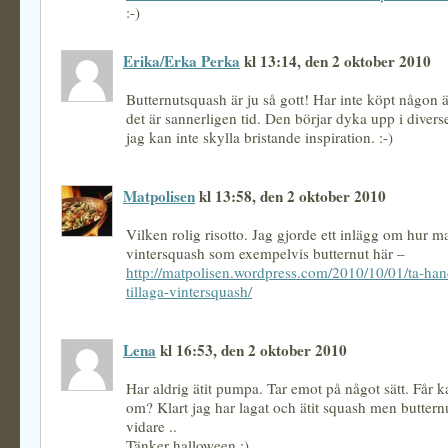
:-)
Erika/Erka Perka
kl 13:14, den 2 oktober 2010
Butternutsquash är ju så gott! Har inte köpt någon 
det är sannerligen tid. Den börjar dyka upp i divers
jag kan inte skylla bristande inspiration. :-)
Matpolisen
kl 13:58, den 2 oktober 2010
Vilken rolig risotto. Jag gjorde ett inlägg om hur m
vintersquash som exempelvis butternut här –
http://matpolisen.wordpress.com/2010/10/01/ta-ha
tillaga-vintersquash/
Lena
kl 16:53, den 2 oktober 2010
Har aldrig ätit pumpa. Tar emot på något sätt. Får 
om? Klart jag har lagat och ätit squash men buttern
vidare ..
Tänker halloween ;)