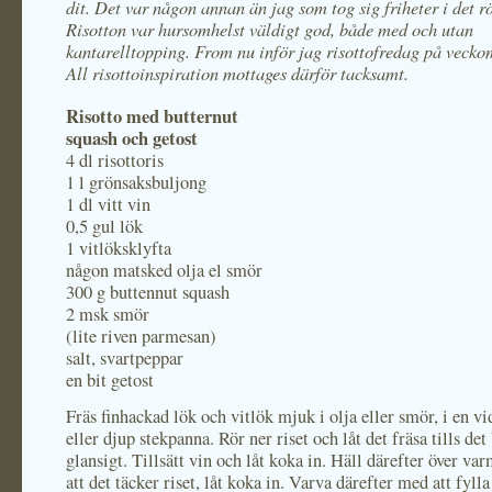
dit. Det var någon annan än jag som tog sig friheter i det r
Risotton var hursomhelst väldigt god, både med och utan
kantarelltopping. From nu inför jag risottofredag på vecko
All risottoinspiration mottages därför tacksamt.
Risotto med butternut
squash och getost
4 dl risottoris
1 l grönsaksbuljong
1 dl vitt vin
0,5 gul lök
1 vitlöksklyfta
någon matsked olja el smör
300 g buttennut squash
2 msk smör
(lite riven parmesan)
salt, svartpeppar
en bit getost
Fräs finhackad lök och vitlök mjuk i olja eller smör, i en vi
eller djup stekpanna. Rör ner riset och låt det fräsa tills det 
glansigt. Tillsätt vin och låt koka in. Häll därefter över va
att det täcker riset, låt koka in. Varva därefter med att fyl