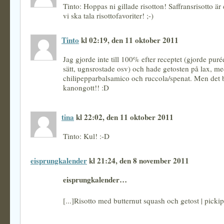
Tinto: Hoppas ni gillade risotton! Saffransrisotto ä
vi ska tala risottofavoriter! ;-)
Tinto
kl 02:19, den 11 oktober 2011
Jag gjorde inte till 100% efter receptet (gjorde pur
sätt, ugnsrostade osv) och hade getosten på lax, m
chilipepparbalsamico och ruccola/spenat. Men det 
kanongott!! :D
tina
kl 22:02, den 11 oktober 2011
Tinto: Kul! :-D
eisprungkalender
kl 21:24, den 8 november 2011
eisprungkalender…
[...]Risotto med butternut squash och getost | pickip