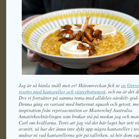
Jag är så himla snäll mot er! Häromveckan fick ni
en förtr
risotto med kantareller och västerbottenost
, och nu är det d
Dvs vi fortsätter på samma tema med alldeles-särskilt-god-
Denna gång en variant med butternut squash och getost, m
inspiration från reprisavsnitten av Masterchef Australia.
Amatörkocktävlingen som brukar stå på medan jag och mat
Carl om kvällarna. Trots att jag vid det här laget har sett 
avsnitt, så har det ännu inte dykt upp några kantareller i te
undrar ni vad kantarellerna gör på tallriken, så hör dom ege