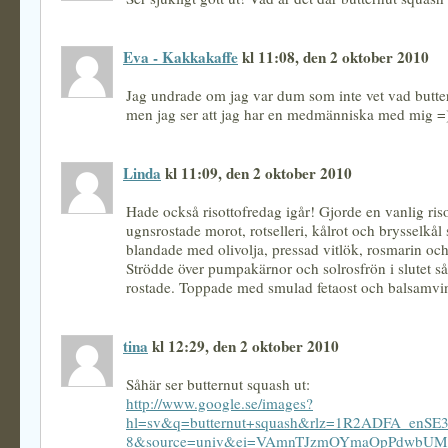
Eva - Kakkakaffe
kl 11:08, den 2 oktober 2010
Jag undrade om jag var dum som inte vet vad butter
men jag ser att jag har en medmänniska med mig =
Linda
kl 11:09, den 2 oktober 2010
Hade också risottofredag igår! Gjorde en vanlig ris
ugnsrostade morot, rotselleri, kålrot och brysselkål
blandade med olivolja, pressad vitlök, rosmarin och
Strödde över pumpakärnor och solrosfrön i slutet så 
rostade. Toppade med smulad fetaost och balsamvin
tina
kl 12:29, den 2 oktober 2010
Såhär ser butternut squash ut:
http://www.google.se/images?
hl=sv&q=butternut+squash&rlz=1R2ADFA_enS
8&source=univ&ei=VAmnTJzmOYmaOpPdwbUM&s