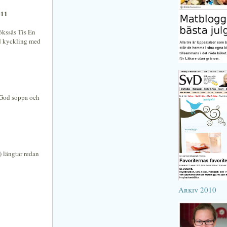
011
lökssås Tis En
d kyckling med
e. God soppa och
) längtar redan
Arkiv 2010