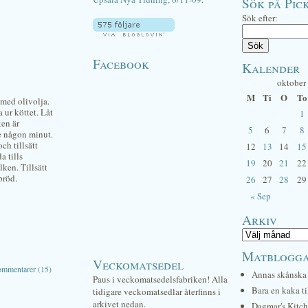
Sök på Pick
Sök efter:
Facebook
Kalender
oktober
M
Ti
O
To
med olivolja.
 ur köttet. Låt
1
en är
5
6
7
8
re någon minut.
ch tillsätt
12
13
14
15
a tills
19
20
21
22
ken. Tillsätt
bröd.
26
27
28
29
« Sep
Arkiv
Matblogg
Veckomatsedel
mmentarer (15)
Annas skånska 
Paus i veckomatsedelsfabriken! Alla
Bara en kaka ti
tidigare veckomatsedlar återfinns i
arkivet nedan.
Dagmar's Kitc