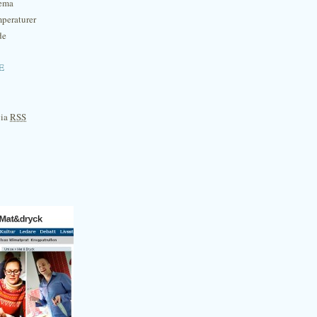
hema
mperaturer
de
e
via
RSS