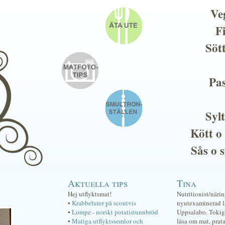
Ve
F
Söt
Pas
Sylt
Kött o
Sås o 
Aktuella tips
Tina
Hej utflyktsmat!
Nutritionist/näri
•
Krabbelurer på scoutvis
nyutexaminerad lä
•
Lompe - norskt potatistunnbröd
Uppsalabo. Tokig 
•
Matiga utflyktssemlor och
läsa om mat, prat