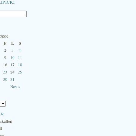
ipicki
 2009
F
L
S
2
3
4
9
10
11
16
17
18
23
24
25
30
31
Nov »
ar
skafferi
ll
hen