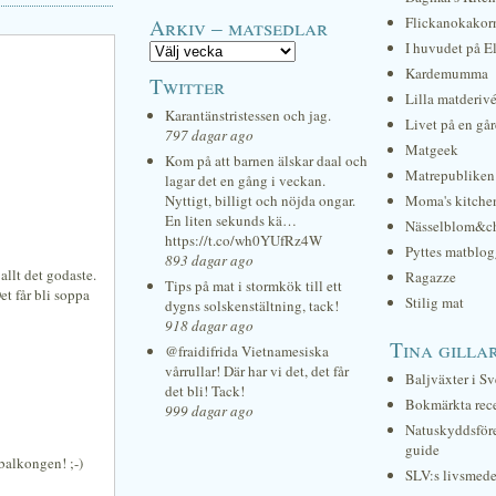
Arkiv – matsedlar
Flickanokakor
I huvudet på E
Kardemumma
Twitter
Lilla matderiv
Karantänstristessen och jag.
Livet på en gå
797 dagar ago
Matgeek
Kom på att barnen älskar daal och
Matrepubliken
lagar det en gång i veckan.
Nyttigt, billigt och nöjda ongar.
Moma's kitche
En liten sekunds kä…
Nässelblom&c
https://t.co/wh0YUfRz4W
Pyttes matblog
893 dagar ago
allt det godaste.
Ragazze
Tips på mat i stormkök till ett
et får bli soppa
Stilig mat
dygns solskenstältning, tack!
918 dagar ago
Tina gilla
@fraidifrida Vietnamesiska
vårrullar! Där har vi det, det får
Baljväxter i Sv
det bli! Tack!
Bokmärkta rec
999 dagar ago
Natuskyddsför
guide
balkongen! ;-)
SLV:s livsmede