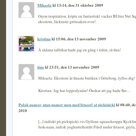
Mikaela
kl 13:14, den 31 oktober 2009
Grym inspiration, köpte en fantastiskt vacker BUtter Nut Sq
ekostore, läckraste grönsaken ever!
kristina
kl 15:06, den 13 november 2009
Å sådana tallrikar hade jag en gång i tiden, så fina!
tina
kl 23:51, den 13 november 2009
Mikaela: Ekostore är finaste butiken i Göteborg, lyllos dig!
Kristina: Jag har loppisfyndat! Önskar att jag hade fler…
Palak paneer, utan paneer men med fetaost! at pickipicki
kl 08:40, de
2010
[...] indiskt på pickipicki-vis Gyllene squaschsoppa Kyckli
fusk-naan, indisk yoghurtefterrätt Filed under fetaost, gryta, i