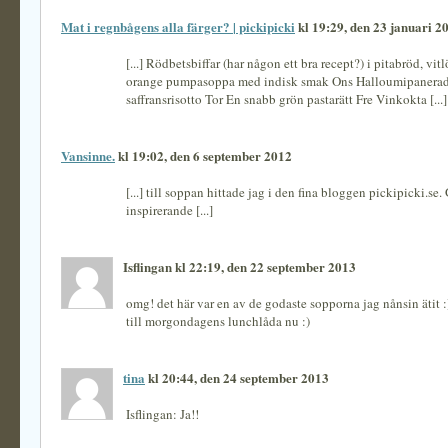
Mat i regnbågens alla färger? | pickipicki
kl 19:29, den 23 januari 2
[...] Rödbetsbiffar (har någon ett bra recept?) i pitabröd, vit
orange pumpasoppa med indisk smak Ons Halloumipanera
saffransrisotto Tor En snabb grön pastarätt Fre Vinkokta [...]
Vansinne.
kl 19:02, den 6 september 2012
[...] till soppan hittade jag i den fina bloggen pickipicki.s
inspirerande [...]
Isflingan kl 22:19, den 22 september 2013
omg! det här var en av de godaste sopporna jag nånsin ätit :
till morgondagens lunchlåda nu :)
tina
kl 20:44, den 24 september 2013
Isflingan: Ja!!