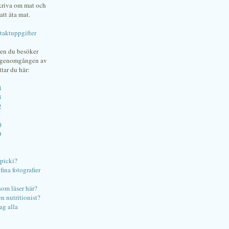
skriva om mat och
att äta mat.
taktuppgifter
gen du besöker
bgenomgången av
ttar du här:
4
3
2
1
0
9
ipicki?
ina fotografier
som läser här?
en nutritionist?
ag alla