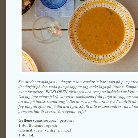
Ser att det är många nu i dagarna som ramlar in här i jakt på pumparec
det därför på den goda pumpasoppan jag tänkt laga på lördag. Soppan
mina favoriter i PICKI OPEN-tävlingen och receptet inskickat av Veron
Om jag inte minns fel så var ett av omdömena från juryn att soppan sm
att äta på indisk restaurang”. Det är med andra ord ingen överdrift när
jag längtat efter att få äta den igen. Så till alla er som undrar vad ni s
pumpan, här är svaret. Varsågoda vetja!
Gyllene squashsoppa,
4 personer
1 stor Butternut squash
(alternativt en ”vanlig” pumpa)
1 stor lök