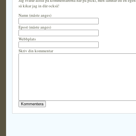
Jag svarar alltid på kommentarerna här på picki, men lämnar du en ege
så kikar jag in där också!
Namn (måste anges)
Epost (måste anges)
Webbplats
Skriv din kommentar