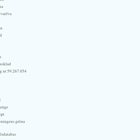
na
lvaelva
én
rd
n
hoklad
g nr 59.267.054
r
erige
ept
eningens gröna
lsdatabas