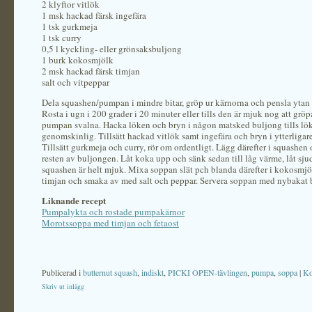
2 klyftor vitlök
1 msk hackad färsk ingefära
1 tsk gurkmeja
1 tsk curry
0,5 l kyckling- eller grönsaksbuljong
1 burk kokosmjölk
2 msk hackad färsk timjan
salt och vitpeppar
Dela squashen/pumpan i mindre bitar, gröp ur kärnorna och pensla ytan 
Rosta i ugn i 200 grader i 20 minuter eller tills den är mjuk nog att gröpa
pumpan svalna. Hacka löken och bryn i någon matsked buljong tills lök
genomskinlig. Tillsätt hackad vitlök samt ingefära och bryn i ytterliga
Tillsätt gurkmeja och curry, rör om ordentligt. Lägg därefter i squashen o
resten av buljongen. Låt koka upp och sänk sedan till låg värme, låt sjud
squashen är helt mjuk. Mixa soppan slät pch blanda därefter i kokosmjöl
timjan och smaka av med salt och peppar. Servera soppan med nybakat 
Liknande recept
Pumpalykta och rostade pumpakärnor
Morotssoppa med timjan och fetaost
Publicerad i
butternut squash
,
indiskt
,
PICKI OPEN-tävlingen
,
pumpa
,
soppa
|
Ko
Skriv ut inlägg