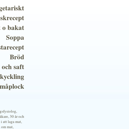
getariskt
iskrecept
t o bakat
Soppa
tarecept
Bröd
 och saft
 kyckling
småplock
ngsfysiolog,
kare, 30 år och
i att laga mat,
a om mat,