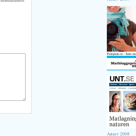
n hemsideadress
Pickipicki.se - Årets m
Arkiv 2008