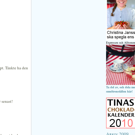
Expressen och Alltomm
ept. Tänkte ha den
Ta del av, och dela m
smultronställen här!
 senast!
Arkiv 2009