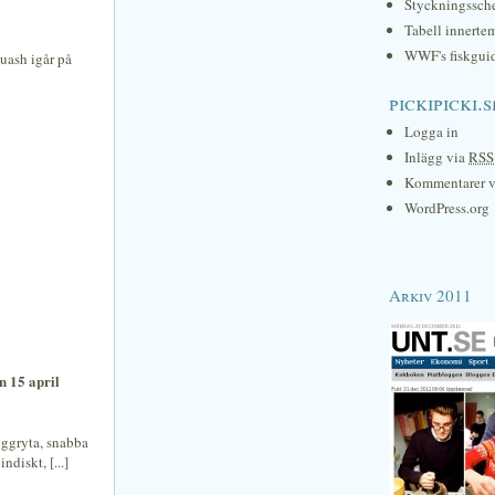
Styckningssc
Tabell innerte
WWF's fiskgui
uash igår på
pickipicki.s
Logga in
Inlägg via
RSS
Kommentarer 
WordPress.org
Arkiv 2011
n 15 april
nggryta, snabba
ndiskt, [...]