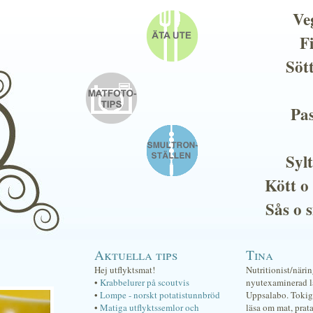
Ve
F
Söt
Pas
Sylt
Kött o
Sås o 
Aktuella tips
Tina
Hej utflyktsmat!
Nutritionist/näri
•
Krabbelurer på scoutvis
nyutexaminerad lä
•
Lompe - norskt potatistunnbröd
Uppsalabo. Tokig 
•
Matiga utflyktssemlor och
läsa om mat, prat