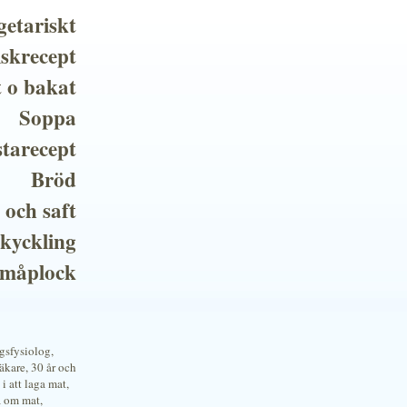
getariskt
iskrecept
t o bakat
Soppa
tarecept
Bröd
 och saft
 kyckling
småplock
ngsfysiolog,
kare, 30 år och
i att laga mat,
a om mat,