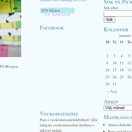
Sök på Pick
Sök efter:
Facebook
Kalender
januari
M
Ti
O
To
2
3
4
5
9
10
11
12
i P4 Morgon.
16
17
18
19
23
24
25
26
30
31
« Aug
Arkiv
Veckomatsedel
Matblogg
Paus i veckomatsedelsfabriken! Alla
Annas skånska 
tidigare veckomatsedlar återfinns i
arkivet nedan.
Bara en kaka ti