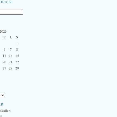
ipicki
 2023
F
L
S
1
6
7
8
13
14
15
20
21
22
27
28
29
ar
skafferi
ll