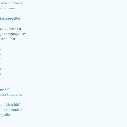
skriva om mat och
att äta mat.
taktuppgifter
gen du besöker
bgenomgången av
ttar du här:
4
3
2
1
0
9
ipicki?
ina fotografier
som läser här?
en nutritionist?
ag alla