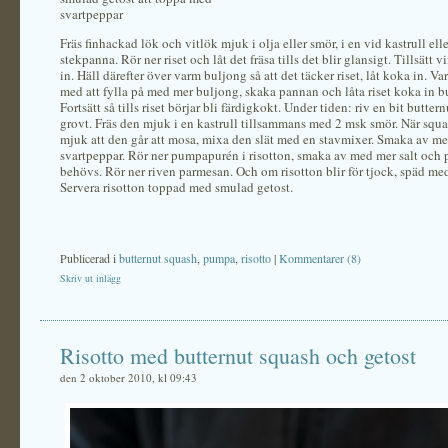
svartpeppar
Fräs finhackad lök och vitlök mjuk i olja eller smör, i en vid kastrull ell
stekpanna. Rör ner riset och låt det fräsa tills det blir glansigt. Tillsätt 
in. Häll därefter över varm buljong så att det täcker riset, låt koka in. Va
med att fylla på med mer buljong, skaka pannan och låta riset koka in b
Fortsätt så tills riset börjar bli färdigkokt. Under tiden: riv en bit butter
grovt. Fräs den mjuk i en kastrull tillsammans med 2 msk smör. När squa
mjuk att den går att mosa, mixa den slät med en stavmixer. Smaka av me
svartpeppar. Rör ner pumpapurén i risotton, smaka av med mer salt och 
behövs. Rör ner riven parmesan. Och om risotton blir för tjock, späd me
Servera risotton toppad med smulad getost.
Publicerad i
butternut squash
,
pumpa
,
risotto
|
Kommentarer (8)
Skriv ut inlägg
Risotto med butternut squash och getost
den 2 oktober 2010, kl 09:43