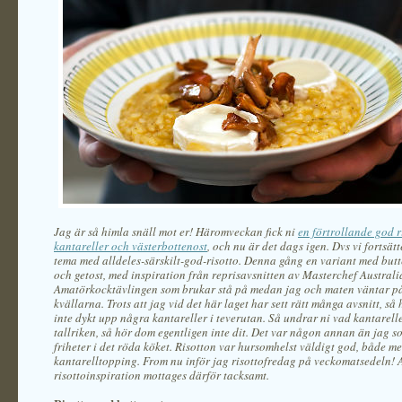
Jag är så himla snäll mot er! Häromveckan fick ni
en förtrollande god r
kantareller och västerbottenost
, och nu är det dags igen. Dvs vi fortsä
tema med alldeles-särskilt-god-risotto. Denna gång en variant med but
och getost, med inspiration från reprisavsnitten av Masterchef Australi
Amatörkocktävlingen som brukar stå på medan jag och maten väntar p
kvällarna. Trots att jag vid det här laget har sett rätt många avsnitt, så
inte dykt upp några kantareller i teverutan. Så undrar ni vad kantarell
tallriken, så hör dom egentligen inte dit. Det var någon annan än jag s
friheter i det röda köket. Risotton var hursomhelst väldigt god, både m
kantarelltopping. From nu inför jag risottofredag på veckomatsedeln! A
risottoinspiration mottages därför tacksamt.