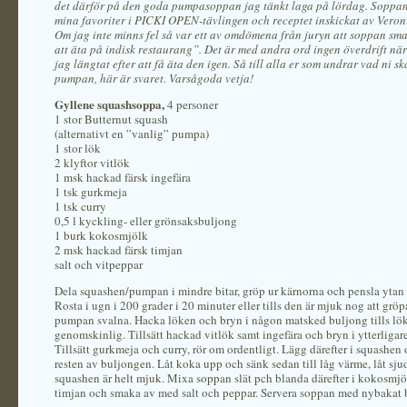
det därför på den goda pumpasoppan jag tänkt laga på lördag. Soppan
mina favoriter i PICKI OPEN-tävlingen och receptet inskickat av Veron
Om jag inte minns fel så var ett av omdömena från juryn att soppan sm
att äta på indisk restaurang”. Det är med andra ord ingen överdrift när
jag längtat efter att få äta den igen. Så till alla er som undrar vad ni s
pumpan, här är svaret. Varsågoda vetja!
Gyllene squashsoppa,
4 personer
1 stor Butternut squash
(alternativt en ”vanlig” pumpa)
1 stor lök
2 klyftor vitlök
1 msk hackad färsk ingefära
1 tsk gurkmeja
1 tsk curry
0,5 l kyckling- eller grönsaksbuljong
1 burk kokosmjölk
2 msk hackad färsk timjan
salt och vitpeppar
Dela squashen/pumpan i mindre bitar, gröp ur kärnorna och pensla ytan 
Rosta i ugn i 200 grader i 20 minuter eller tills den är mjuk nog att gröpa
pumpan svalna. Hacka löken och bryn i någon matsked buljong tills lök
genomskinlig. Tillsätt hackad vitlök samt ingefära och bryn i ytterliga
Tillsätt gurkmeja och curry, rör om ordentligt. Lägg därefter i squashen o
resten av buljongen. Låt koka upp och sänk sedan till låg värme, låt sjud
squashen är helt mjuk. Mixa soppan slät pch blanda därefter i kokosmjöl
timjan och smaka av med salt och peppar. Servera soppan med nybakat 