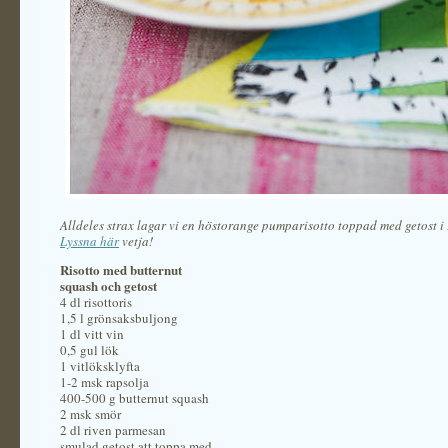
Alldeles strax lagar vi en höstorange pumparisotto toppad med getost 
Lyssna här
vetja!
Risotto med butternut
squash och getost
4 dl risottoris
1,5 l grönsaksbuljong
1 dl vitt vin
0,5 gul lök
1 vitlöksklyfta
1-2 msk rapsolja
400-500 g butternut squash
2 msk smör
2 dl riven parmesan
smulad getost att toppa med