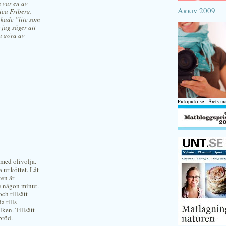
 var en av
Arkiv 2009
ica Friberg.
akade ”lite som
 jag säger att
ka göra av
Pickipicki.se - Årets m
med olivolja.
 ur köttet. Låt
en är
re någon minut.
ch tillsätt
a tills
ken. Tillsätt
bröd.