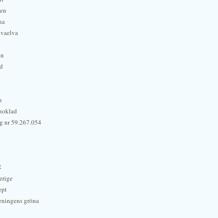
hen
na
lvaelva
én
rd
n
hoklad
g nr 59.267.054
r
erige
ept
eningens gröna