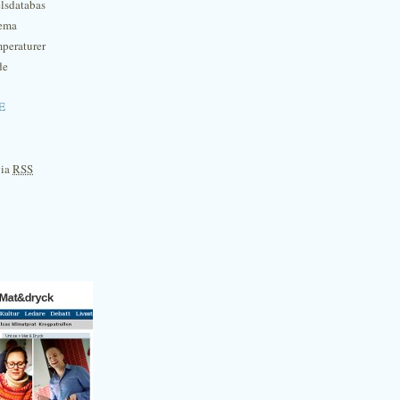
lsdatabas
hema
mperaturer
de
e
via
RSS