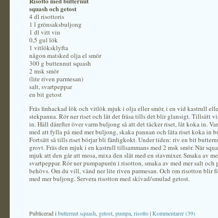
Risotto med butternut
squash och getost
4 dl risottoris
1 l grönsaksbuljong
1 dl vitt vin
0,5 gul lök
1 vitlöksklyfta
någon matsked olja el smör
300 g buttennut squash
2 msk smör
(lite riven parmesan)
salt, svartpeppar
en bit getost
Fräs finhackad lök och vitlök mjuk i olja eller smör, i en vid kastrull ell
stekpanna. Rör ner riset och låt det fräsa tills det blir glansigt. Tillsätt 
in. Häll därefter över varm buljong så att det täcker riset, låt koka in. Va
med att fylla på med mer buljong, skaka pannan och låta riset koka in b
Fortsätt så tills riset börjar bli färdigkokt. Under tiden: riv en bit butter
grovt. Fräs den mjuk i en kastrull tillsammans med 2 msk smör. När squa
mjuk att den går att mosa, mixa den slät med en stavmixer. Smaka av me
svartpeppar. Rör ner pumpapurén i risotton, smaka av med mer salt och 
behövs. Om du vill, vänd ner lite riven parmesan. Och om risotton blir fö
med mer buljong. Servera risotton med skivad/smulad getost.
Publicerad i
butternut squash
,
getost
,
pumpa
,
risotto
|
Kommentarer (39)