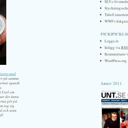
SLV:s livsmede
Styckningssc
Tabell innerte
WWF's fiskgui
pickipicki.s
Logga in
Inlägg via
RSS
Kommentarer 
WordPress.org
isotto med
tter på samma
ternut squash
Arkiv 2011
a.
å Carl om
 har det ännu
erna gör på
om tog sig
ed och utan
ll