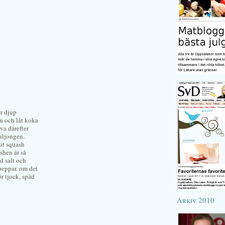
er djup
vin och låt koka
rva därefter
uljongen.
nut squash
shen är så
d salt och
peppar. om det
r tjock, späd
Arkiv 2010