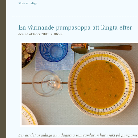
Skriv ut inlägg
En värmande pumpasoppa att längta efter
den 28 oktober 2009, kl 08:22
Ser att det är många nu i dagarna som ramlar in här i jakt på pumparec