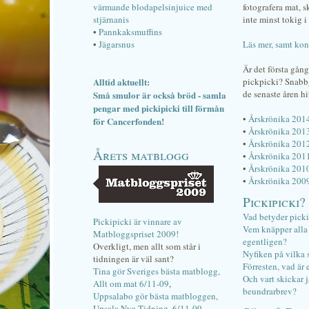
värmande blodapelsinjuice med
fotografera mat, 
stjärnanis
inte minst tokig i 
•
Pannkaksmuffins
•
Jägarsnus
Läs mer, samt kon
Är det första gån
Alltid aktuellt:
pickpicki? Snab
de senaste åren hi
Små smulor är också bröd - samla
pengar med pickipicki till förmån
•
Årskrönika 201
för Cancerfonden!
•
Årskrönika 201
•
Årskrönika 201
Årets matblogg
•
Årskrönika 201
•
Årskrönika 201
•
Årskrönika 200
Pickipicki?
Vad betyder pick
Pickipicki är vinnare av
Vem knäpper alla f
Matbloggspriset 2009!
egentligen?
Overkligt, men allt som står i
Nyfiken på vilka 
tidningen är väl sant?
Förresten, vad är 
Tina gör Sveriges bästa matblogg,
Och vart skickar j
Allt om mat 6/11-09
,
beundrarbrev?
Uppsalabo gör bästa matbloggen,
Upsala Nya Tidning, 6/11-09
.