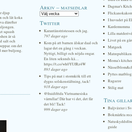
Arkiv – matsedlar
Dagmar's Kitc
er djup
Flickanokakor
vin och låt koka
I huvudet på E
Twitter
rva därefter
Kardemumma
uljongen.
Karantänstristessen och jag.
nut squash
Lilla matderiv
797 dagar ago
shen är så
Livet på en gå
d salt och
Kom på att barnen älskar daal och
peppar. om det
Matgeek
lagar det en gång i veckan.
d mer buljong.
Nyttigt, billigt och nöjda ongar.
Matrepubliken
En liten sekunds kä…
Moma's kitche
https://t.co/wh0YUfRz4W
Nässelblom&c
893 dagar ago
Pyttes matblog
Tips på mat i stormkök till ett
Ragazze
dygns solskenstältning, tack!
918 dagar ago
Stilig mat
@fraidifrida Vietnamesiska
vårrullar! Där har vi det, det får
Tina gilla
det bli! Tack!
Baljväxter i Sv
999 dagar ago
Bokmärkta rec
Natuskyddsför
guide