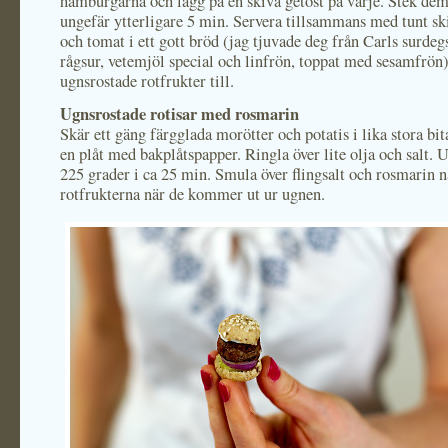
hamburgarna och lägg på en skiva getost på varje. Stek dem
ungefär ytterligare 5 min. Servera tillsammans med tunt sk
och tomat i ett gott bröd (jag tjuvade deg från Carls surde
rågsur, vetemjöl special och linfrön, toppat med sesamfrön
ugnsrostade rotfrukter till.
Ugnsrostade rotisar med rosmarin
Skär ett gäng färgglada morötter och potatis i lika stora bit
en plåt med bakplåtspapper. Ringla över lite olja och salt. 
225 grader i ca 25 min. Smula över flingsalt och rosmarin n
rotfrukterna när de kommer ut ur ugnen.