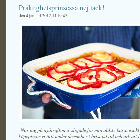
Präktighetsprinsessa nej tack!
den 4 januari 2012, kl 19:47
När jag på nyårsafton avslöjade för min äldste kusin exak
köpepizzor vi ätit under december i brist på tid och ork att 