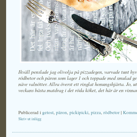
Ikväll penslade jag olivolja på pizzadegen, varvade tunt hy
rödbetor och päron som lager 1 och toppade med smulad ge
näve valnötter. Allra överst ett ringlat honungshjärta. Jo, 
veckans bästa matdrag i det röda köket, det här är en vinna
Publicerad i
getost
,
päron
,
pickipicki
,
pizza
,
rödbetor
|
Kommen
Skriv ut inlägg