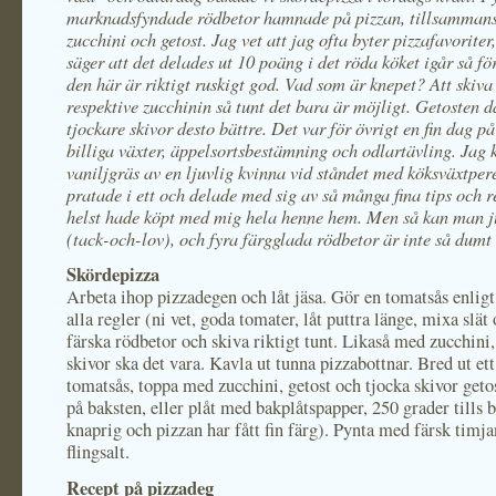
marknadsfyndade rödbetor hamnade på pizzan, tillsamman
zucchini och getost. Jag vet att jag ofta byter pizzafavorite
säger att det delades ut 10 poäng i det röda köket igår så för
den här är riktigt ruskigt god. Vad som är knepet? Att skiv
respektive zucchinin så tunt det bara är möjligt. Getosten d
tjockare skivor desto bättre. Det var för övrigt en fin dag p
billiga växter, äppelsortsbestämning och odlartävling. Jag 
vaniljgräs av en ljuvlig kvinna vid ståndet med köksväxtpe
pratade i ett och delade med sig av så många fina tips och r
helst hade köpt med mig hela henne hem. Men så kan man j
(tack-och-lov), och fyra färgglada rödbetor är inte så dumt 
Skördepizza
Arbeta ihop pizzadegen och låt jäsa. Gör en tomatsås enligt
alla regler (ni vet, goda tomater, låt puttra länge, mixa slät
färska rödbetor och skiva riktigt tunt. Likaså med zucchini
skivor ska det vara. Kavla ut tunna pizzabottnar. Bred ut ett
tomatsås, toppa med zucchini, getost och tjocka skivor geto
på baksten, eller plåt med bakplåtspapper, 250 grader tills b
knaprig och pizzan har fått fin färg). Pynta med färsk timj
flingsalt.
Recept på pizzadeg