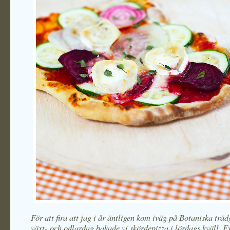
För att fira att jag i år äntligen kom iväg på Botaniska trä
växt- och odlardag bakade vi skördepizza i lördags kväll. F