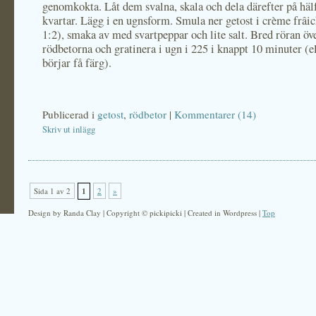
genomkokta. Låt dem svalna, skala och dela därefter på hälf
kvartar. Lägg i en ugnsform. Smula ner getost i crème frâi
1:2), smaka av med svartpeppar och lite salt. Bred röran öv
rödbetorna och gratinera i ugn i 225 i knappt 10 minuter (el
börjar få färg).
Publicerad i
getost
,
rödbetor
|
Kommentarer (14)
Skriv ut inlägg
Sida 1 av 2
1
2
»
Design by Randa Clay | Copyright © pickipicki | Created in Wordpress |
Top