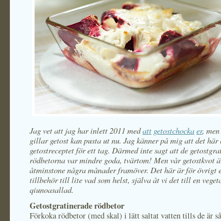
Jag vet att jag har inlett 2011 med
att
getostchocka
er
, men
gillar getost kan pusta ut nu. Jag känner på mig att det här b
getostreceptet för ett tag. Därmed inte sagt att de getostgr
rödbetorna var mindre goda, tvärtom! Men vår getostkvot är
åtminstone några månader framöver. Det här är för övrigt e
tillbehör till lite vad som helst, själva åt vi det till en veget
qiunoasallad.
Getostgratinerade rödbetor
Förkoka rödbetor (med skal) i lätt saltat vatten tills de är s