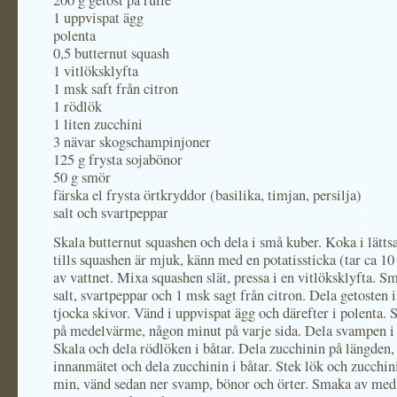
200 g getost på rulle
1 uppvispat ägg
polenta
0,5 butternut squash
1 vitlöksklyfta
1 msk saft från citron
1 rödlök
1 liten zucchini
3 nävar skogschampinjoner
125 g frysta sojabönor
50 g smör
färska el frysta örtkryddor (basilika, timjan, persilja)
salt och svartpeppar
Skala butternut squashen och dela i små kuber. Koka i lättsa
tills squashen är mjuk, känn med en potatissticka (tar ca 10
av vattnet. Mixa squashen slät, pressa i en vitlöksklyfta. 
salt, svartpeppar och 1 msk sagt från citron. Dela getosten 
tjocka skivor. Vänd i uppvispat ägg och därefter i polenta. 
på medelvärme, någon minut på varje sida. Dela svampen i 
Skala och dela rödlöken i båtar. Dela zucchinin på längden,
innanmätet och dela zucchinin i båtar. Stek lök och zucchini
min, vänd sedan ner svamp, bönor och örter. Smaka av med 