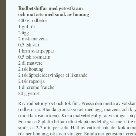
Rödbetsbiffar med getostkräm
och matvete med smak av honung
400 g rödbetor
1 gul lök
2 ägg
2 msk maizena
0,5 tsk salt
1 krm svartpeppar
0,5 tsk rosmarin
2 dl matvete
2 tsk honung
2 tsk äppelcidervinäger el liknande
2 tsk rapsolja
1 dl creme fraiche
80 g getost
Riv rödbetor grovt och lök fint. Pressa den mesta av vätska
rödbetorna. Blanda grönsaksrivet med ägg, maizena och kr
(mortla rosmarinen). Koka matvetet enligt anvisningar på p
Forma ca 8 platta biffar och stek på medelhög värme i lite r
smör, ca 2-3 min per sida. Häll av vattnet från det kokta ma
rör ner honung, olja och vinäger. Smula ner getosten i crem