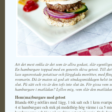
Att det mest enkla är det som är allra godast, slår egentligen
En hamburgare toppad med en generös skiva getost. Till det 
lass ugnsrostade potatisar och färgglada morötter, med flin
rosmarin. Då är maten så god att söndagsmiddagen helst in
slut. På sätt och vis är den iofs inte slut än. För gissa vem 
hamburgare i matlådan? Lyllos mig, vem slår den matlåda
Hem(ma)burgare med getost
Blanda 400 g nötfärs med 1ägg, 1 tsk salt och 1 krm svart
4 st hamburgare och stek på medelhög-hög värme i ca 5 mi