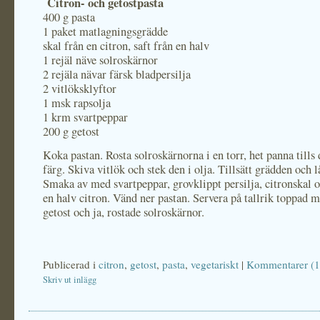
Citron- och getostpasta
400 g pasta
1 paket matlagningsgrädde
skal från en citron, saft från en halv
1 rejäl näve solroskärnor
2 rejäla nävar färsk bladpersilja
2 vitlöksklyftor
1 msk rapsolja
1 krm svartpeppar
200 g getost
Koka pastan. Rosta solroskärnorna i en torr, het panna tills 
färg. Skiva vitlök och stek den i olja. Tillsätt grädden och 
Smaka av med svartpeppar, grovklippt persilja, citronskal o
en halv citron. Vänd ner pastan. Servera på tallrik toppad
getost och ja, rostade solroskärnor.
Publicerad i
citron
,
getost
,
pasta
,
vegetariskt
|
Kommentarer (1
Skriv ut inlägg