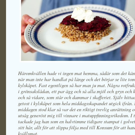
Häromkvällen hade vi ingen mat hemma, sådär som det kän
när man inte har handlat på länge och det börjar se lite tom
kylskåpet. Fast egentligen så har man ju mat. Några rotfrukt
i grönsakslådan, ett par ägg och så alla mjöl och gryn och 
och så vidare, som står och dammar i skafferiet. Själv hittad
getost i kylskåpet som hela middagsskapandet utgick ifrån.
middagen stod klar så var det en riktigt trevlig anrättning 
utsåg generöst mig till vinnare i matuppfinningsrikedom. I 
tackade jag han som en halvtimme tidigare stampat i golvet 
sitt hår, allt för att slippa följa med till Konsum för att ha
kvällsmat.