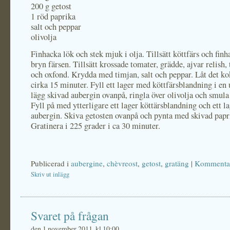
200 g getost
1 röd paprika
salt och peppar
olivolja
Finhacka lök och stek mjuk i olja. Tillsätt köttfärs och finh
bryn färsen. Tillsätt krossade tomater, grädde, ajvar relish
och oxfond. Krydda med timjan, salt och peppar. Låt det ko
cirka 15 minuter. Fyll ett lager med köttfärsblandning i en
lägg skivad aubergin ovanpå, ringla över olivolja och smula 
Fyll på med ytterligare ett lager köttärsblandning och ett l
aubergin. Skiva getosten ovanpå och pynta med skivad papr
Gratinera i 225 grader i ca 30 minuter.
Publicerad i
aubergine
,
chèvreost
,
getost
,
gratäng
|
Kommentar
Skriv ut inlägg
Svaret på frågan
den 1 november 2011, kl 10:00