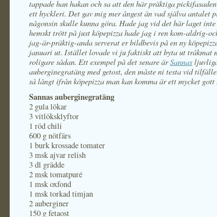
tappade han hakan och sa att den här präktiga pickifasade
ett hyckleri. Det gav mig mer ångest än vad själva antalet p
någonsin skulle kunna göra. Hade jag vid det här laget inte 
hemskt trött på just köpepizza hade jag i ren kom-aldrig-oc
jag-är-präktig-anda serverat er bildbevis på en ny köpepizz
januari ut. Istället lovade vi ju faktiskt att byta ut tråkmat
roligare sådan. Ett exempel på det senare är
Sannas
ljuvlig
auberginegratäng med getost, den måste ni testa vid tilfälle
så långt ifrån köpepizza man kan komma är ett mycket gott 
Sannas auberginegratäng
2 gula lökar
3 vitlöksklyftor
1 röd chili
600 g nötfärs
1 burk krossade tomater
3 msk ajvar relish
3 dl grädde
2 msk tomatpuré
1 msk oxfond
1 msk torkad timjan
2 auberginer
150 g fetaost