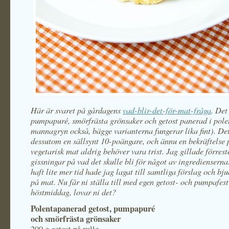
Här är svaret på gårdagens
vad-blir-det-för-mat-fråga
. Det
pumpapuré, smörfrästa grönsaker och getost panerad i pole
mannagryn också, bägge varianterna fungerar lika fint). Det
dessutom en sällsynt 10-poängare, och ännu en bekräftelse 
vegetarisk mat aldrig behöver vara trist. Jag gillade förrest
gissningar på vad det skulle bli för något av ingrediensern
haft lite mer tid hade jag lagat till samtliga förslag och bju
på mat. Nu får ni ställa till med egen getost- och pumpafest 
höstmiddag, lovar ni det?
Polentapanerad getost, pumpapuré
och smörfrästa grönsaker