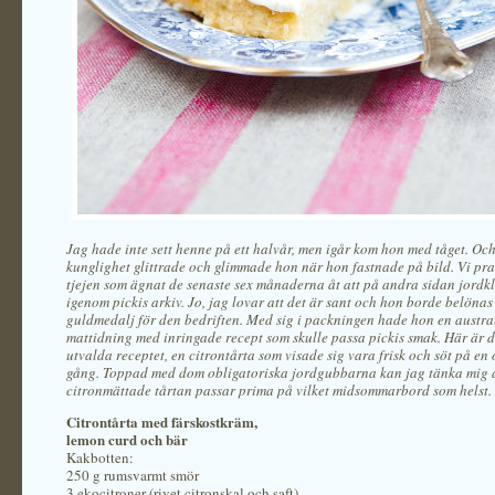
Jag hade inte sett henne på ett halvår, men igår kom hon med tåget. Och
kunglighet glittrade och glimmade hon när hon fastnade på bild. Vi pra
tjejen som ägnat de senaste sex månaderna åt att på andra sidan jordkl
igenom pickis arkiv. Jo, jag lovar att det är sant och hon borde belöna
guldmedalj för den bedriften. Med sig i packningen hade hon en austra
mattidning med inringade recept som skulle passa pickis smak. Här är d
utvalda receptet, en citrontårta som visade sig vara frisk och söt på e
gång. Toppad med dom obligatoriska jordgubbarna kan jag tänka mig a
citronmättade tårtan passar prima på vilket midsommarbord som helst.
Citrontårta med färskostkräm,
lemon curd och bär
Kakbotten:
250 g rumsvarmt smör
3 ekocitroner (rivet citronskal och saft)