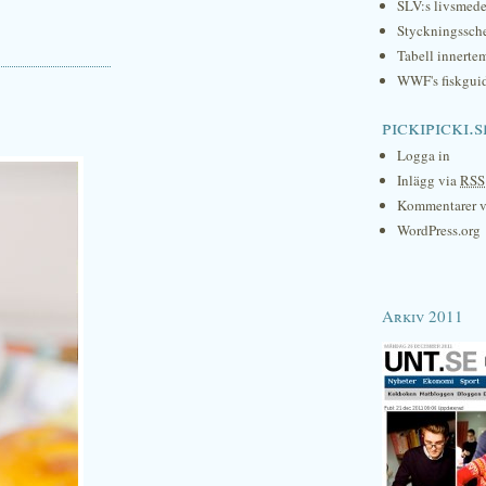
SLV:s livsmede
Styckningssc
Tabell innerte
WWF's fiskgui
pickipicki.s
Logga in
Inlägg via
RSS
Kommentarer 
WordPress.org
Arkiv 2011