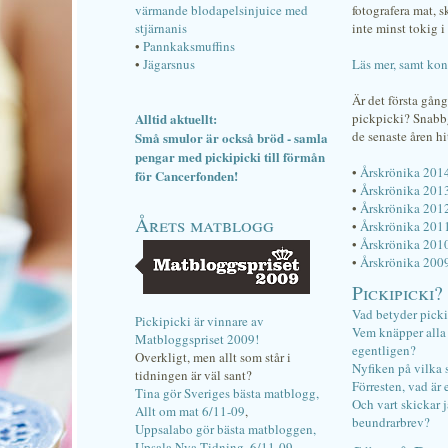
värmande blodapelsinjuice med
fotografera mat, 
stjärnanis
inte minst tokig i 
•
Pannkaksmuffins
•
Jägarsnus
Läs mer, samt kon
Är det första gån
Alltid aktuellt:
pickpicki? Snab
de senaste åren hi
Små smulor är också bröd - samla
pengar med pickipicki till förmån
•
Årskrönika 201
för Cancerfonden!
•
Årskrönika 201
•
Årskrönika 201
Årets matblogg
•
Årskrönika 201
•
Årskrönika 201
•
Årskrönika 200
Pickipicki?
Vad betyder pick
Pickipicki är vinnare av
Vem knäpper alla f
Matbloggspriset 2009!
egentligen?
Overkligt, men allt som står i
Nyfiken på vilka 
tidningen är väl sant?
Förresten, vad är 
Tina gör Sveriges bästa matblogg,
Och vart skickar j
Allt om mat 6/11-09
,
beundrarbrev?
Uppsalabo gör bästa matbloggen,
Upsala Nya Tidning, 6/11-09
.