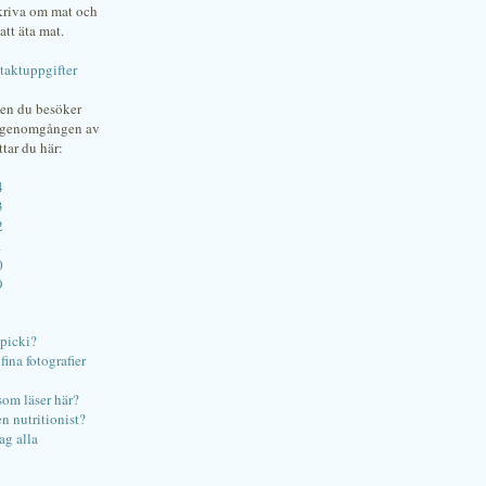
skriva om mat och
att äta mat.
taktuppgifter
gen du besöker
bgenomgången av
ttar du här:
4
3
2
1
0
9
ipicki?
ina fotografier
som läser här?
en nutritionist?
ag alla