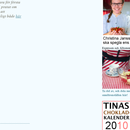
ra för första
i pratat om
 att
nligt både
här
Expressen och Alltomm
Ta del av, och dela m
smultronställen här!