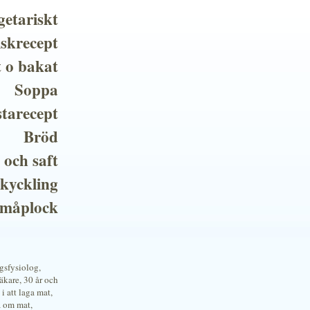
getariskt
iskrecept
t o bakat
Soppa
tarecept
Bröd
 och saft
 kyckling
småplock
ngsfysiolog,
kare, 30 år och
i att laga mat,
a om mat,