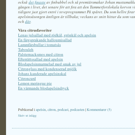
också
det finaste
av finbubbel och så premiärsmakar Johan mustamakka
gången i livet, det senare för att fira att den Tammerforslokala korven v
tidigare just gjort entré i teveprogrammet På spåret. Du som hellre firar
apelsinsäsongen äntligen är tillbaka; veckans av snitt hittar du som va
och
där
.
Våra citrusfavoriter
Lenas julsallad med rödkål, grönkål och apelsin
En färgsprakande halloumisallad
Lammfärsbullar i tomatsås
Tabouleh
Palsternacksmos med citron
Efterrättssallad med apelsin
Blodapelsinmarmelad med smak av jul
Citronglass med kondenserad mjölk
Johans kanderade apelsinskal
Citroncurd
Lemon meringue pie
En värmande blodapelsindryck
Publicerad i
apelsin
,
citron
,
podcast
,
podcasten
|
Kommentarer (5)
Skriv ut inlägg