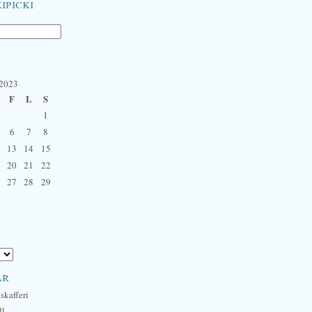
ipicki
 2023
F
L
S
1
6
7
8
13
14
15
20
21
22
27
28
29
ar
skafferi
ll