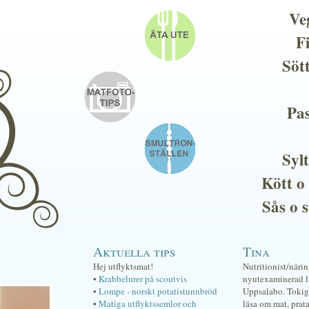
Ve
F
Söt
Pas
Sylt
Kött o
Sås o 
Aktuella tips
Tina
Hej utflyktsmat!
Nutritionist/näri
•
Krabbelurer på scoutvis
nyutexaminerad lä
•
Lompe - norskt potatistunnbröd
Uppsalabo. Tokig 
•
Matiga utflyktssemlor och
läsa om mat, prat