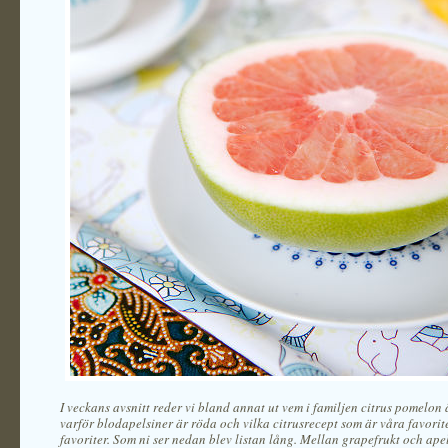
I veckans avsnitt reder vi bland annat ut vem i familjen citrus pomelon 
varför blodapelsiner är röda och vilka citrusrecept som är våra favorit
favoriter. Som ni ser nedan blev listan lång. Mellan grapefrukt och apel