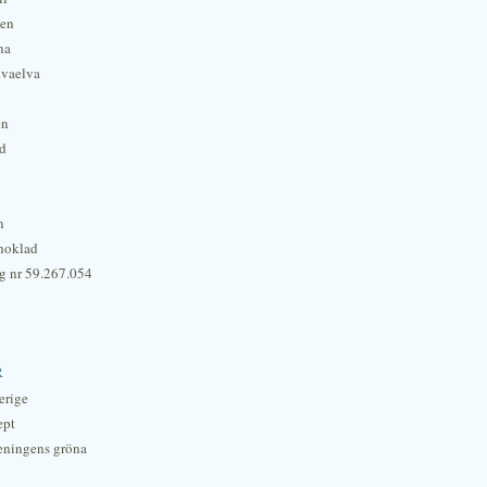
hen
na
lvaelva
én
rd
n
hoklad
g nr 59.267.054
r
erige
ept
eningens gröna