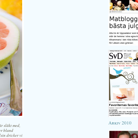
Arkiv 2010
är släkt med,
er bland
sin dricker vi