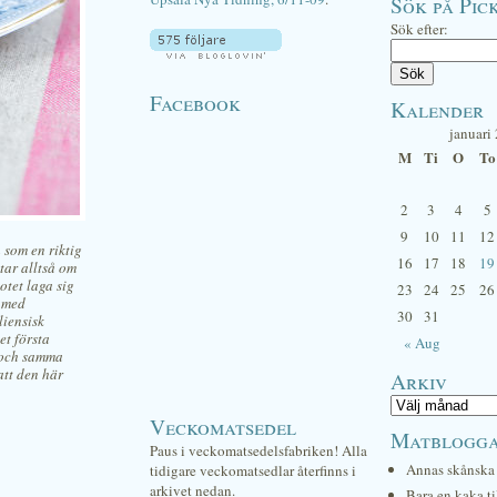
Sök på Pick
Sök efter:
Facebook
Kalender
januari
M
Ti
O
To
2
3
4
5
9
10
11
12
 som en riktig
16
17
18
19
tar alltså om
otet laga sig
23
24
25
26
s med
30
31
liensisk
et första
« Aug
n och samma
tt den här
Arkiv
Veckomatsedel
Matblogg
Paus i veckomatsedelsfabriken! Alla
Annas skånska 
tidigare veckomatsedlar återfinns i
arkivet nedan.
Bara en kaka ti