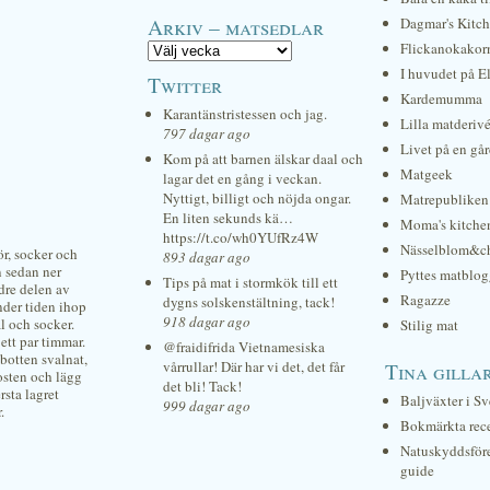
Arkiv – matsedlar
Dagmar's Kitc
Flickanokakor
I huvudet på E
Twitter
Kardemumma
Karantänstristessen och jag.
Lilla matderiv
797 dagar ago
Livet på en gå
Kom på att barnen älskar daal och
Matgeek
lagar det en gång i veckan.
Nyttigt, billigt och nöjda ongar.
Matrepubliken
En liten sekunds kä…
Moma's kitche
https://t.co/wh0YUfRz4W
Nässelblom&c
r, socker och
893 dagar ago
n sedan ner
Pyttes matblog
Tips på mat i stormkök till ett
edre delen av
Ragazze
dygns solskenstältning, tack!
nder tiden ihop
918 dagar ago
al och socker.
Stilig mat
 ett par timmar.
@fraidifrida Vietnamesiska
kbotten svalnat,
vårrullar! Där har vi det, det får
Tina gilla
kosten och lägg
det bli! Tack!
rsta lagret
Baljväxter i Sv
999 dagar ago
.
Bokmärkta rec
Natuskyddsför
guide