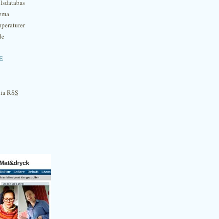
lsdatabas
hema
mperaturer
de
e
via
RSS