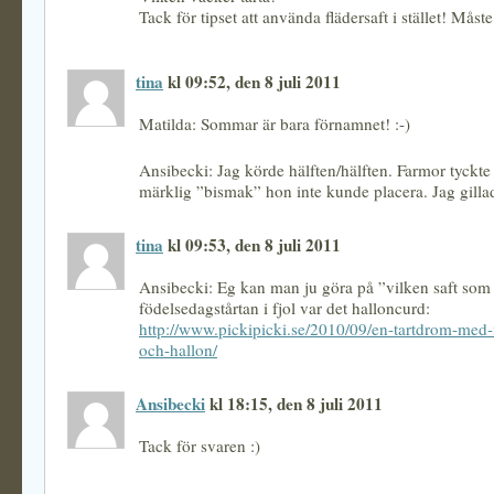
Tack för tipset att använda flädersaft i stället! Måste
tina
kl 09:52, den 8 juli 2011
Matilda: Sommar är bara förnamnet! :-)
Ansibecki: Jag körde hälften/hälften. Farmor tyckte 
märklig ”bismak” hon inte kunde placera. Jag gilla
tina
kl 09:53, den 8 juli 2011
Ansibecki: Eg kan man ju göra på ”vilken saft som 
födelsedagstårtan i fjol var det halloncurd:
http://www.pickipicki.se/2010/09/en-tartdrom-med
och-hallon/
Ansibecki
kl 18:15, den 8 juli 2011
Tack för svaren :)