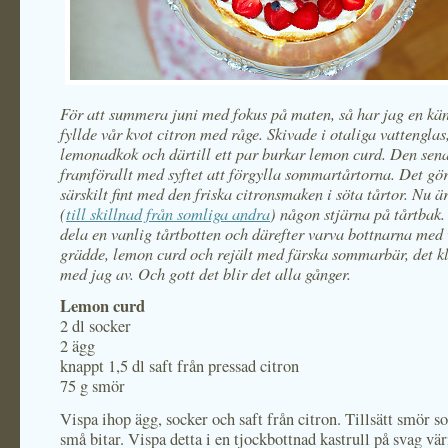
För att summera juni med fokus på maten, så har jag en käns
fyllde vår kvot citron med råge. Skivade i otaliga vattenglas, 
lemonadkok och därtill ett par burkar lemon curd. Den sen
framförallt med syftet att förgylla sommartårtorna. Det gör
särskilt fint med den friska citronsmaken i söta tårtor. Nu är
(
till skillnad från somliga andra
) någon stjärna på tårtbak.
dela en vanlig tårtbotten och därefter varva bottnarna med
grädde, lemon curd och rejält med färska sommarbär, det kl
med jag av. Och gott det blir det alla gånger.
Lemon curd
2 dl socker
2 ägg
knappt 1,5 dl saft från pressad citron
75 g smör
Vispa ihop ägg, socker och saft från citron. Tillsätt smör s
små bitar. Vispa detta i en tjockbottnad kastrull på svag v