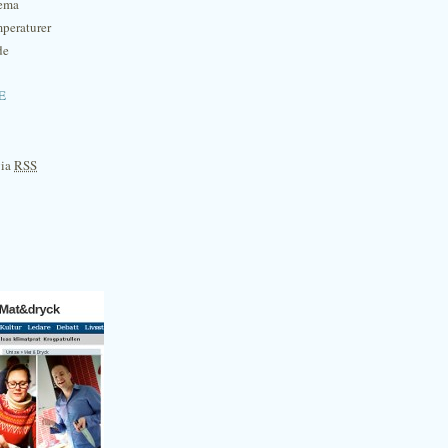
hema
mperaturer
de
e
via
RSS