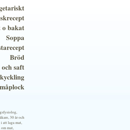
getariskt
iskrecept
t o bakat
Soppa
tarecept
Bröd
 och saft
 kyckling
småplock
ngsfysiolog,
kare, 30 år och
i att laga mat,
a om mat,