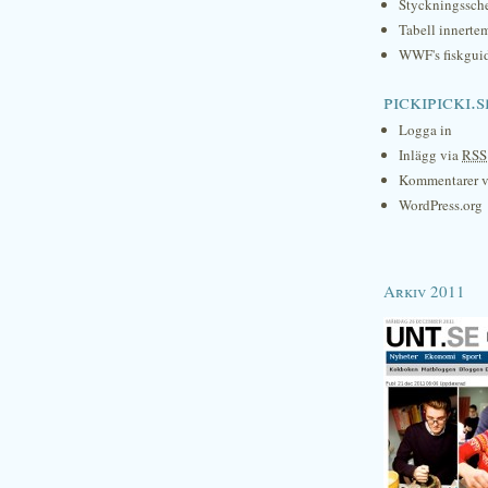
Styckningssc
Tabell innerte
WWF's fiskgui
pickipicki.s
Logga in
Inlägg via
RSS
Kommentarer 
WordPress.org
Arkiv 2011