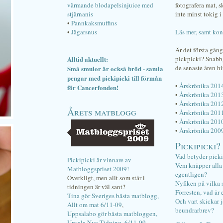
värmande blodapelsinjuice med
fotografera mat, 
stjärnanis
inte minst tokig i 
•
Pannkaksmuffins
•
Jägarsnus
Läs mer, samt kon
Är det första gån
Alltid aktuellt:
pickpicki? Snab
de senaste åren hi
Små smulor är också bröd - samla
pengar med pickipicki till förmån
•
Årskrönika 201
för Cancerfonden!
•
Årskrönika 201
•
Årskrönika 201
Årets matblogg
•
Årskrönika 201
•
Årskrönika 201
•
Årskrönika 200
Pickipicki?
Vad betyder pick
Pickipicki är vinnare av
Vem knäpper alla f
Matbloggspriset 2009!
egentligen?
Overkligt, men allt som står i
Nyfiken på vilka 
tidningen är väl sant?
Förresten, vad är 
Tina gör Sveriges bästa matblogg,
Och vart skickar j
Allt om mat 6/11-09
,
beundrarbrev?
Uppsalabo gör bästa matbloggen,
Upsala Nya Tidning, 6/11-09
.