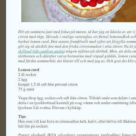
För att summera juni med fokus på maten, så har jag en känsla av att vi 
citron med råge. Skivade i otaliga vattenglas, ett flertal lemonadkok och
burkar lemon curd. Den senare framförallt med syftet att förgylla somm
gör sig så särskilt fint med den friska citronsmaken i söta tårtor. Nu är j
skillnad från somliga andra
) någon stjärna på tårtbak. Men, att dela e
tårtbotten och därefter varva bottnarna med vispad grädde, lemon curd
med färska sommarbär, det klarar till och med jag av. Och gott det blir 
Lemon curd
2 dl socker
2 ägg
knappt 1,5 dl saft från pressad citron
75 g smör
Vispa ihop ägg, socker och saft från citron. Tillsätt smör som delats i sm
detta i en tjockbottnad kastrull på svag värme och under omrörning til
tjocknar. Låt svalna. Förvara i kylskåp.
Tips
Den som vill kan byta ut citronsaften helt, halvt, eller delvis till flädersa
fall lite på sockret.
Pyntet: glasburk: IKEA, silverfatet: granntantens, jordgubbar: köpes f