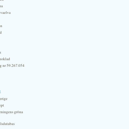
na
lvaelva
én
rd
n
hoklad
g nr 59.267.054
r
erige
ept
eningens gröna
lsdatabas