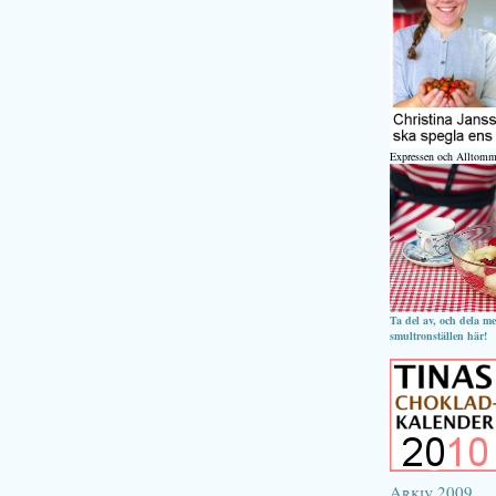
Expressen och Alltomm
Ta del av, och dela m
smultronställen här!
Arkiv 2009