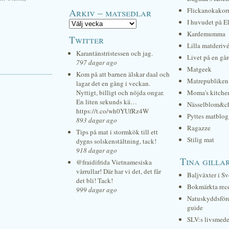
Arkiv – matsedlar
Flickanokakor
I huvudet på E
Kardemumma
Twitter
Lilla matderiv
Karantänstristessen och jag.
Livet på en gå
797 dagar ago
Matgeek
Kom på att barnen älskar daal och
Matrepubliken
lagar det en gång i veckan.
Nyttigt, billigt och nöjda ongar.
Moma's kitche
En liten sekunds kä…
Nässelblom&c
https://t.co/wh0YUfRz4W
Pyttes matblog
893 dagar ago
Ragazze
Tips på mat i stormkök till ett
Stilig mat
dygns solskenstältning, tack!
918 dagar ago
Tina gilla
@fraidifrida Vietnamesiska
vårrullar! Där har vi det, det får
Baljväxter i Sv
det bli! Tack!
Bokmärkta rec
999 dagar ago
Natuskyddsför
guide
SLV:s livsmede