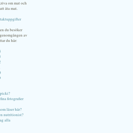
skriva om mat och
att äta mat.
taktuppgifter
gen du besöker
bgenomgången av
ttar du här:
4
3
2
1
0
9
ipicki?
ina fotografier
som läser här?
en nutritionist?
ag alla