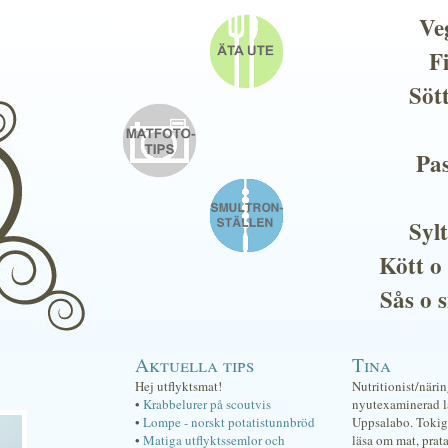
Ve
F
Söt
Pas
Sylt
Kött o
Sås o 
Aktuella tips
Tina
Hej utflyktsmat!
Nutritionist/näri
•
Krabbelurer på scoutvis
nyutexaminerad lä
•
Lompe - norskt potatistunnbröd
Uppsalabo. Tokig 
•
Matiga utflyktssemlor och
läsa om mat, prat