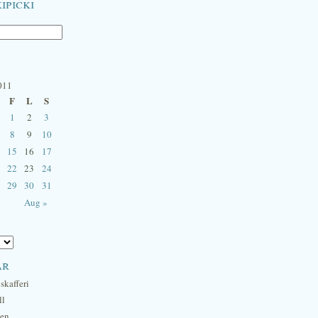
ipicki
011
F
L
S
1
2
3
8
9
10
15
16
17
22
23
24
29
30
31
Aug »
ar
skafferi
ll
hen