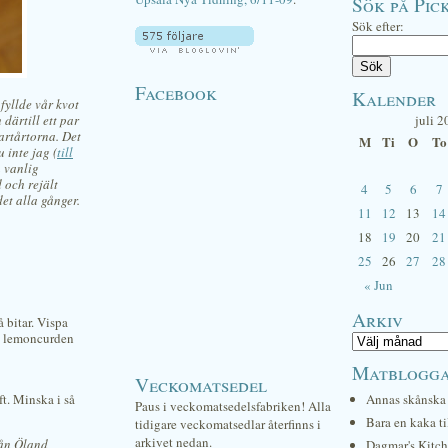
Sök på Pick
Sök efter:
Facebook
Kalender
fyllde vår kvot
 därtill ett par
juli 2
artårtorna. Det
M
Ti
O
To
u inte jag (
till
n vanlig
 och rejält
4
5
6
7
det alla gånger.
11
12
13
14
18
19
20
21
25
26
27
28
« Jun
Arkiv
å bitar. Vispa
ls lemoncurden
Matblogg
Veckomatsedel
ft. Minska i så
Annas skånska 
Paus i veckomatsedelsfabriken! Alla
Bara en kaka ti
tidigare veckomatsedlar återfinns i
arkivet nedan.
rån Öland,
Dagmar's Kitc