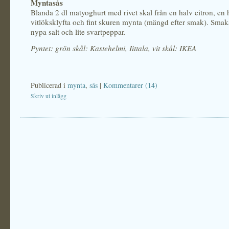
Myntasås
Blanda 2 dl matyoghurt med rivet skal från en halv citron, en 
vitlöksklyfta och fint skuren mynta (mängd efter smak). Sma
nypa salt och lite svartpeppar.
Pyntet: grön skål: Kastehelmi, Iittala, vit skål: IKEA
Publicerad i
mynta
,
sås
|
Kommentarer (14)
Skriv ut inlägg