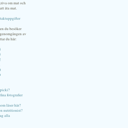
skriva om mat och
att äta mat.
taktuppgifter
gen du besöker
bgenomgången av
ttar du här:
4
3
2
1
0
9
ipicki?
ina fotografier
som läser här?
en nutritionist?
ag alla