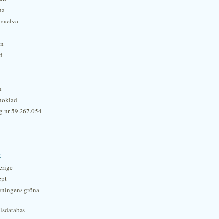
na
lvaelva
én
rd
n
hoklad
g nr 59.267.054
r
erige
ept
eningens gröna
lsdatabas