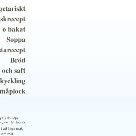
getariskt
iskrecept
t o bakat
Soppa
tarecept
Bröd
 och saft
 kyckling
småplock
ngsfysiolog,
kare, 30 år och
i att laga mat,
a om mat,