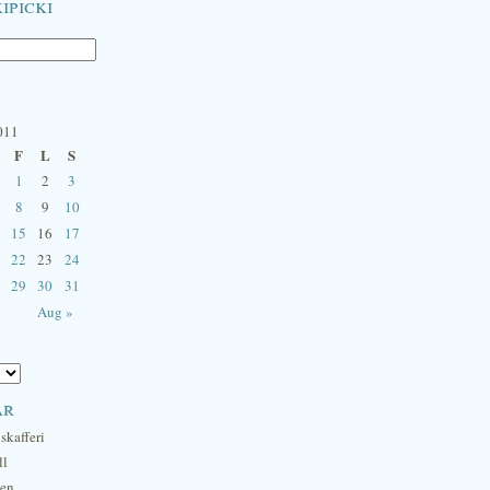
ipicki
011
F
L
S
1
2
3
8
9
10
15
16
17
22
23
24
29
30
31
Aug »
ar
skafferi
ll
hen