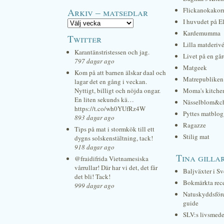
Arkiv – matsedlar
Flickanokakor
I huvudet på E
Kardemumma
Twitter
Lilla matderiv
Karantänstristessen och jag.
Livet på en gå
797 dagar ago
Matgeek
Kom på att barnen älskar daal och
Matrepubliken
lagar det en gång i veckan.
Nyttigt, billigt och nöjda ongar.
Moma's kitche
En liten sekunds kä…
Nässelblom&c
https://t.co/wh0YUfRz4W
Pyttes matblog
893 dagar ago
Ragazze
Tips på mat i stormkök till ett
Stilig mat
dygns solskenstältning, tack!
918 dagar ago
Tina gilla
@fraidifrida Vietnamesiska
vårrullar! Där har vi det, det får
Baljväxter i Sv
det bli! Tack!
Bokmärkta rec
999 dagar ago
Natuskyddsför
guide
SLV:s livsmede