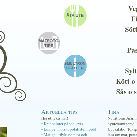
Ve
F
Söt
Pas
Sylt
Kött o
Sås o 
Aktuella tips
Tina
Hej utflyktsmat!
Nutritionist/näri
•
Krabbelurer på scoutvis
nyutexaminerad lä
•
Lompe - norskt potatistunnbröd
Uppsalabo. Tokig 
•
Matiga utflyktssemlor och
läsa om mat, prat