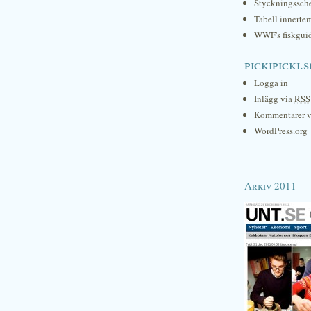
Styckningssc
Tabell innerte
WWF's fiskgui
pickipicki.s
Logga in
Inlägg via
RSS
Kommentarer 
WordPress.org
Arkiv 2011