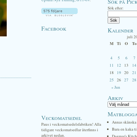
Sök på Pick
Sök efter:
Facebook
Kalender
juli 2
M
Ti
O
To
4
5
6
7
11
12
13
14
18
19
20
21
25
26
27
28
« Jun
Arkiv
Matblogg
Veckomatsedel
Annas skånska 
Paus i veckomatsedelsfabriken! Alla
Bara en kaka ti
tidigare veckomatsedlar återfinns i
arkivet nedan.
Dagmar's Kitc