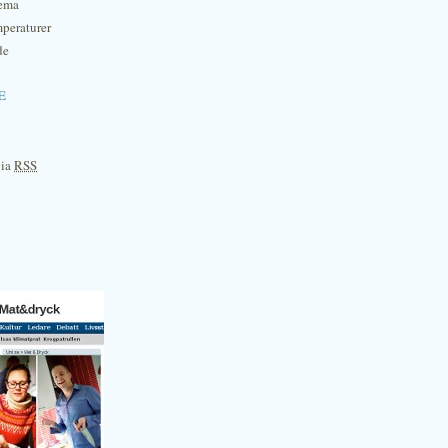
hema
mperaturer
de
e
via
RSS