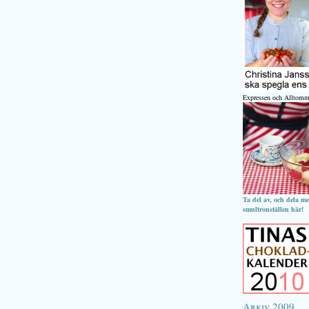
Expressen och Alltomm
Ta del av, och dela m
smultronställen här!
Arkiv 2009