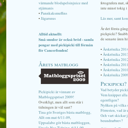
värmande blodapelsinjuice med
fotografera mat, 
stjärnanis
inte minst tokig i 
•
Pannkaksmuffins
•
Jägarsnus
Läs mer, samt kon
Är det första gån
Alltid aktuellt:
pickpicki? Snab
de senaste åren hi
Små smulor är också bröd - samla
pengar med pickipicki till förmån
•
Årskrönika 201
för Cancerfonden!
•
Årskrönika 201
•
Årskrönika 201
Årets matblogg
•
Årskrönika 201
•
Årskrönika 201
•
Årskrönika 200
Pickipicki?
Vad betyder pick
Pickipicki är vinnare av
Vem knäpper alla f
Matbloggspriset 2009!
egentligen?
Overkligt, men allt som står i
Nyfiken på vilka 
tidningen är väl sant?
Förresten, vad är 
Tina gör Sveriges bästa matblogg,
Och vart skickar j
Allt om mat 6/11-09
,
beundrarbrev?
Uppsalabo gör bästa matbloggen,
Upsala Nya Tidning, 6/11-09
.