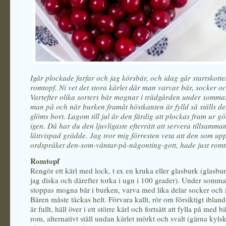
Igår plockade farfar och jag körsbär, och idag går startskottet
romtopf. Ni vet det stora kärlet där man varvar bär, socker o
Vartefter olika sorters bär mognar i trädgården under sommar
man på och när burken framåt höstkanten är fylld så ställs 
glöms bort. Lagom till jul är den färdig att plockas fram ur
igen. Då har du den ljuvligaste efterrätt att servera tillsamm
lättvispad grädde. Jag tror mig förresten veta att den som up
ordspråket den-som-väntar-på-någonting-gott, hade just romto
Romtopf
Rengör ett kärl med lock, t ex en kruka eller glasburk (glasbu
jag diska och därefter torka i ugn i 100 grader). Under somm
stoppas mogna bär i burken, varva med lika delar socker och
Bären måste täckas helt. Förvara kallt, rör om försiktigt ibland
är fullt, häll över i ett större kärl och fortsätt att fylla på med 
rom, alternativt ställ undan kärlet mörkt och svalt (gärna kylsk