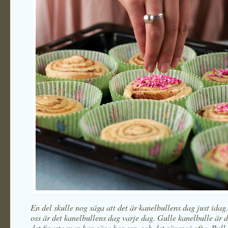
En del skulle nog säga att det är kanelbullens dag just id
oss är det kanelbullens dag varje dag. Gulle kanelbulle är 
det finaste man kan säga hos oss, och det säger vi ofta. Bul