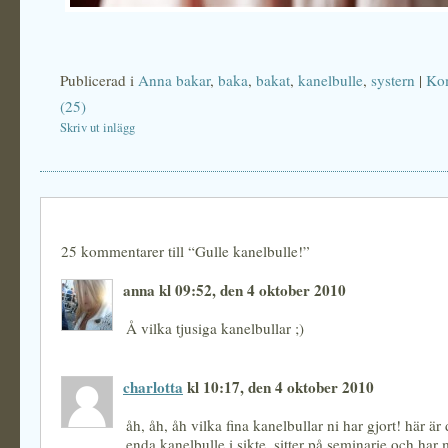
Publicerad i
Anna bakar
,
baka
,
bakat
,
kanelbulle
,
systern
|
Ko
(25)
Skriv ut inlägg
25 kommentarer till “Gulle kanelbulle!”
anna kl 09:52, den 4 oktober 2010
Å vilka tjusiga kanelbullar ;)
charlotta
kl 10:17, den 4 oktober 2010
åh, åh, åh vilka fina kanelbullar ni har gjort! här är 
enda kanelbulle i sikte, sitter på seminarie och har