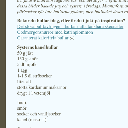
dessa bilder bakade jag och systern i fredags. Muminforma
pärlsocker gör inte bullarna godare, men bullbaket desto ro
Bakar du bullar idag, eller är du i jakt på inspiration?
Det stora bulltävlingen – bullar i alla tänkbara skepnader
Godmorgonsnurror med katrinplommon
Garanterat kalorifria bullar
;-)
Systerns kanelbullar
50 g jäst
150 g smör
5 dl mjölk
1 ägg
1-1,5 dl strösocker
lite salt
stötta kardemummakärnor
drygt 1 l vetemjöl
Inuti:
smör
socker och vaniljsocker
kanel (massor!)