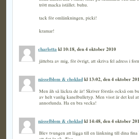
trött macka istället. buhu.
tack för omlänkningen, picki!
kramar!
charlotta
kl 10:18, den 4 oktober 2010
jättebra av mig, för övrigt, att skriva fel adress i fo
nässelblom & choklad
kl 13:02, den 4 oktober 20
Men åh så läckra de är! Skriver förstås också om b
av helt vanlig kanelbulletyp. Men visst är det kul at
annorlunda. Ha en bra vecka!
nässelblom & choklad
kl 14:48, den 4 oktober 20
Blev tvungen att lägga till en länkning till dina fin
att det är ok. /Eva