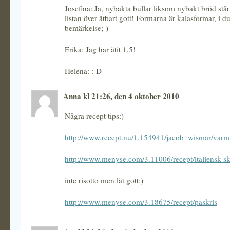
Josefina: Ja, nybakta bullar liksom nybakt bröd stå
listan över ätbart gott! Formarna är kalasformar, i d
bemärkelse;-)
Erika: Jag har ätit 1,5!
Helena: :-D
Anna kl 21:26, den 4 oktober 2010
Några recept tips:)
http://www.recept.nu/1.154941/jacob_wismar/varmr
http://www.menyse.com/3.11006/recept/italiensk-ska
inte risotto men lät gott:)
http://www.menyse.com/3.18675/recept/paskris