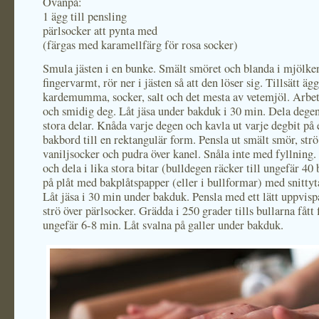
Ovanpå:
1 ägg till pensling
pärlsocker att pynta med
(färgas med karamellfärg för rosa socker)
Smula jästen i en bunke. Smält smöret och blanda i mjölken
fingervarmt, rör ner i jästen så att den löser sig. Tillsätt ägg
kardemumma, socker, salt och det mesta av vetemjöl. Arbeta 
och smidig deg. Låt jäsa under bakduk i 30 min. Dela degen 
stora delar. Knåda varje degen och kavla ut varje degbit på 
bakbord till en rektangulär form. Pensla ut smält smör, strö
vaniljsocker och pudra över kanel. Snåla inte med fyllning.
och dela i lika stora bitar (bulldegen räcker till ungefär 40
på plåt med bakplåtspapper (eller i bullformar) med snittyt
Låt jäsa i 30 min under bakduk. Pensla med ett lätt uppvisp
strö över pärlsocker. Grädda i 250 grader tills bullarna fått f
ungefär 6-8 min. Låt svalna på galler under bakduk.