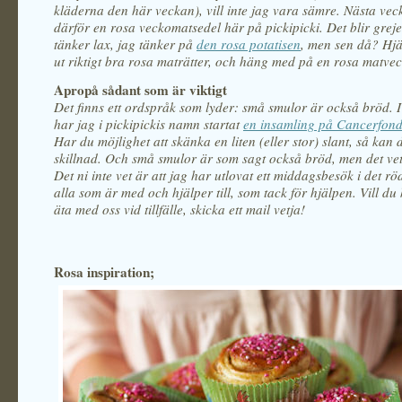
kläderna den här veckan), vill inte jag vara sämre. Nästa veck
därför en rosa veckomatsedel här på pickipicki. Det blir greje
tänker lax, jag tänker på
den rosa potatisen
, men sen då? Hjä
ut riktigt bra rosa maträtter, och häng med på en rosa matve
Apropå sådant som är viktigt
Det finns ett ordspråk som lyder: små smulor är också bröd. 
har jag i pickipickis namn startat
en insamling på Cancerfon
Har du möjlighet att skänka en liten (eller stor) slant, så kan 
skillnad. Och små smulor är som sagt också bröd, men det vet
Det ni inte vet är att jag har utlovat ett middagsbesök i det rö
alla som är med och hjälper till, som tack för hjälpen.
Vill d
äta med oss vid tillfälle, skicka ett mail vetja!
Rosa inspiration;