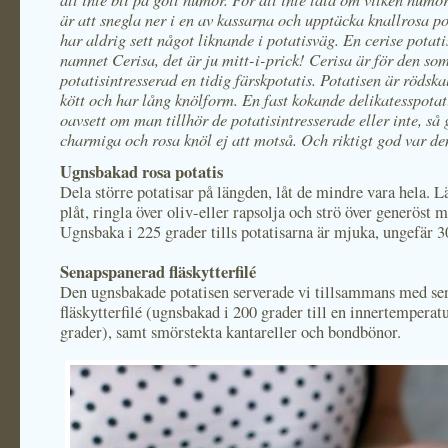
är att snegla ner i en av kassarna och upptäcka knallrosa po
har aldrig sett något liknande i potatisväg. En cerise potat
namnet Cerisa, det är ju mitt-i-prick! Cerisa är för den so
potatisintresserad en tidig färskpotatis. Potatisen är rödsk
kött och har lång knölform. En fast kokande delikatesspotat
oavsett om man tillhör de potatisintresserade eller inte, så
charmiga och rosa knöl ej att motså. Och riktigt god var de
Ugnsbakad rosa potatis
Dela större potatisar på längden, låt de mindre vara hela. L
plåt, ringla över oliv-eller rapsolja och strö över generöst m
Ugnsbaka i 225 grader tills potatisarna är mjuka, ungefär 3
Senapspanerad fläskytterfilé
Den ugnsbakade potatisen serverade vi tillsammans med se
fläskytterfilé (ugnsbakad i 200 grader till en innertemperat
grader), samt smörstekta kantareller och bondbönor.