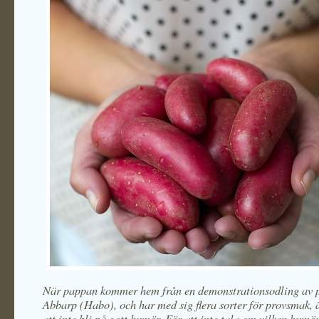
När pappan kommer hem från en demonstrationsodling av p
Abbarp (Habo), och har med sig flera sorter för provsmak, ä
att inte bli på gott humör. För att inte tala om vilken humö