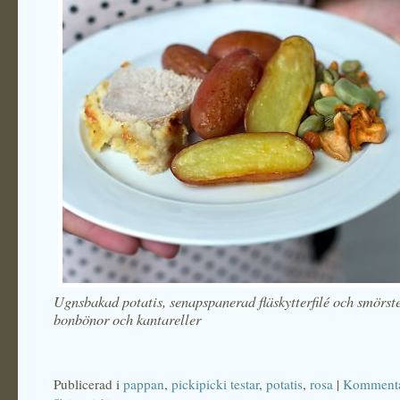
Ugnsbakad potatis, senapspanerad fläskytterfilé och smörst
bonbönor och kantareller
Publicerad i
pappan
,
pickipicki testar
,
potatis
,
rosa
|
Kommenta