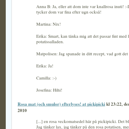
Anna B: Ja, eller att dom inte var knallrosa inuti! :-
tycker dom var fina efter ugn också!
Martina: Nix!
Erika: Smart, kan tänka mig att det passar fint med li
potatissalladen.
Matpolisen: Jag spanade in ditt recept, vad gott det 
Erika: Ja!
Camilla: :-)
Josefina: Hihi!
Rosa mat (och smulor) efterlyses! at pickipicki
kl 23:22, de
2010
[...] en rosa veckomatsedel här på pickipicki. Det bli
Jag tänker lax, jag tänker på den rosa potatisen, m