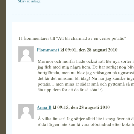
Skriv ut inlägg
11 kommentarer till “Att bli charmad av en cerise potatis”
Plommonet
kl 09:01, den 28 augusti 2010
Mormor och morfar hade också satt lite nya sorter i 
jag fick med mig några hem. De har sorligt nog blivi
bortglömda, men nu blev jag vrålsugen på ugnsrosta
det får det minsann bli idag! Nu har jag kanske ing
potatis… men mina är sådär små och pyttesmå så m
äta upp dem för att de är så söta! :)
Anna B
kl 09:15, den 28 augusti 2010
Å vilka finisar! Jag sörjer alltid lite i smyg över att 
röda färgen inte kan få vara oförändrad efter kokni