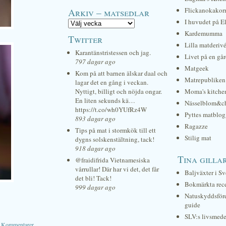
Arkiv – matsedlar
Flickanokakor
I huvudet på E
Kardemumma
Twitter
Lilla matderiv
Karantänstristessen och jag.
Livet på en gå
797 dagar ago
Matgeek
Kom på att barnen älskar daal och
Matrepubliken
lagar det en gång i veckan.
Nyttigt, billigt och nöjda ongar.
Moma's kitche
En liten sekunds kä…
Nässelblom&c
https://t.co/wh0YUfRz4W
Pyttes matblog
893 dagar ago
Ragazze
Tips på mat i stormkök till ett
Stilig mat
dygns solskenstältning, tack!
918 dagar ago
Tina gilla
@fraidifrida Vietnamesiska
vårrullar! Där har vi det, det får
Baljväxter i Sv
det bli! Tack!
Bokmärkta rec
999 dagar ago
Natuskyddsför
guide
SLV:s livsmede
|
Kommentarer