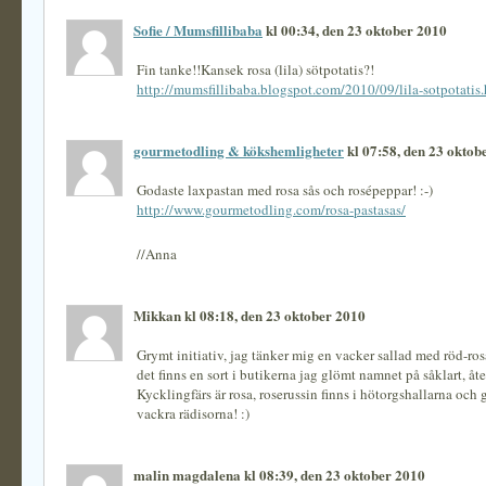
Sofie / Mumsfillibaba
kl 00:34, den 23 oktober 2010
Fin tanke!!Kansek rosa (lila) sötpotatis?!
http://mumsfillibaba.blogspot.com/2010/09/lila-sotpotatis
gourmetodling & kökshemligheter
kl 07:58, den 23 oktob
Godaste laxpastan med rosa sås och rosépeppar! :-)
http://www.gourmetodling.com/rosa-pastasas/
//Anna
Mikkan kl 08:18, den 23 oktober 2010
Grymt initiativ, jag tänker mig en vacker sallad med röd-ros
det finns en sort i butikerna jag glömt namnet på såklart, å
Kycklingfärs är rosa, roserussin finns i hötorgshallarna och 
vackra rädisorna! :)
malin magdalena kl 08:39, den 23 oktober 2010