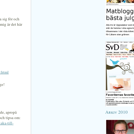
 sig för och
mig är det här
r.html
ge!
Arkiv 2010
ade, apropå
 och tipsa om:
aka-till-