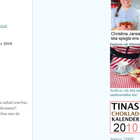
.html
er 2010
Expressen och Alltomm
Ta del av, och dela m
smultronställen här!
a sallad som bas,
terkommer!
glöm inte de
Arkiv 2009