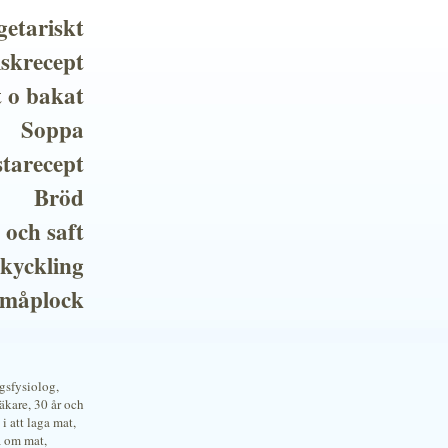
getariskt
iskrecept
t o bakat
Soppa
tarecept
Bröd
 och saft
 kyckling
småplock
ngsfysiolog,
kare, 30 år och
i att laga mat,
a om mat,