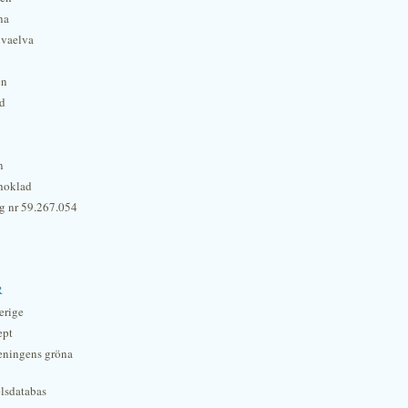
na
lvaelva
én
rd
n
hoklad
g nr 59.267.054
r
erige
ept
eningens gröna
lsdatabas