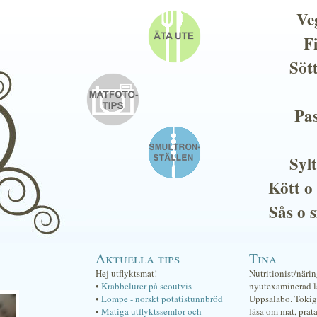
Ve
F
Söt
Pas
Sylt
Kött o
Sås o 
Aktuella tips
Tina
Hej utflyktsmat!
Nutritionist/näri
•
Krabbelurer på scoutvis
nyutexaminerad lä
•
Lompe - norskt potatistunnbröd
Uppsalabo. Tokig 
•
Matiga utflyktssemlor och
läsa om mat, prat