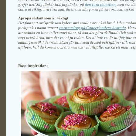
grejer det! Jag tänker lax, jag tänker på
den rosa potatisen
, men sen d
klura ut riktigt bra rosa maträtter, och häng med på en rosa matvecka!
Apropå sådant som är viktigt
Det finns ett ordspråk som lyder: små smulor är också bröd. I den andan
pickipickis namn startat
en insamling på Cancerfondens hemsida
. Har 
att skänka en liten (eller stor) slant, så kan det göra skillnad. Och små
sagt också bröd, men det vet ni ju redan. Det ni inte vet är att jag har ut
middagsbesök i det röda köket för alla som är med och hjälper till, som 
hjälpen.
Vill du komma och äta med oss vid tillfälle, skicka ett mail vetj
Rosa inspiration;