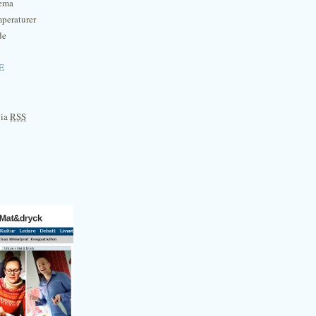
hema
mperaturer
de
e
via
RSS