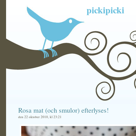
pickipicki
Rosa mat (och smulor) efterlyses!
den 22 oktober 2010, kl 23:21