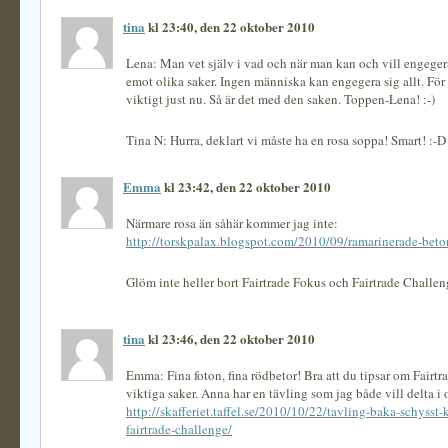
tina
kl 23:40, den 22 oktober 2010
Lena: Man vet själv i vad och när man kan och vill engegera
emot olika saker. Ingen människa kan engegera sig allt. För 
viktigt just nu. Så är det med den saken. Toppen-Lena! :-)
Tina N: Hurra, deklart vi måste ha en rosa soppa! Smart! :-D
Emma
kl 23:42, den 22 oktober 2010
Närmare rosa än såhär kommer jag inte:
http://torskpalax.blogspot.com/2010/09/ramarinerade-beto
Glöm inte heller bort Fairtrade Fokus och Fairtrade Challen
tina
kl 23:46, den 22 oktober 2010
Emma: Fina foton, fina rödbetor! Bra att du tipsar om Fairtr
viktiga saker. Anna har en tävling som jag både vill delta i
http://skafferiet.taffel.se/2010/10/22/tavling-baka-schysst-k
fairtrade-challenge/