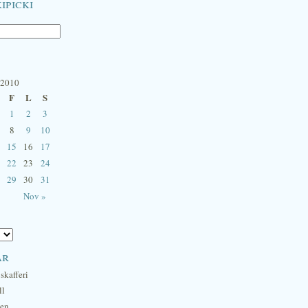
ipicki
 2010
F
L
S
1
2
3
8
9
10
15
16
17
22
23
24
29
30
31
Nov »
ar
skafferi
ll
hen