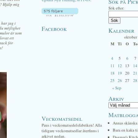
Sök på Pick
å? Hjälp mig
Sök efter:
 har jag i
Facebook
du möjlighet
Kalender
 smulor är som
oktober
lovat ett
tack för
M
Ti
O
To
a!
4
5
6
7
11
12
13
14
18
19
20
21
25
26
27
28
« Sep
Arkiv
Matblogg
Veckomatsedel
Annas skånska 
Paus i veckomatsedelsfabriken! Alla
Bara en kaka ti
tidigare veckomatsedlar återfinns i
arkivet nedan.
Dagmar's Kitc