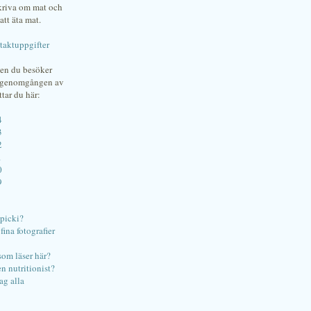
skriva om mat och
att äta mat.
taktuppgifter
gen du besöker
bgenomgången av
ttar du här:
4
3
2
1
0
9
ipicki?
ina fotografier
som läser här?
en nutritionist?
ag alla