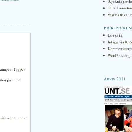
Styckningssc
Tabell innerte
WWF's fiskgui
pickipicki.s
Logga in
Inlägg via
RSS
Kommentarer 
WordPress.org
 i kampen. Toppen
Arkiv 2011
idrar på annat
, när man blandar