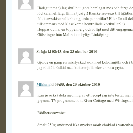
Härligt tema :) Jag skulle ju göra hemlagat mos och färga de
röd karamellfärg. Himla tjusigt! Kanske serveras till hjärtf
falukorvsskivor eller hemgjorda pannbiffar? Eller för all del,
tillsammans med klassikerna hemtrillade köttbullar? :)
Hoppas du har en toppenhelg och roligt med ditt engagema
Gälsningar från Malin i ett kyligt Linköping
Sofaja kl 08:43, den 23 oktober 2010
Gjorde en gång en misslyckad wok med kokosmjölk och i bri
jag rödkål, rödkål med kokosmjölk blev en rosa gryta.
Mikkan
kl 09:55, den 23 oktober 2010
Kan ju också dela med mig av ett recept jag inte testat men 
grymma TV-programmet om River Cottage med Wittingstal
Rödbetsbrownies:
Smält 250g smör med lika mycket mörk choklad i vattenba