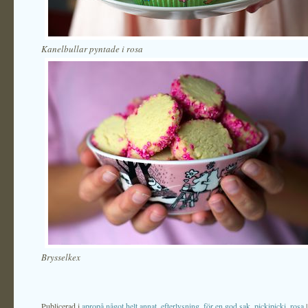
Kanelbullar pyntade i rosa
Brysselkex
Publicerad i
apropå något helt annat
,
efterlysning
,
för en god sak
,
pickipicki
,
rosa