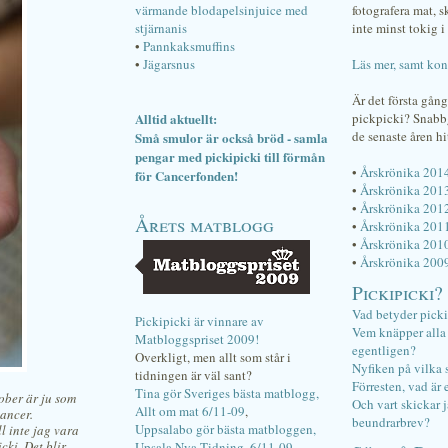
värmande blodapelsinjuice med
fotografera mat, 
stjärnanis
inte minst tokig i 
•
Pannkaksmuffins
•
Jägarsnus
Läs mer, samt kon
Är det första gån
Alltid aktuellt:
pickpicki? Snab
de senaste åren hi
Små smulor är också bröd - samla
pengar med pickipicki till förmån
•
Årskrönika 201
för Cancerfonden!
•
Årskrönika 201
•
Årskrönika 201
Årets matblogg
•
Årskrönika 201
•
Årskrönika 201
•
Årskrönika 200
Pickipicki?
Vad betyder pick
Pickipicki är vinnare av
Vem knäpper alla f
Matbloggspriset 2009!
egentligen?
Overkligt, men allt som står i
Nyfiken på vilka 
tidningen är väl sant?
Förresten, vad är 
Tina gör Sveriges bästa matblogg,
ober är ju som
Och vart skickar j
Allt om mat 6/11-09
,
cancer.
beundrarbrev?
Uppsalabo gör bästa matbloggen,
l inte jag vara
cki. Det blir
Upsala Nya Tidning, 6/11-09
.