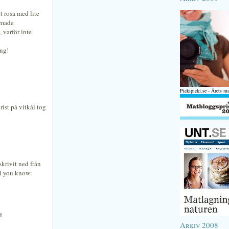
t rosa med lite
ormade
 varför inte
ng!
Pickipicki.se - Årets m
st på vitkål tog
skrivit ned från
l you know:
d
Arkiv 2008