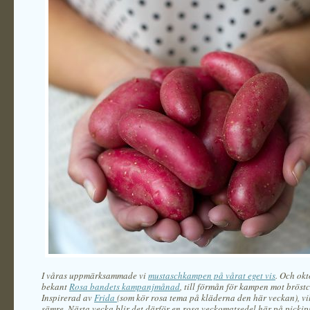
I våras uppmärksammade vi
mustaschkampen på vårat eget vis
. Och okt
bekant
Rosa bandets kampanjmånad
, till förmån för kampen mot bröst
Inspirerad av
Frida
(som kör rosa tema på kläderna den här veckan), vil
sämre. Nästa vecka blir det därför en rosa veckomatsedel här på pickipi