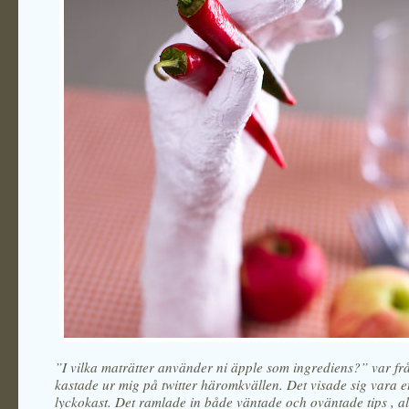
”I vilka maträtter använder ni äpple som ingrediens?” var fr
kastade ur mig på twitter häromkvällen. Det visade sig vara ett
lyckokast. Det ramlade in både väntade och oväntade tips , al