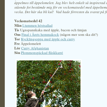
äppelmos till äppelomelett. Jag blev helt enkelt så inspirerad 
stående fot bestämde mig för en veckomatsedel med äppelt
vecka. Det här ska bli kul! Vad hade förresten du svarat på 
Veckomatsedel 42
Mån
Ljummen höstsallad
Tis
Ugnspannkaka med äpple, bacon och timjan
Ons
Final i Årets hemmakock
(någon mer som ska dit?)
Tor
Kycklingsoppa med äpple och curry
Fre
Äppelomelett
Lör
Curry Afghanistan
Sön
Plommonspäckad fläskkarré