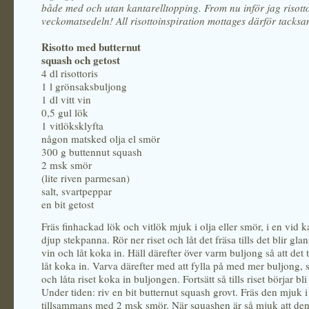
både med och utan kantarelltopping. From nu inför jag risott
veckomatsedeln! All risottoinspiration mottages därför tacksa
Risotto med butternut
squash och getost
4 dl risottoris
1 l grönsaksbuljong
1 dl vitt vin
0,5 gul lök
1 vitlöksklyfta
någon matsked olja el smör
300 g buttennut squash
2 msk smör
(lite riven parmesan)
salt, svartpeppar
en bit getost
Fräs finhackad lök och vitlök mjuk i olja eller smör, i en vid ka
djup stekpanna. Rör ner riset och låt det fräsa tills det blir glans
vin och låt koka in. Häll därefter över varm buljong så att det t
låt koka in. Varva därefter med att fylla på med mer buljong,
och låta riset koka in buljongen. Fortsätt så tills riset börjar bl
Under tiden: riv en bit butternut squash grovt. Fräs den mjuk i
tillsammans med 2 msk smör. När squashen är så mjuk att den 