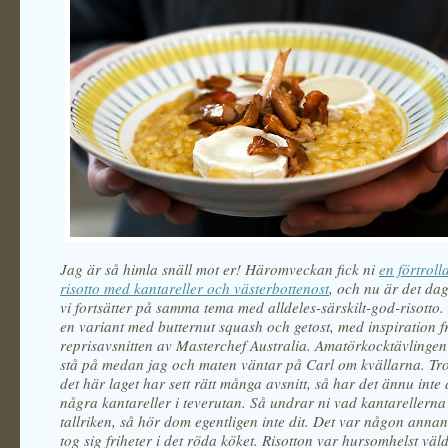
Jag är så himla snäll mot er! Häromveckan fick ni
en förtrol
risotto med kantareller och västerbottenost
, och nu är det da
vi fortsätter på samma tema med alldeles-särskilt-god-risott
en variant med butternut squash och getost, med inspiration f
reprisavsnitten av Masterchef Australia. Amatörkocktävlinge
stå på medan jag och maten väntar på Carl om kvällarna. Trot
det här laget har sett rätt många avsnitt, så har det ännu inte
några kantareller i teverutan. Så undrar ni vad kantarellerna
tallriken, så hör dom egentligen inte dit. Det var någon anna
tog sig friheter i det röda köket. Risotton var hursomhelst väl