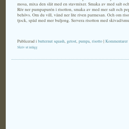
mosa, mixa den slät med en stavmixer. Smaka av med salt och
Rör ner pumpapurén i risotton, smaka av med mer salt och pe
behövs. Om du vill, vänd ner lite riven parmesan. Och om risot
tjock, späd med mer buljong. Servera risotton med skivad/smu
Publicerad i
butternut squash
,
getost
,
pumpa
,
risotto
|
Kommentarer 
Skriv ut inlägg