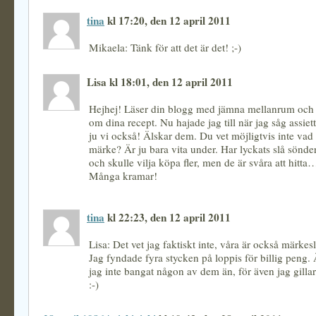
tina
kl 17:20, den 12 april 2011
Mikaela: Tänk för att det är det! ;-)
Lisa kl 18:01, den 12 april 2011
Hejhej! Läser din blogg med jämna mellanrum och
om dina recept. Nu hajade jag till när jag såg assie
ju vi också! Älskar dem. Du vet möjligtvis inte vad 
märke? Är ju bara vita under. Har lyckats slå sönde
och skulle vilja köpa fler, men de är svåra att hitta
Många kramar!
tina
kl 22:23, den 12 april 2011
Lisa: Det vet jag faktiskt inte, våra är också märkes
Jag fyndade fyra stycken på loppis för billig peng. 
jag inte bangat någon av dem än, för även jag gilla
:-)