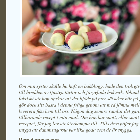
Om min syster skulle ha haft en bakblogg, hade den troligtvi
till bredden av tjusiga tårtor och färgglada bakverk. Ibland 
faktiskt att hon önskar att det bjöds på mer sötsaker här på
gör dock sitt bästa i denna fråga genom att med jämna me
leverera fika hem till oss. Någon dag senare ramlar det gara
tillhörande recept i min mail. Om hon har snott, eller snott
receptet, får jag lov att återkomma till. Tills dess nöjer ja
intyga att dammsugarna var lika goda som de är snygga.
Rosa dammsugare