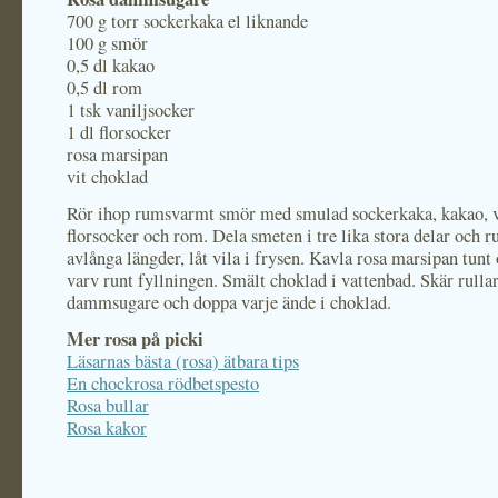
700 g torr sockerkaka el liknande
100 g smör
0,5 dl kakao
0,5 dl rom
1 tsk vaniljsocker
1 dl florsocker
rosa marsipan
vit choklad
Rör ihop rumsvarmt smör med smulad sockerkaka, kakao, v
florsocker och rom. Dela smeten i tre lika stora delar och rul
avlånga längder, låt vila i frysen. Kavla rosa marsipan tunt 
varv runt fyllningen. Smält choklad i vattenbad. Skär rulla
dammsugare och doppa varje ände i choklad.
Mer rosa på picki
Läsarnas bästa (rosa) ätbara tips
En chockrosa rödbetspesto
Rosa bullar
Rosa kakor