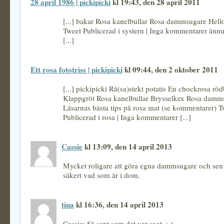
28 april 1986 | pickipicki
kl 19:43, den 28 april 2011
[...] bakar Rosa kanelbullar Rosa dammsugare Hello
Tweet Publicerad i systern | Inga kommentarer ännu
[...]
Ett rosa fototriss | pickipicki
kl 09:44, den 2 oktober 2011
[...] pickipicki Rå(sa)stekt potatis En chockrosa rö
Klappgröt Rosa kanelbullar Brysselkex Rosa damm
Läsarnas bästa tips på rosa mat (se kommentarer) T
Publicerad i rosa | Inga kommentarer [...]
Cassie
kl 13:09, den 14 april 2013
Mycket roligare att göra egna dammsugare och sen
säkert vad som är i dom.
tina
kl 16:36, den 14 april 2013
Cassie: Så sant som det var sagt. :-)