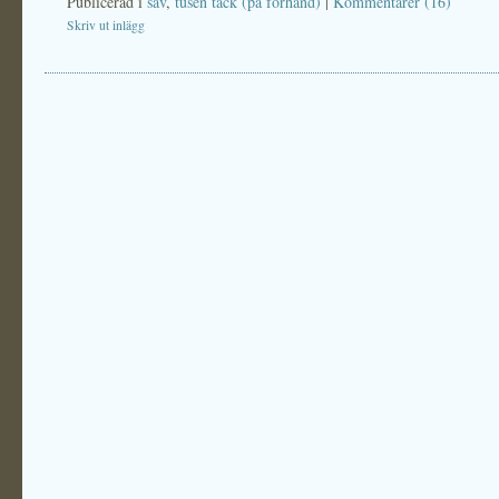
Publicerad i
sav
,
tusen tack (på förhand)
|
Kommentarer (16)
Skriv ut inlägg