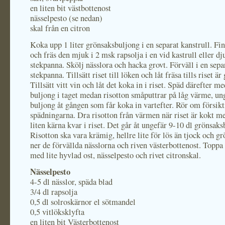
en liten bit västbottenost
nässelpesto (se nedan)
skal från en citron
Koka upp 1 liter grönsaksbuljong i en separat kanstrull. Fi
och fräs den mjuk i 2 msk rapsolja i en vid kastrull eller dj
stekpanna. Skölj nässlora och hacka grovt. Förväll i en sepa
stekpanna. Tillsätt riset till löken och låt fräsa tills riset är
Tillsätt vitt vin och låt det koka in i riset. Späd därefter me
buljong i taget medan risotton småputtrar på låg värme, un
buljong åt gången som får koka in vartefter. Rör om försik
spädningarna. Dra risotton från värmen när riset är kokt 
liten kärna kvar i riset. Det går åt ungefär 9-10 dl grönsaks
Risotton ska vara krämig, hellre lite för lös än tjock och g
ner de förvällda nässlorna och riven västerbottenost. Toppa 
med lite hyvlad ost, nässelpesto och rivet citronskal.
Nässelpesto
4-5 dl nässlor, späda blad
3/4 dl rapsolja
0,5 dl solroskärnor el sötmandel
0,5 vitlöksklyfta
en liten bit Västerbottenost