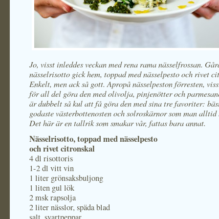
Jo, visst inleddes veckan med rena rama nässelfrossan. Gå
nässelrisotto gick hem, toppad med nässelpesto och rivet ci
Enkelt, men ack så gott. Apropå nässelpeston förresten, vis
för all del göra den med olivolja, pinjenötter och parmesan
är dubbelt så kul att få göra den med sina tre favoriter: bäs
godaste västerbottenosten och solroskärnor som man alltid 
Det här är en tallrik som smakar vår, fattas bara annat.
Nässelrisotto, toppad med nässelpesto
och rivet citronskal
4 dl risottoris
1-2 dl vitt vin
1 liter grönsaksbuljong
1 liten gul lök
2 msk rapsolja
2 liter nässlor, späda blad
salt, svartpeppar