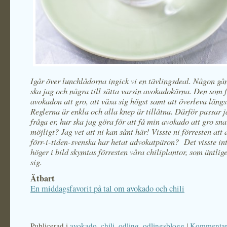
Igår över lunchlådorna ingick vi en tävlingsdeal. Någon gå
ska jag och några till sätta varsin avokadokärna. Den som f
avokadon att gro, att växa sig högst samt att överleva längst
Reglerna är enkla och alla knep är tillåtna. Därför passar j
fråga er, hur ska jag göra för att få min avokado att gro sna
möjligt? Jag vet att ni kan sånt här! Visste ni förresten att
förr-i-tiden-svenska har hetat advokatpäron? Det visste int
höger i bild skymtas förresten våra chiliplantor, som äntlig
sig.
Ätbart
En middagsfavorit på tal om avokado och chili
Publicerad i
avokado
,
chili
,
odling
,
odlingsblogg
|
Kommentare