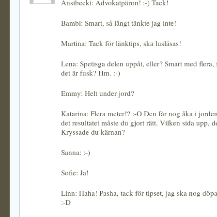
Ansibecki: Advokatpäron! :-) Tack!
Bambi: Smart, så långt tänkte jag inte!
Martina: Tack för länktips, ska lusläsas!
Lena: Spetisga delen uppåt, eller? Smart med flera,
det är fusk? Hm. :-)
Emmy: Helt under jord?
Katarina: Flera meter!? :-O Den får nog åka i jorde
det resultatet måste du gjort rätt. Vilken sida upp, d
Kryssade du kärnan?
Sanna: :-)
Sofie: Ja!
Linn: Haha! Pasha, tack för tipset, jag ska nog döp
:-D