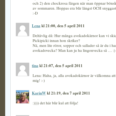
och 2) den chockrosa färgen när man öppnar bönski
av sommaren. Hoppas era blir längst OCH snyggast
:-D
Lena
kl 21:00, den 5 april 2011
Deltävlig då: Hur många avokadokärnor kan vi skick
Pickipicki innan hon skriker?
Nä, men lite röror, soppor och sallader så är du i 
avokadovecka? Man kan ju ha lingonvecka så … :)
tina
kl 21:07, den 5 april 2011
Lena: Haha, ja, alla avokadokärnor är välkomna att 
mig! :-)
KarinW
kl 21:19, den 7 april 2011
:)))) det här blir kul att följa!