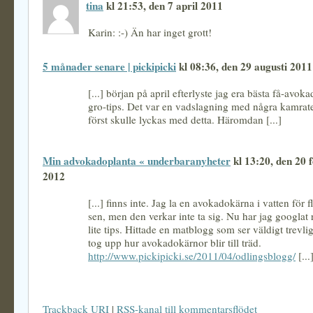
tina
kl 21:53, den 7 april 2011
Karin: :-) Än har inget grott!
5 månader senare | pickipicki
kl 08:36, den 29 augusti 2011
[...] början på april efterlyste jag era bästa få-avok
gro-tips. Det var en vadslagning med några kamra
först skulle lyckas med detta. Häromdan [...]
Min advokadoplanta « underbaranyheter
kl 13:20, den 20 
2012
[...] finns inte. Jag la en avokadokärna i vatten för 
sen, men den verkar inte ta sig. Nu har jag googlat r
lite tips. Hittade en matblogg som ser väldigt trevl
tog upp hur avokadokärnor blir till träd.
http://www.pickipicki.se/2011/04/odlingsblogg/
[...
Trackback URI
|
RSS-kanal till kommentarsflödet