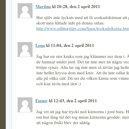
Martina
kl 10:28, den 2 april 2011
Har själv inte lyckats med att få avokadokärnan att g
skott men hittade info på denna sidan:
http://www.odlingstips.com/SaenAvokadokarna.ht
Lena
kl 11:04, den 2 april 2011
Jag har en stor kruka som jag klämmer ner dem i. Är
de hamnar under jord. Det tar inte mer än några ve
börjar synas. Alla tar sig inte men så tävlar jag hell
inte heller kryssa dem med kniv. Att du inte odlar 
alla på olika sätt. Då ser du vilken kärna som vinn
och kan tävla med den ;)
Emmy
kl 12:43, den 2 april 2011
Jag vet att jag har tryckt ned kärnorna i jord bara. 
om hur lång tid det tog innan kärnorna grodde, men
att någon frukt blev det aldrig.