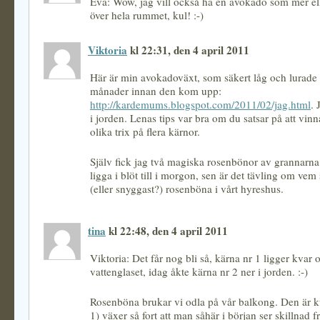
Eva: Wow, jag vill också ha en avokado som mer ell
över hela rummet, kul! :-)
Viktoria
kl 22:31, den 4 april 2011
Här är min avokadoväxt, som säkert låg och lurade 
månader innan den kom upp:
http://kardemums.blogspot.com/2011/02/jag.html
. 
i jorden. Lenas tips var bra om du satsar på att vinna
olika trix på flera kärnor.
Själv fick jag två magiska rosenbönor av grannarna
ligga i blöt till i morgon, sen är det tävling om vem
(eller snyggast?) rosenböna i vårt hyreshus.
tina
kl 22:48, den 4 april 2011
Viktoria: Det får nog bli så, kärna nr 1 ligger kvar 
vattenglaset, idag åkte kärna nr 2 ner i jorden. :-)
Rosenböna brukar vi odla på vår balkong. Den är ku
1) växer så fort att man såhär i början ser skillnad fr