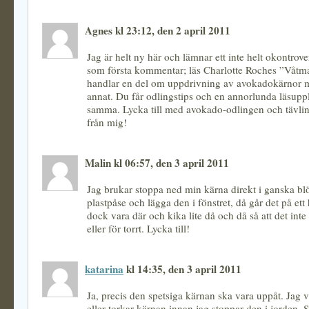
Agnes kl 23:12, den 2 april 2011
Jag är helt ny här och lämnar ett inte helt okontrover
som första kommentar; läs Charlotte Roches ”Våtm
handlar en del om uppdrivning av avokadokärnor
annat. Du får odlingstips och en annorlunda läsuppl
samma. Lycka till med avokado-odlingen och tävli
från mig!
Malin kl 06:57, den 3 april 2011
Jag brukar stoppa ned min kärna direkt i ganska blö
plastpåse och lägga den i fönstret, då går det på ett
dock vara där och kika lite då och då så att det inte 
eller för torrt. Lycka till!
katarina
kl 14:35, den 3 april 2011
Ja, precis den spetsiga kärnan ska vara uppåt. Jag 
eller torkar kärnan innan jag stoppar den i jorden. S