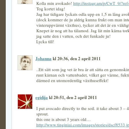
Kolla min avokado!
http://instagr.am/p/CwT_9/?ref
Tog kortet idag!
Jag har tidigare lyckats odla upp en 1,5 m lång av
(dock kommer de ju aldrig kunna frukt om man inte
vinteruppvärmt växthus), tycker att det är en väldig
Knepet är nog att ha tålamod. Jag lät min kärna tork
jag satte den i vatten, och det funkade ju!
Lycka till!
Johanna
kl 20:36, den 2 april 2011
..Ett sätt som jag vet är bra är att sätta en genomski
runt kärnan och vattenbadet, vilket ger värme, fukt
därmed en utomordentlig växthuseffekt!
egidija
kl 20:51, den 2 april 2011
I put avocado directly to the soil. it take about 3 – 
sprout.
this one is about 3 years old…
http://www.tinginiai.com/images/stories/dscf8533.j