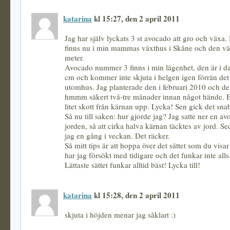
katarina
kl 15:27, den 2 april 2011
Jag har själv lyckats 3 st avocado att gro och växa.
finns nu i min mammas växthus i Skåne och den väx
meter.
Avocado nummer 3 finns i min lägenhet, den är i d
cm och kommer inte skjuta i helgen igen förrän det 
utomhus. Jag planterade den i februari 2010 och d
hmmm säkert två-tre månader innan något hände. E
litet skott från kärnan upp. Lycka! Sen gick det sna
Så nu till saken: hur gjorde jag? Jag satte ner en a
jorden, så att cirka halva kärnan täcktes av jord. S
jag en gång i veckan. Det räcker.
Så mitt tips är att hoppa över det sättet som du visar
har jag försökt med tidigare och det funkar inte alls
Lättaste sättet funkar alltid bäst! Lycka till!
katarina
kl 15:28, den 2 april 2011
skjuta i höjden menar jag såklart :)