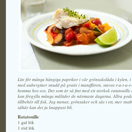
Lite för många hängiga paprikor i vår grönsakslåda i kylen, 
med auberginer snudd på gratis i mataffären, stavas r-a-t-a-t-o
hemma hos oss. Det som är så fint med ett storkok ratatouille 
kan förgylla många måltider de närmaste dagarna. Allra god
tillbehör till fisk. Jag menar, grönsaker och sås i ett, mer sn
såhär kan det ju knappast bli.
Ratatouille
1 gul lök
1 röd lök