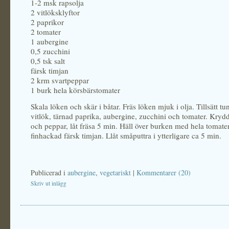
1-2 msk rapsolja
2 vitlöksklyftor
2 paprikor
2 tomater
1 aubergine
0,5 zucchini
0,5 tsk salt
färsk timjan
2 krm svartpeppar
1 burk hela körsbärstomater
Skala löken och skär i båtar. Fräs löken mjuk i olja. Tillsätt tu
vitlök, tärnad paprika, aubergine, zucchini och tomater. Kryd
och peppar, låt fräsa 5 min. Häll över burken med hela tomate
finhackad färsk timjan. Llåt småputtra i ytterligare ca 5 min.
Publicerad i
aubergine
,
vegetariskt
|
Kommentarer (20)
Skriv ut inlägg