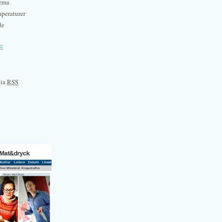
hema
mperaturer
de
e
via
RSS