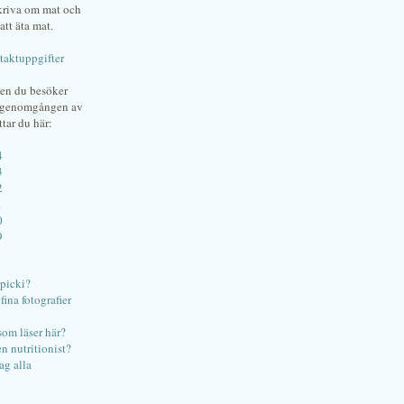
skriva om mat och
att äta mat.
taktuppgifter
gen du besöker
bgenomgången av
ttar du här:
4
3
2
1
0
9
ipicki?
ina fotografier
som läser här?
en nutritionist?
ag alla