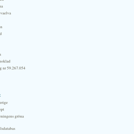
na
lvaelva
én
rd
n
hoklad
g nr 59.267.054
r
erige
ept
eningens gröna
lsdatabas