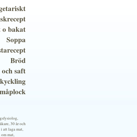
getariskt
iskrecept
t o bakat
Soppa
tarecept
Bröd
 och saft
 kyckling
småplock
ngsfysiolog,
kare, 30 år och
i att laga mat,
a om mat,