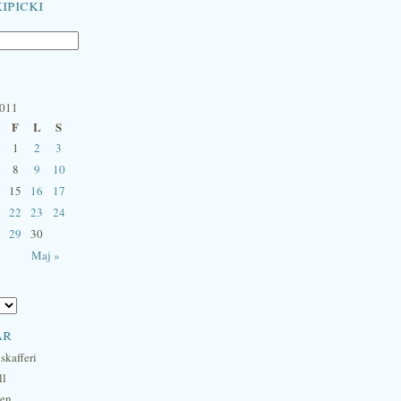
ipicki
2011
F
L
S
1
2
3
8
9
10
15
16
17
22
23
24
29
30
Maj »
ar
skafferi
ll
hen