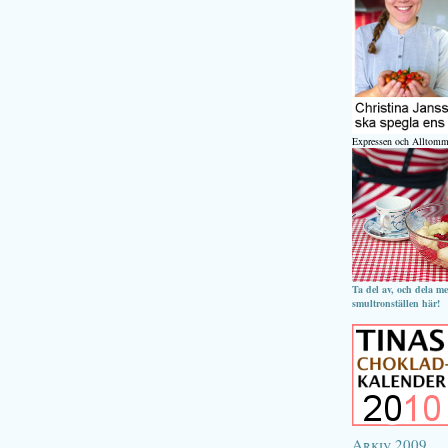
Expressen och Alltomm
Ta del av, och dela m
smultronställen här!
Arkiv 2009