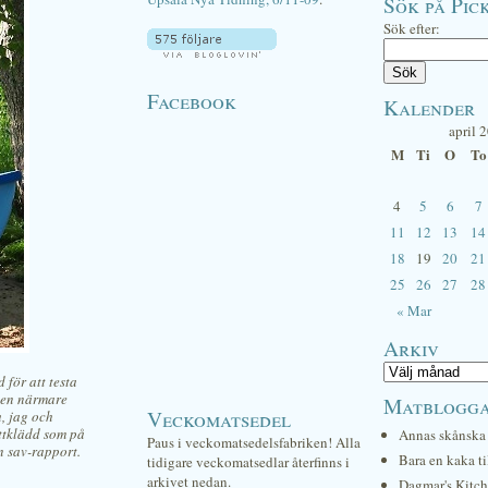
Sök på Pick
Sök efter:
Facebook
Kalender
april 
M
Ti
O
To
4
5
6
7
11
12
13
14
18
19
20
21
25
26
27
28
« Mar
Arkiv
 för att testa
 men närmare
Matblogg
Veckomatsedel
, jag och
ättklädd som på
Annas skånska 
Paus i veckomatsedelsfabriken! Alla
n sav-rapport.
Bara en kaka ti
tidigare veckomatsedlar återfinns i
arkivet nedan.
Dagmar's Kitc