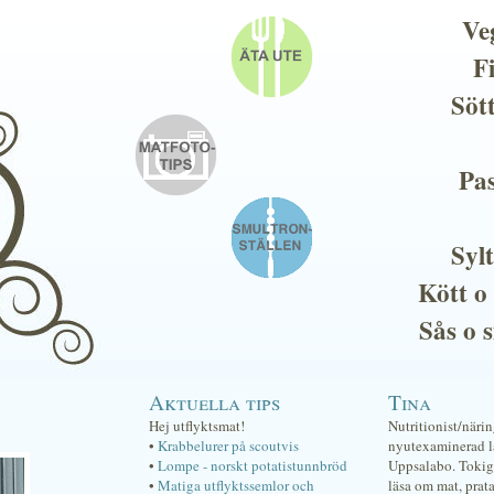
Ve
F
Söt
Pas
Sylt
Kött o
Sås o 
Aktuella tips
Tina
Hej utflyktsmat!
Nutritionist/näri
•
Krabbelurer på scoutvis
nyutexaminerad lä
•
Lompe - norskt potatistunnbröd
Uppsalabo. Tokig 
•
Matiga utflyktssemlor och
läsa om mat, prat