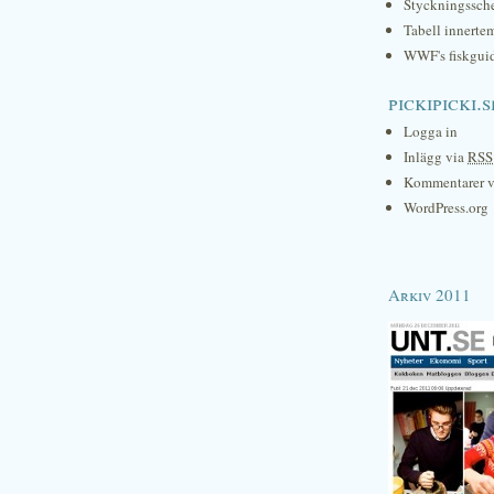
Styckningssc
Tabell innerte
WWF's fiskgui
pickipicki.s
Logga in
Inlägg via
RSS
Kommentarer 
WordPress.org
Arkiv 2011