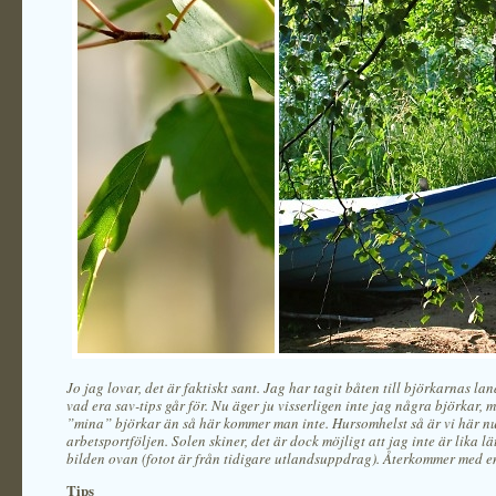
Jo jag lovar, det är faktiskt sant. Jag har tagit båten till björkarnas land
vad era sav-tips går för. Nu äger ju visserligen inte jag några björkar,
”mina” björkar än så här kommer man inte. Hursomhelst så är vi här nu
arbetsportföljen. Solen skiner, det är dock möjligt att jag inte är lika l
bilden ovan (fotot är från tidigare utlandsuppdrag). Återkommer med e
Tips