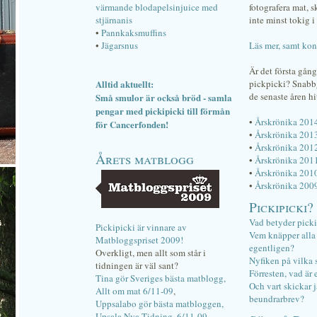
värmande blodapelsinjuice med
fotografera mat, 
stjärnanis
inte minst tokig i 
•
Pannkaksmuffins
•
Jägarsnus
Läs mer, samt kon
Är det första gån
Alltid aktuellt:
pickpicki? Snab
de senaste åren hi
Små smulor är också bröd - samla
pengar med pickipicki till förmån
•
Årskrönika 201
för Cancerfonden!
•
Årskrönika 201
•
Årskrönika 201
Årets matblogg
•
Årskrönika 201
•
Årskrönika 201
•
Årskrönika 200
Pickipicki?
Vad betyder pick
Pickipicki är vinnare av
Vem knäpper alla f
Matbloggspriset 2009!
egentligen?
Overkligt, men allt som står i
Nyfiken på vilka 
tidningen är väl sant?
Förresten, vad är 
Tina gör Sveriges bästa matblogg,
Och vart skickar j
Allt om mat 6/11-09
,
beundrarbrev?
Uppsalabo gör bästa matbloggen,
Upsala Nya Tidning, 6/11-09
.