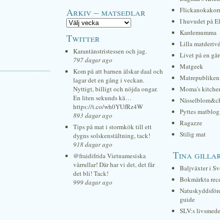
Arkiv – matsedlar
Flickanokakor
I huvudet på E
Kardemumma
Twitter
Lilla matderiv
Karantänstristessen och jag.
Livet på en gå
797 dagar ago
Matgeek
Kom på att barnen älskar daal och
Matrepubliken
lagar det en gång i veckan.
Nyttigt, billigt och nöjda ongar.
Moma's kitche
En liten sekunds kä…
Nässelblom&c
https://t.co/wh0YUfRz4W
Pyttes matblog
893 dagar ago
Ragazze
Tips på mat i stormkök till ett
Stilig mat
dygns solskenstältning, tack!
918 dagar ago
Tina gilla
@fraidifrida Vietnamesiska
vårrullar! Där har vi det, det får
Baljväxter i Sv
det bli! Tack!
Bokmärkta rec
999 dagar ago
Natuskyddsför
guide
SLV:s livsmede