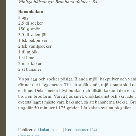
Vänliga hälsningar Brunbananfobiker_84
Banankakan
3 ägg
2,5 dl socker
150 g smör
3,5 dl vetemjöl
1 tsk bakpulver
2 tsk vaniljsocker
1 dl mjölk
1 st lime
2 msk kakao
2 st bananer
Vispa ägg och socker pösigt. Blanda mjöl, bakpulver och vani
rör ner det i äggsmeten. Tillsätt smält smör, mjölk samt skal oc
en lime. Dela smeten i två bunkar och tillsätt kakao i den ena
bröa en brödform. Varva ljus smet, chokladsmet och skivade 
översta lagret måste vara kaksmet, så att bananerna täcks). Gr
ungefär 50 minuter i 175 grader. Låt kakan svalna på galler.
Publicerad i
bakat
,
banan
|
Kommentarer (24)
Skriv ut inlägg