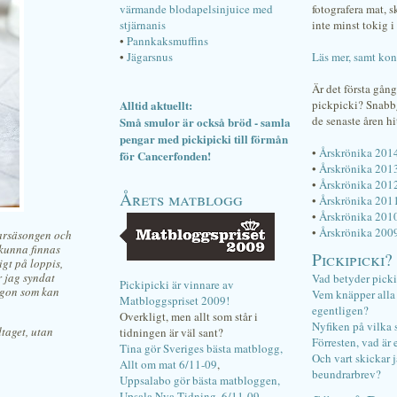
värmande blodapelsinjuice med
fotografera mat, 
stjärnanis
inte minst tokig i 
•
Pannkaksmuffins
•
Jägarsnus
Läs mer, samt kon
Är det första gån
Alltid aktuellt:
pickpicki? Snab
de senaste åren hi
Små smulor är också bröd - samla
pengar med pickipicki till förmån
•
Årskrönika 201
för Cancerfonden!
•
Årskrönika 201
•
Årskrönika 201
Årets matblogg
•
Årskrönika 201
•
Årskrönika 201
•
Årskrönika 200
marsäsongen och
å kunna finnas
Pickipicki?
igt på loppis,
r jag syndat
Vad betyder pick
Pickipicki är vinnare av
någon som kan
Vem knäpper alla f
Matbloggspriset 2009!
egentligen?
Overkligt, men allt som står i
Nyfiken på vilka 
dtaget, utan
tidningen är väl sant?
Förresten, vad är 
Tina gör Sveriges bästa matblogg,
Och vart skickar j
Allt om mat 6/11-09
,
beundrarbrev?
Uppsalabo gör bästa matbloggen,
Upsala Nya Tidning, 6/11-09
.