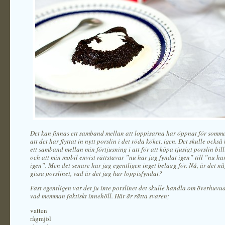
Det kan finnas ett samband mellan att loppisarna har öppnat för som
att det har flyttat in nytt porslin i det röda köket, igen. Det skulle ocks
ett samband mellan min förtjusning i att för att köpa tjusigt porslin bill
och att min mobil envist rättstavar ”nu har jag fyndat igen” till ”nu ha
igen”. Men det senare har jag egentligen inget belägg för. Nå, är det 
gissa porslinet, vad är det jag har loppisfyndat?
Fast egentligen var det ju inte porslinet det skulle handla om överhuvu
vad memman faktiskt innehöll. Här är rätta svaren;
vatten
rågmjöl