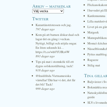
Arkiv – matsedlar
Flickanokakor
I huvudet på E
Kardemumma
Twitter
Lilla matderiv
Karantänstristessen och jag.
Livet på en gå
797 dagar ago
Matgeek
Kom på att barnen älskar daal och
Matrepubliken
lagar det en gång i veckan.
Nyttigt, billigt och nöjda ongar.
Moma's kitche
En liten sekunds kä…
Nässelblom&c
https://t.co/wh0YUfRz4W
Pyttes matblog
893 dagar ago
Ragazze
Tips på mat i stormkök till ett
Stilig mat
dygns solskenstältning, tack!
918 dagar ago
Tina gilla
@fraidifrida Vietnamesiska
vårrullar! Där har vi det, det får
Baljväxter i Sv
det bli! Tack!
Bokmärkta rec
999 dagar ago
Natuskyddsför
guide
SLV:s livsmede