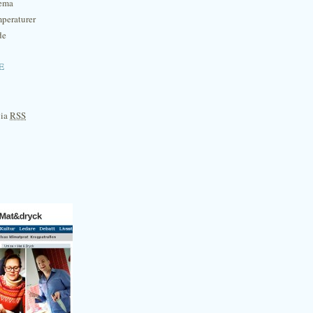
hema
mperaturer
de
e
via
RSS