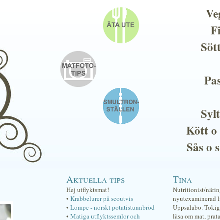
Ve
F
Söt
Pas
Sylt
Kött o
Sås o 
Aktuella tips
Tina
Hej utflyktsmat!
Nutritionist/näri
•
Krabbelurer på scoutvis
nyutexaminerad lä
•
Lompe - norskt potatistunnbröd
Uppsalabo. Tokig 
•
Matiga utflyktssemlor och
läsa om mat, prat