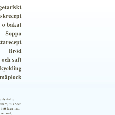
getariskt
iskrecept
t o bakat
Soppa
tarecept
Bröd
 och saft
 kyckling
småplock
ngsfysiolog,
kare, 30 år och
i att laga mat,
a om mat,