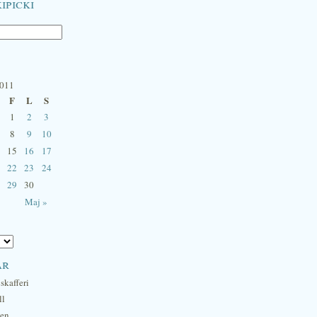
ipicki
2011
F
L
S
1
2
3
8
9
10
15
16
17
22
23
24
29
30
Maj »
ar
skafferi
ll
hen