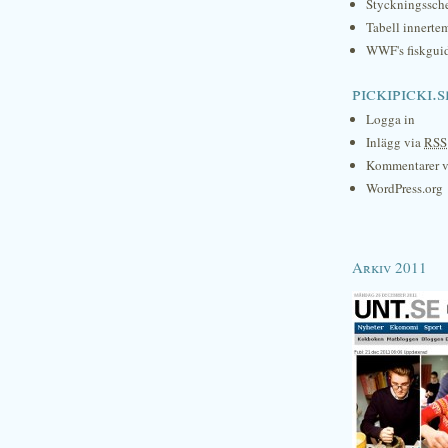
Styckningssc
Tabell innerte
WWF's fiskgui
pickipicki.s
Logga in
Inlägg via
RSS
Kommentarer 
WordPress.org
Arkiv 2011