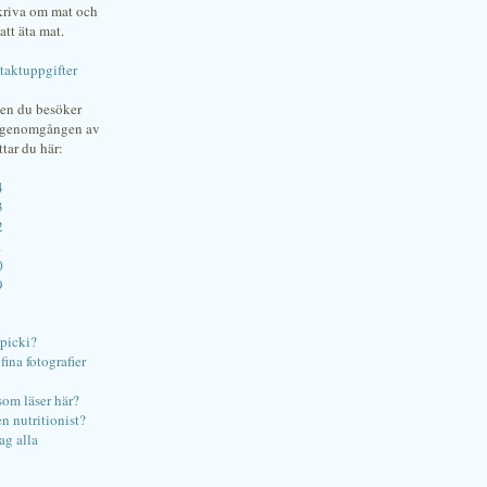
skriva om mat och
att äta mat.
taktuppgifter
gen du besöker
bgenomgången av
ttar du här:
4
3
2
1
0
9
ipicki?
ina fotografier
som läser här?
en nutritionist?
ag alla