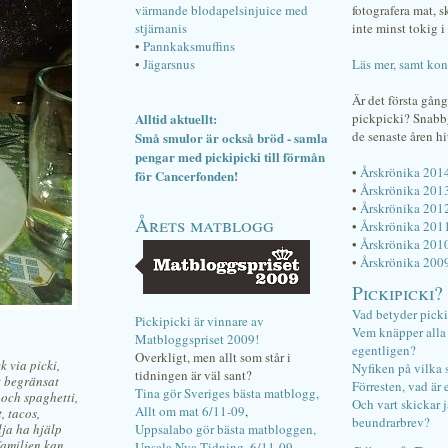
värmande blodapelsinjuice med
fotografera mat, 
stjärnanis
inte minst tokig i 
•
Pannkaksmuffins
•
Jägarsnus
Läs mer, samt kon
Är det första gån
Alltid aktuellt:
pickpicki? Snab
de senaste åren hi
Små smulor är också bröd - samla
pengar med pickipicki till förmån
•
Årskrönika 201
för Cancerfonden!
•
Årskrönika 201
•
Årskrönika 201
Årets matblogg
•
Årskrönika 201
•
Årskrönika 201
•
Årskrönika 200
Pickipicki?
Vad betyder pick
Pickipicki är vinnare av
Vem knäpper alla f
Matbloggspriset 2009!
egentligen?
Overkligt, men allt som står i
k via picki,
Nyfiken på vilka 
tidningen är väl sant?
t begränsat
Förresten, vad är 
Tina gör Sveriges bästa matblogg,
 och spaghetti,
Och vart skickar j
Allt om mat 6/11-09
,
, tacos,
beundrarbrev?
lja ha hjälp
Uppsalabo gör bästa matbloggen,
familjen kan
Upsala Nya Tidning, 6/11-09
.