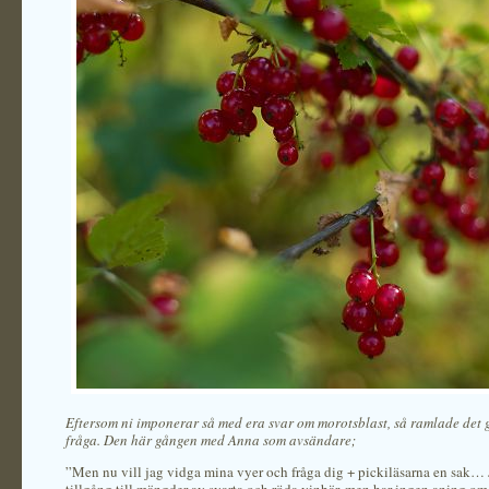
Eftersom ni imponerar så med era svar om morotsblast, så ramlade det g
fråga. Den här gången med Anna som avsändare;
”Men nu vill jag vidga mina vyer och fråga dig + pickiläsarna en sak… 