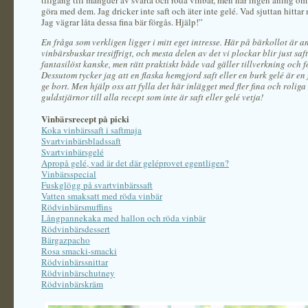
tillgång till mängder av svarta och röda vinbär, men har ingen aning om
göra med dem. Jag dricker inte saft och äter inte gelé. Vad sjuttan hittar 
Jag vägrar låta dessa fina bär förgås. Hjälp!”
En fråga som verkligen ligger i mitt eget intresse. Här på bärkollot är a
vinbärsbuskar tresiffrigt, och mesta delen av det vi plockar blir just saft
fantasilöst kanske, men rätt praktiskt både vad gäller tillverkning och 
Dessutom tycker jag att en flaska hemgjord saft eller en burk gelé är en 
ge bort. Men hjälp oss att fylla det här inlägget med fler fina och roliga
guldstjärnor till alla recept som inte är saft eller gelé vetja!
Vinbärsrecept på picki
Koka vinbärssaft i saftmaja
Svartvinbärsbladssaft
Svartvinbärsgelé
Apropå gelé, vad är det där geléprovet egentligen?
Vinbärsspecial
Fuskglögg på svartvinbärssaft
Vatten smaksatt med röda vinbär
Rödvinbärsmuffins
Långpannekaka med hallon och röda vinbär
Rödvinbärsdessert
Bärgazpacho
Rosa smacki-smacki
Rödvinbärssnittar
Rödvinbärschutney
Rödvinbärskräm