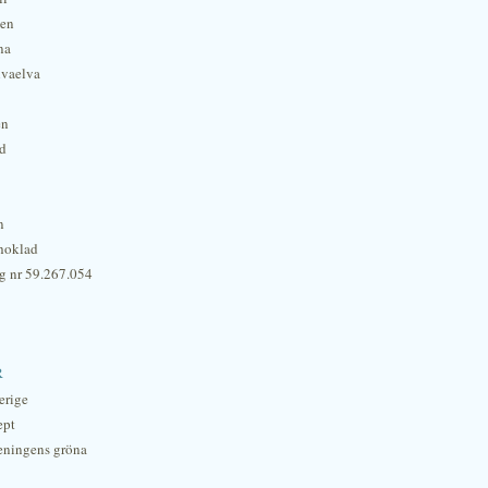
hen
na
lvaelva
én
rd
n
hoklad
g nr 59.267.054
r
erige
ept
eningens gröna