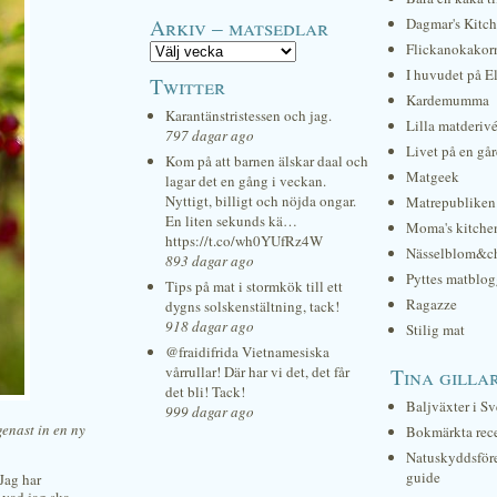
Arkiv – matsedlar
Dagmar's Kitc
Flickanokakor
I huvudet på E
Twitter
Kardemumma
Karantänstristessen och jag.
Lilla matderiv
797 dagar ago
Livet på en gå
Kom på att barnen älskar daal och
Matgeek
lagar det en gång i veckan.
Nyttigt, billigt och nöjda ongar.
Matrepubliken
En liten sekunds kä…
Moma's kitche
https://t.co/wh0YUfRz4W
Nässelblom&c
893 dagar ago
Pyttes matblog
Tips på mat i stormkök till ett
Ragazze
dygns solskenstältning, tack!
918 dagar ago
Stilig mat
@fraidifrida Vietnamesiska
vårrullar! Där har vi det, det får
Tina gilla
det bli! Tack!
Baljväxter i Sv
999 dagar ago
enast in en ny
Bokmärkta rec
Natuskyddsför
guide
Jag har