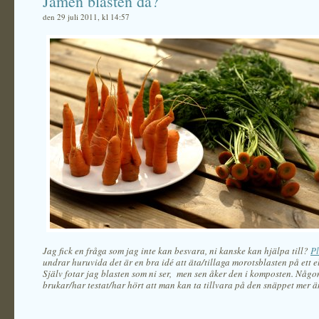
Jamen blasten då?
den 29 juli 2011, kl 14:57
Jag fick en fråga som jag inte kan besvara, ni kanske kan hjälpa till?
P
undrar huruvida det är en bra idé att äta/tillaga morotsblasten på ett el
Själv fotar jag blasten som ni ser, men sen åker den i komposten. Någo
brukar/har testat/har hört att man kan ta tillvara på den snäppet mer ä