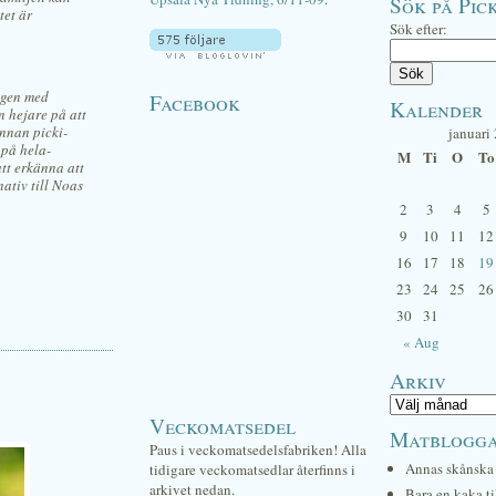
Sök på Pick
tet är
Sök efter:
ggen med
Facebook
Kalender
n hejare på att
annan picki-
januari
 på hela-
M
Ti
O
To
att erkänna att
nativ till Noas
2
3
4
5
9
10
11
12
16
17
18
19
23
24
25
26
30
31
« Aug
Arkiv
Veckomatsedel
Matblogg
Paus i veckomatsedelsfabriken! Alla
Annas skånska 
tidigare veckomatsedlar återfinns i
arkivet nedan.
Bara en kaka ti