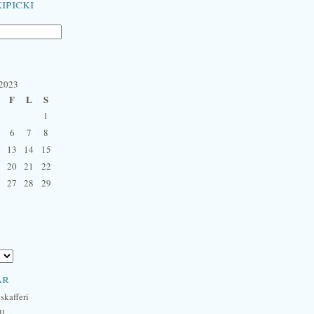
ipicki
 2023
F
L
S
1
6
7
8
13
14
15
20
21
22
27
28
29
ar
skafferi
ll