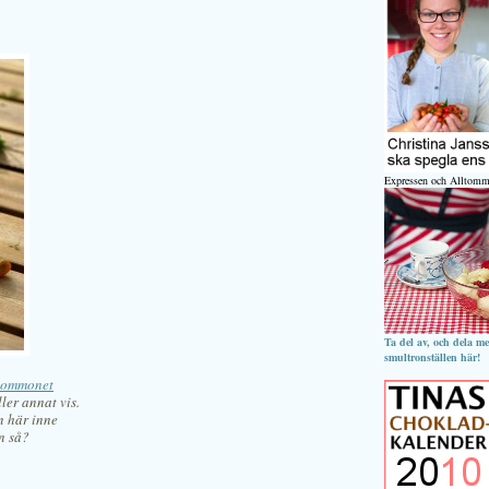
Expressen och Alltomm
Ta del av, och dela m
smultronställen här!
lommonet
ler annat vis.
n här inne
n så?