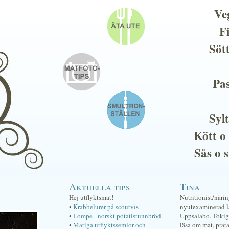
Ve
F
Söt
Pas
Sylt
Kött o
Sås o 
Aktuella tips
Tina
Hej utflyktsmat!
Nutritionist/näri
•
Krabbelurer på scoutvis
nyutexaminerad lä
•
Lompe - norskt potatistunnbröd
Uppsalabo. Tokig 
•
Matiga utflyktssemlor och
läsa om mat, prat