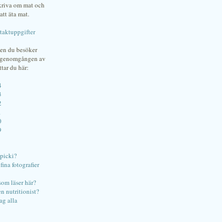
skriva om mat och
att äta mat.
taktuppgifter
gen du besöker
bgenomgången av
ttar du här:
4
3
2
1
0
9
ipicki?
ina fotografier
som läser här?
en nutritionist?
ag alla