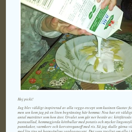
Hej picki!
Jag blev väldigt inspirerad av alla veggo-recept som kusinen Gustav fic
men sen kom jag på en liten begränsing här hemma: Noa har ett väldig
antal maträtter som hon äter. Urvalet som går ner består av: köttfärssås
pastasallad, hemmagjorda köttbullar med potatis och mycket lingonsylt
pannkakor, varmkorv och korvstroganoff med ris. Så jag skulle gärna vi
med lite tips på barnvänliga vardagsrecept. Det vore trevligt om alla i 