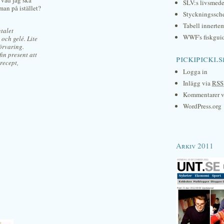
 vad jag ska
SLV:s livsmede
man på istället?
Styckningssc
Tabell innerte
ntalet
WWF's fiskgui
 och gelé. Lite
förvaring.
fin present att
pickipicki.s
 recept,
Logga in
Inlägg via
RSS
Kommentarer 
WordPress.org
Arkiv 2011