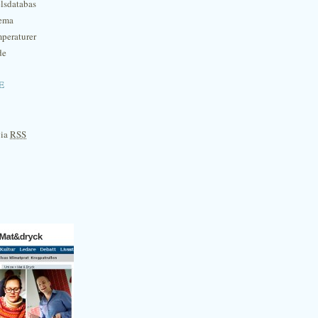
lsdatabas
hema
mperaturer
de
e
via
RSS