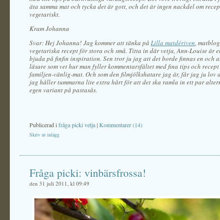
äta samma mat och tycka det är gott, och det är ingen nackdel om recep
vegetariskt.
Kram Johanna
Svar: Hej Johanna!
Jag kommer att tänka på
Lilla matd
é
riven
, matblo
vegetariska recept för stora och små. Titta in där vetja, Ann-Louise är e
bjuda på finfin inspiration. Sen tror ju jag att det borde finnas en och 
läsare som vet hur man fyller kommentarsfältet med fina tips och recept
familjen-vänlig-mat. Och som den filmjölkshatare jag är, får jag ju lov 
jag håller tummarna lite extra hårt för att det ska ramla in ett par alter
egen variant på pastasås.
Publicerad i
fråga picki vetja
|
Kommentarer (14)
Skriv ut inlägg
Fråga picki: vinbärsfrossa!
den 31 juli 2011, kl 09:49