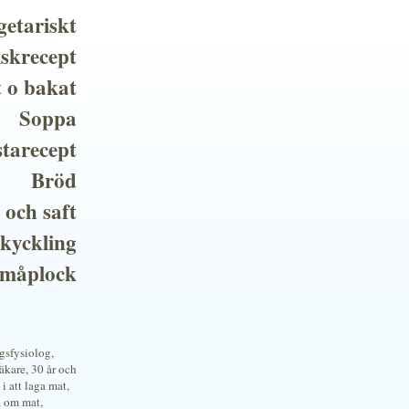
getariskt
iskrecept
t o bakat
Soppa
tarecept
Bröd
 och saft
 kyckling
småplock
ngsfysiolog,
kare, 30 år och
i att laga mat,
a om mat,