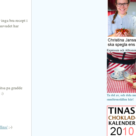
 inga bra recept i
huvudet har
Expressen och Alltomm
itsa pa gradde
 :)
Ta del av, och dela m
smultronställen här!
fins/
;-)