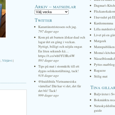
Arkiv – matsedlar
Dagmar's Kitc
Flickanokakor
I huvudet på E
Twitter
Kardemumma
Karantänstristessen och jag.
Lilla matderiv
797 dagar ago
Livet på en gå
Kom på att barnen älskar daal och
Matgeek
lagar det en gång i veckan.
Nyttigt, billigt och nöjda ongar.
Matrepubliken
En liten sekunds kä…
Moma's kitche
https://t.co/wh0YUfRz4W
Nässelblom&c
893 dagar ago
r
,
Ylöjärvi
|
Pyttes matblog
Tips på mat i stormkök till ett
Ragazze
dygns solskenstältning, tack!
918 dagar ago
Stilig mat
@fraidifrida Vietnamesiska
vårrullar! Där har vi det, det får
Tina gilla
det bli! Tack!
Baljväxter i Sv
999 dagar ago
Bokmärkta rec
Natuskyddsför
guide