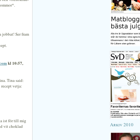
blommor*.
ra jobbat! Ser fram
cept.
.com
kl 10:57,
ina. Tina said:
 recept vetja:
 ist för till mig
Arkiv 2010
ed vit choklad