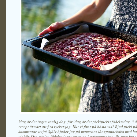
Idag är det ingen vanlig dag, för idag är det pickipickis födelsedag. 3 
recept är värt att fira tycker jag. Hur vi firar på bästa vis? Bjud picki på
kommentar vetja! Själv bjuder jag på mammans långpannekaka med ha
vinbär. Den riktiga födelsedagspresenten återkommer jag till, men jag t