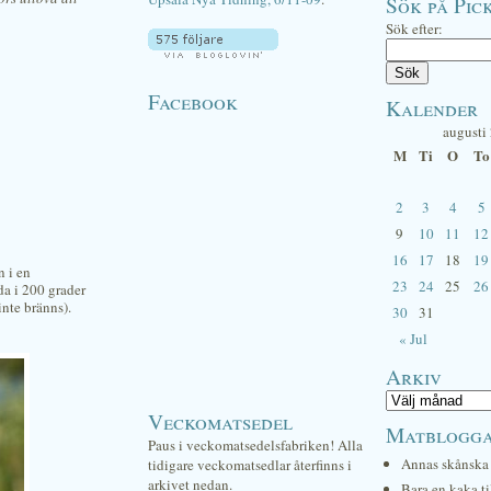
Sök på Pick
Sök efter:
Facebook
Kalender
augusti
M
Ti
O
To
2
3
4
5
9
10
11
12
16
17
18
19
n i en
23
24
25
26
a i 200 grader
inte bränns).
30
31
« Jul
Arkiv
Veckomatsedel
Matblogg
Paus i veckomatsedelsfabriken! Alla
Annas skånska 
tidigare veckomatsedlar återfinns i
arkivet nedan.
Bara en kaka ti