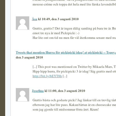
mousse-créme och toppa det hela med lite färska lavendel
Åsa
kl 10:49, den 3 augusti 2010
Grattis, grattis!! Det är ingen dålig samling på bara tre år. B
emot tre nya år med Pickipicki :-)
Har lite ont om tid nu men får väl återkomma senare med re
Tweets that mention Hurra för pickipicki idag! at pickipicki -- Topsy
den 3 augusti 2010
[...] This post was mentioned on Twitter by Mikaela Mars, T
Hipp hipp hurra, för pickipicki 3 år idag! Säg grattis med ett
http://bit.ly/bEYT8h
[...]
Josefina
kl 11:00, den 3 augusti 2010
Grattis bästa och godaste picki! Jag länkar till en trevlig tårta
eftersom jag har lite paus. Kakan/tårtan är en cheesecake m
som jag gjorde till midsommar förra året. Kram!