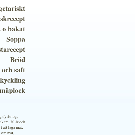
getariskt
iskrecept
t o bakat
Soppa
tarecept
Bröd
 och saft
 kyckling
småplock
ngsfysiolog,
kare, 30 år och
i att laga mat,
a om mat,