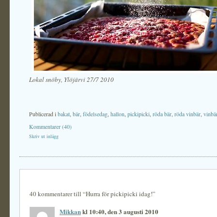
Lokal snöby, Ylöjärvi 27/7 2010
Publicerad i
bakat
,
bär
,
födelsedag
,
hallon
,
pickipicki
,
röda bär
,
röda vinbär
,
vinbä
Kommentarer (40)
Skriv ut inlägg
40 kommentarer till “Hurra för pickipicki idag!”
Mikkan
kl 10:40, den 3 augusti 2010