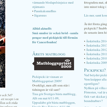
värmande blodapelsinjuice med
fotografera mat, 
stjärnanis
inte minst tokig i 
•
Pannkaksmuffins
•
Jägarsnus
Läs mer, samt kon
Är det första gån
Alltid aktuellt:
pickpicki? Snab
de senaste åren hi
Små smulor är också bröd - samla
pengar med pickipicki till förmån
•
Årskrönika 201
för Cancerfonden!
•
Årskrönika 201
•
Årskrönika 201
Årets matblogg
•
Årskrönika 201
•
Årskrönika 201
•
Årskrönika 200
Pickipicki?
Vad betyder pick
Pickipicki är vinnare av
Vem knäpper alla f
Matbloggspriset 2009!
egentligen?
Overkligt, men allt som står i
Nyfiken på vilka 
tidningen är väl sant?
Förresten, vad är 
Tina gör Sveriges bästa matblogg,
år och 547
Och vart skickar j
Allt om mat 6/11-09
,
 ett recept i en
beundrarbrev?
Uppsalabo gör bästa matbloggen,
llon och röda
örs utlova att
Upsala Nya Tidning, 6/11-09
.