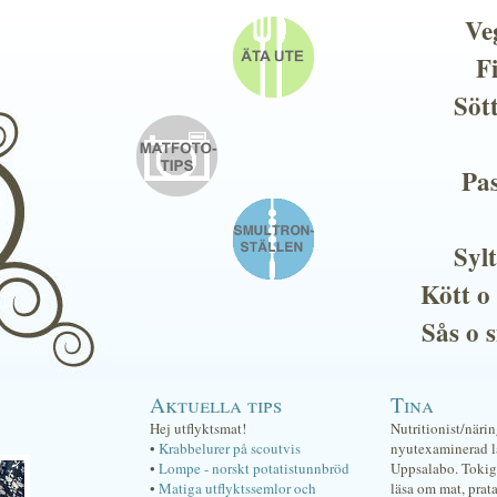
Ve
F
Söt
Pas
Sylt
Kött o
Sås o 
Aktuella tips
Tina
Hej utflyktsmat!
Nutritionist/näri
•
Krabbelurer på scoutvis
nyutexaminerad lä
•
Lompe - norskt potatistunnbröd
Uppsalabo. Tokig 
•
Matiga utflyktssemlor och
läsa om mat, prat