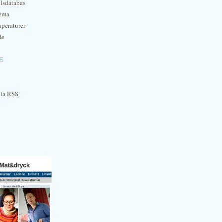
lsdatabas
hema
mperaturer
de
e
via
RSS