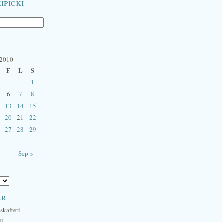
ipicki
 2010
F
L
S
1
6
7
8
13
14
15
20
21
22
27
28
29
Sep »
ar
skafferi
ll