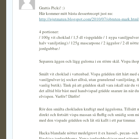
Grattis Picki! :)
Här kommer mitt bästa dessertrecept just nu:
http://njutmaten.blogspot.com/2010/07/obruten-mark.html
4 portioner:
/ 100g vit choklad / 1,5 dl vispgrädde / 1 nypa vaniljpulver 
halv vaniljstång) / 125g mascarpone / 2 äggulor / 2 dl nötter
jordgubbar /
Separera äggen och lägg gulorna i en större skål. Vispa ihop
Smält vit choklad i vattenbad. Vispa grädden rätt hårt med
vaniljpulver (ej socker alltså, utan granulerad vaniljstång, f
vanlig butik). Tänk på att grädden skall vara iskall när du v
det alltid blir bäst med handvispad grädde snarare än när d
elvispen. Varför? Därför!
Rör den smälta chokladen kraftigt med äggulorna. Tillsätt
direkt och fortsätt vispa massan så fluffig och smidig som m
med den vispade grädden och låt stå kallt i ett par timmar.
Hacka blandade nötter medelgrovt (t ex hassel-, pecan- och 
Finskiva jordgubbarna. Varva jordgubbsskivor med nötsmul