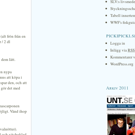
SLV:s livsmede
Styckningssc
Tabell innerte
WWF's fiskgui
pickipicki.s
(alt frön från en
 / 2 dl
Logga in
Inlägg via
RSS
Kommentarer 
 dem lätt.
WordPress.org
 en nypa
inns att köpa i
ispar den, och att
Arkiv 2011
u gör det med
 mascarponen
öjligt. Vänd ihop
valnötter).
 och vitchoklad-