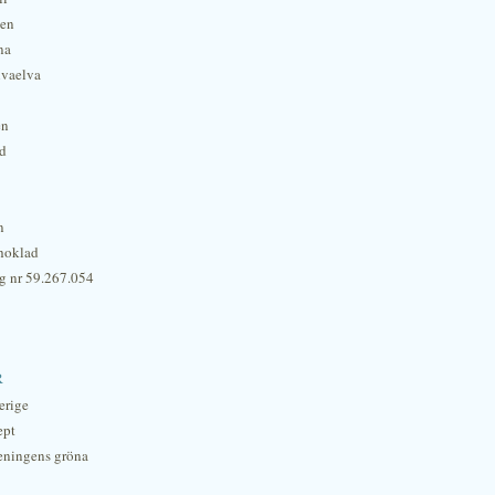
hen
na
lvaelva
én
rd
n
hoklad
g nr 59.267.054
r
erige
ept
eningens gröna