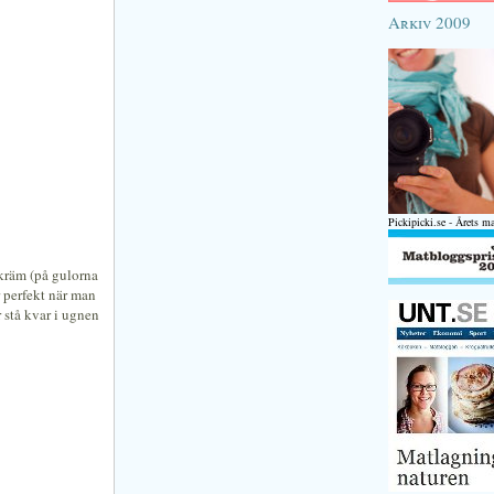
Arkiv 2009
Pickipicki.se - Årets m
nkräm (på gulorna
r perfekt när man
 stå kvar i ugnen