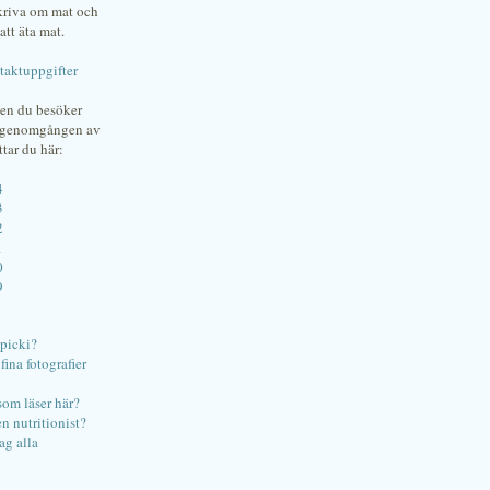
skriva om mat och
att äta mat.
taktuppgifter
gen du besöker
bgenomgången av
ttar du här:
4
3
2
1
0
9
ipicki?
ina fotografier
som läser här?
en nutritionist?
ag alla