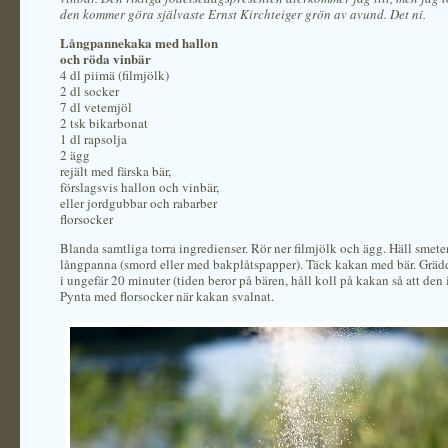
den kommer göra självaste Ernst Kirchteiger grön av avund. Det ni.
Långpannekaka med hallon
och röda vinbär
4 dl piimä (filmjölk)
2 dl socker
7 dl vetemjöl
2 tsk bikarbonat
1 dl rapsolja
2 ägg
rejält med färska bär,
förslagsvis hallon och vinbär,
eller jordgubbar och rabarber
florsocker
Blanda samtliga torra ingredienser. Rör ner filmjölk och ägg. Häll smete
långpanna (smord eller med bakplåtspapper). Täck kakan med bär. Grädd
i ungefär 20 minuter (tiden beror på bären, håll koll på kakan så att den 
Pynta med florsocker när kakan svalnat.