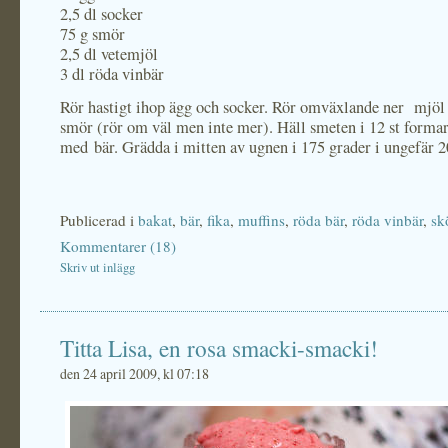
2,5 dl socker
75 g smör
2,5 dl vetemjöl
3 dl röda vinbär
Rör hastigt ihop ägg och socker. Rör omväxlande ner mjöl
smör (rör om väl men inte mer). Häll smeten i 12 st forma
med bär. Grädda i mitten av ugnen i 175 grader i ungefär 2
Publicerad i
bakat
,
bär
,
fika
,
muffins
,
röda bär
,
röda vinbär
,
sk
Kommentarer (18)
Skriv ut inlägg
Titta Lisa, en rosa smacki-smacki!
den 24 april 2009, kl 07:18