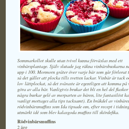
Sommarkollot skulle utan tvivel kunna förväxlas med ett
vinbärsplantage. Själv slutade jag räkna vinbärsbuskarna 
upp i 100. Mormorn gråter över varje bär som går förlorat t
så det gäller att plocka tills svetten lackar. Vinbär är tack 
lov lättplockat, så det svåraste är egentligen att komma på
göra av alla bär. Vanligtvis brukar det bli en hel del flaskor
några burkar gelé av merparten av bären, lite fantasilöst k
vanligt mottages alla tips tacksamt). En bråkdel av vinbär
rödvinbärsmuffins som Ida tipsade om, efter recept i tidni
utmärkt idé som blev kalasgoda muffins till skördefika.
Rödvinbärsmuffins
2 ägg