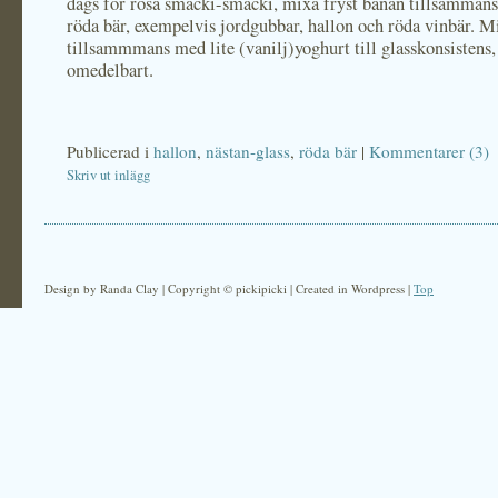
dags för rosa smacki-smacki, mixa fryst banan tillsammans
röda bär, exempelvis jordgubbar, hallon och röda vinbär. M
tillsammmans med lite (vanilj)yoghurt till glasskonsistens,
omedelbart.
Publicerad i
hallon
,
nästan-glass
,
röda bär
|
Kommentarer (3)
Skriv ut inlägg
Design by Randa Clay | Copyright © pickipicki | Created in Wordpress |
Top