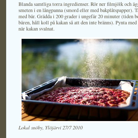
Blanda samtliga torra ingredienser. Rör ner filmjölk och äg
smeten i en långpanna (smord eller med bakplåtspapper). 
med bär. Grädda i 200 grader i ungefär 20 minuter (tiden b
bären, håll koll på kakan så att den inte bränns). Pynta med
när kakan svalnat.
Lokal snöby, Ylöjärvi 27/7 2010