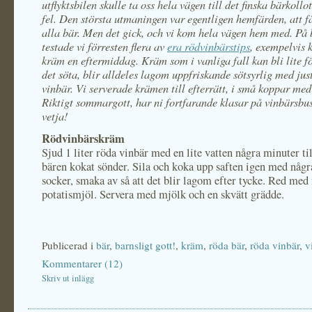
utflyktsbilen skulle ta oss hela vägen till det finska bärkollo
fel. Den största utmaningen var egentligen hemfärden, att 
alla bär. Men det gick, och vi kom hela vägen hem med. På 
testade vi förresten flera av
era rödvinbärstips
, exempelvis 
kräm en eftermiddag. Kräm som i vanliga fall kan bli lite f
det söta, blir alldeles lagom uppfriskande sötsyrlig med jus
vinbär. Vi serverade krämen till efterrätt, i små koppar med
Riktigt sommargott, har ni fortfarande klasar på vinbärsbus
vetja!
Rödvinbärskräm
Sjud 1 liter röda vinbär med en lite vatten några minuter til
bären kokat sönder. Sila och koka upp saften igen med någ
socker, smaka av så att det blir lagom efter tycke. Red me
potatismjöl. Servera med mjölk och en skvätt grädde.
Publicerad i
bär
,
barnsligt gott!
,
kräm
,
röda bär
,
röda vinbär
,
v
Kommentarer (12)
Skriv ut inlägg