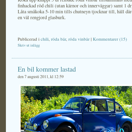
finhackad röd chili (utan kärnor och innerväggar) samt 1 dr
Låta småkoka 5-10 min tills chutneyn tjocknar till, häll där
en väl rengjord glasburk.
Publicerad i
chili
,
röda bär
,
röda vinbär
|
Kommentarer (15)
Skriv ut inlägg
En bil kommer lastad
den 7 augusti 2011, kl 12:59