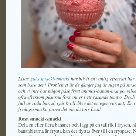
Lisas
gula smacki-smacki
har blivit en vanlig efterrätt hä
som bara den! Problemet är de gånger jag är sugen på sma
och vi inte har någon påse fryst ananas-banan-mango, vilk
ofta eftersom påsarna försvinner i ett rasande tempo. Doch 
full av röda bär, så igår kväll blev det en egen variant. En 
fredagssmacki, prova det om du törs Lisa!
Rosa smacki-smacki
Dela en eller flera bananer och lägg på en tallrik i frysen, n
bananbitarna är frysta kan det flyttas över till en fryspåse. 