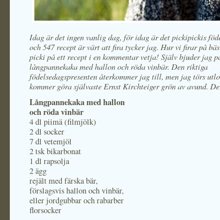
Idag är det ingen vanlig dag, för idag är det pickipickis föd
och 547 recept är värt att fira tycker jag. Hur vi firar på bä
picki på ett recept i en kommentar vetja! Själv bjuder ja
långpannekaka med hallon och röda vinbär. Den riktiga
födelsedagspresenten återkommer jag till, men jag törs utlo
kommer göra självaste Ernst Kirchteiger grön av avund. Det
Långpannekaka med hallon
och röda vinbär
4 dl piimä (filmjölk)
2 dl socker
7 dl vetemjöl
2 tsk bikarbonat
1 dl rapsolja
2 ägg
rejält med färska bär,
förslagsvis hallon och vinbär,
eller jordgubbar och rabarber
florsocker