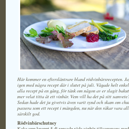
Här kommer en eftersläntrare bland rödvinbärsrecepten. Jag
igen med några recept där i slutet på juli. Vågade
helt enke
alla recept på en gång, för tänk om någon av er slagit bakut
mer velat titta åt ett vinbär. Vem vill ha det på sitt samvete
Sedan hade det ju givetvis även varit synd och skam om chu
passera som ett recept i mängden, nu när den råkar vara all
särskilt god.
Rödvinbärschutney
Koka upp knappt 5 dl rensade röda vinbär tillsammans med