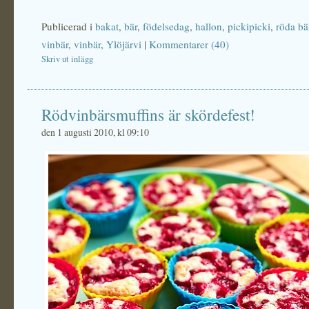
Publicerad i
bakat
,
bär
,
födelsedag
,
hallon
,
pickipicki
,
röda bä
vinbär
,
vinbär
,
Ylöjärvi
|
Kommentarer (40)
Skriv ut inlägg
Rödvinbärsmuffins är skördefest!
den 1 augusti 2010, kl 09:10