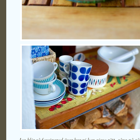
Jag blir så fascinerad över hur ni kan gissa rätt, gång på g