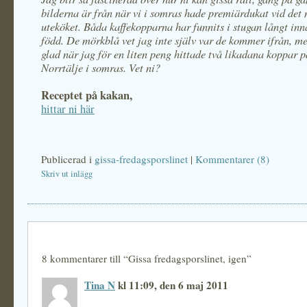
bilderna är från när vi i somras hade premiärdukat vid det
uteköket. Båda kaffekopparna har funnits i stugan långt inn
född. De mörkblå vet jag inte själv var de kommer ifrån, me
glad när jag för en liten peng hittade två likadana koppar p
Norrtälje i somras. Vet ni?
Receptet på kakan,
hittar ni här
Publicerad i
gissa-fredagsporslinet
|
Kommentarer (8)
Skriv ut inlägg
8 kommentarer till “Gissa fredagsporslinet, igen”
Tina N
kl 11:09, den 6 maj 2011