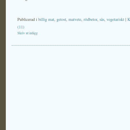
Publicerad i
billig mat
,
getost
,
matvete
,
rödbetor
,
sås
,
vegetariskt
|
K
(11)
Skriv ut inlägg