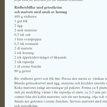
Rödbetsbiffar med getostkräm
och matvete med smak av honung
400 g rödbetor
1 gul lök
2 ägg
2 msk maizena
0,5 tsk salt
1 krm svartpeppar
0,5 tsk rosmarin
2 dl matvete
2 tsk honung
2 tsk äppelcidervinäger el liknande
2 tsk rapsolja
1 dl creme fraiche
80 g getost
Riv rödbetor grovt och lök fint. Pressa den mesta av vätskan u
Blanda grönsaksrivet med ägg, maizena och kryddor (mortla 
Koka matvetet enligt anvisningar på paketet. Forma ca 8 platta
stek på medelhög värme i lite rapsolja el smör, ca 2-3 min per 
vattnet från det kokta matvetet, och rör ner honung, olja och v
Smula ner getosten i creme fraichen. Servera matvetet med röd
och getostkräm.