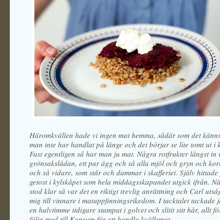
Häromkvällen hade vi ingen mat hemma, sådär som det känns
man inte har handlat på länge och det börjar se lite tomt ut i 
Fast egentligen så har man ju mat. Några rotfrukter längst in 
grönsakslådan, ett par ägg och så alla mjöl och gryn och kor
och så vidare, som står och dammar i skafferiet. Själv hittade 
getost i kylskåpet som hela middagsskapandet utgick ifrån. 
stod klar så var det en riktigt trevlig anrättning och Carl uts
mig till vinnare i matuppfinningsrikedom. I tacktalet tackade
en halvtimme tidigare stampat i golvet och slitit sitt hår, allt fö
följa med till Konsum för att handla kvällsmat.