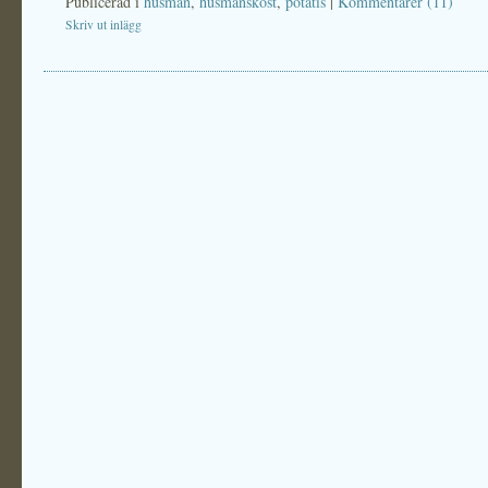
Publicerad i
husman
,
husmanskost
,
potatis
|
Kommentarer (11)
Skriv ut inlägg