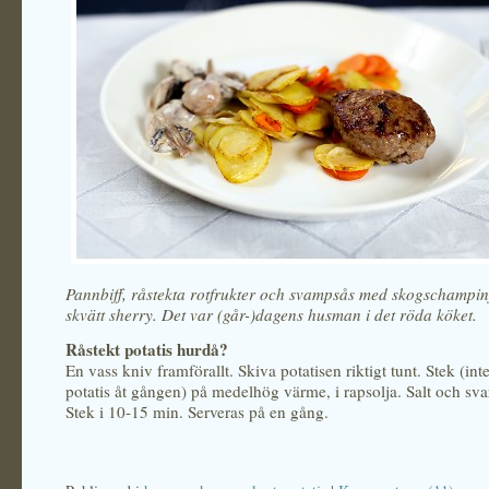
Pannbiff, råstekta rotfrukter och svampsås med skogschampi
skvätt sherry. Det var (går-)dagens husman i det röda köket.
Råstekt potatis hurdå?
En vass kniv framförallt. Skiva potatisen riktigt tunt. Stek (in
potatis åt gången) på medelhög värme, i rapsolja. Salt och sva
Stek i 10-15 min. Serveras på en gång.