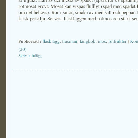
är mjukt. Häll av det mesta av spadet (spara för ev spädning
rotmoset grovt. Moset kan vispas fluffigt (späd med spadet 
om det behövs). Rör i smör, smaka av med salt och peppar.
färsk persilja. Servera fläskläggen med rotmos och stark se
Publicerad i
fläsklägg
,
husman
,
långkok
,
mos
,
rotfrukter
|
Kom
(20)
Skriv ut inlägg