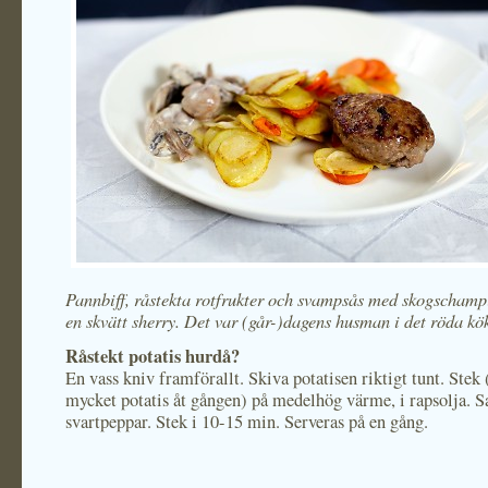
Pannbiff, råstekta rotfrukter och svampsås med skogschamp
en skvätt sherry. Det var (går-)dagens husman i det röda kök
Råstekt potatis hurdå?
En vass kniv framförallt. Skiva potatisen riktigt tunt. Stek 
mycket potatis åt gången) på medelhög värme, i rapsolja. S
svartpeppar. Stek i 10-15 min. Serveras på en gång.