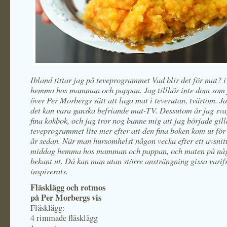
Ibland tittar jag på teveprogrammet Vad blir det för mat? i
hemma hos mamman och pappan. Jag tillhör inte dom som 
över Per Morbergs sätt att laga mat i teverutan, tvärtom. Ja
det kan vara ganska befriande mat-TV. Dessutom är jag sva
fina kokbok, och jag tror nog banne mig att jag började gill
teveprogrammet lite mer efter att den fina boken kom ut för
år sedan. När man hursomhelst någon vecka efter ett avsnit
middag hemma hos mamman och pappan, och maten på någo
bekant ut. Då kan man utan större ansträngning gissa varif
inspirerats.
Fläsklägg och rotmos
på Per Morbergs vis
Fläsklägg:
4 rimmade fläsklägg