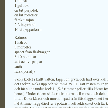
1 morot
1 gul lök
en bit purjolök
en bit rotselleri
färsk timjan
2-3 lagerblad
10 vitpepparkorn
Rotmos:
1 kålrot
3 morötter
spadet från fläskläggen
8-10 potatisar
salt och vitpeppar
smör
färsk persilja
Skölj köttet i kallt vatten, lägg i en gryta och häll över kallt
det täcker. Koka upp och skumma av. Tillsätt resten av ing
och låt sjuda under lock i 1,5-2 timmar (eller tills köttet lo
benet). Under tiden: skala rotfrukterna till moset och dela 
bitar. Koka kålrot och morot i spad från fläskläggskoket i 
halvtimme, lägg därefter i potatis i rotfruktskoket och låt ko