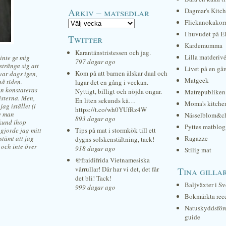
Arkiv – matsedlar
Dagmar's Kitc
Flickanokakor
I huvudet på E
Twitter
Kardemumma
Karantänstristessen och jag.
Lilla matderiv
inte ge mig
797 dagar ago
stränga sig att
Livet på en gå
Kom på att barnen älskar daal och
var dags igen,
Matgeek
på tiden.
lagar det en gång i veckan.
an konstateras
Nyttigt, billigt och nöjda ongar.
Matrepubliken
ästerna. Men,
En liten sekunds kä…
Moma's kitche
ag istället (i
https://t.co/wh0YUfRz4W
e man
Nässelblom&c
893 dagar ago
ekund ihop
Pyttes matblog
 gjorde jag mitt
Tips på mat i stormkök till ett
stämt att jag
Ragazze
dygns solskenstältning, tack!
 och inte över
918 dagar ago
Stilig mat
@fraidifrida Vietnamesiska
vårrullar! Där har vi det, det får
Tina gilla
det bli! Tack!
Baljväxter i Sv
999 dagar ago
Bokmärkta rec
Natuskyddsför
guide