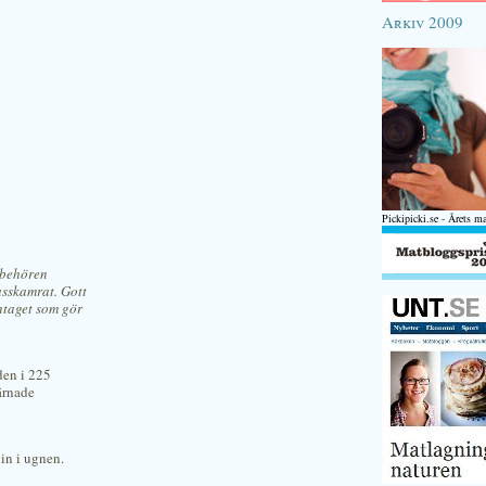
Arkiv 2009
Pickipicki.se - Årets m
llbehören
asskamrat. Gott
antaget som gör
den i 225
ärnade
in i ugnen.