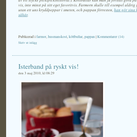
av ett stycke pickipickihistoria!). Köttbullar kan man ju förstås göra på
vis, inte minst på sitt eget favoritvis. Farmorn skulle till exempel aldrig
utan ett uns kryddpeppar i smeten, och pappan förresten,
han gör sina 
såhär
.
Publicerad i
farmor
,
husmanskost
,
köttbullar
,
pappan
|
Kommentarer (14)
Skriv ut inlägg
Isterband på ryskt vis!
den 3 maj 2010, kl 08:29