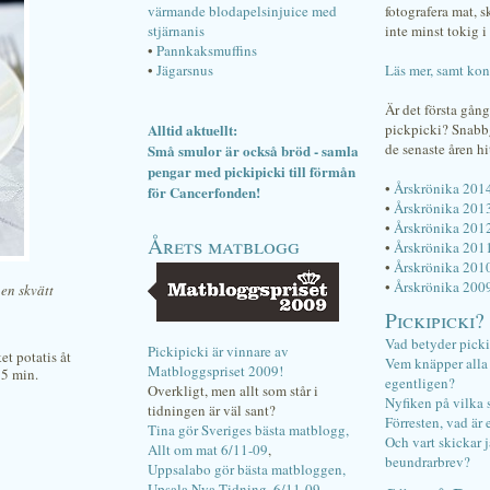
värmande blodapelsinjuice med
fotografera mat, 
stjärnanis
inte minst tokig i 
•
Pannkaksmuffins
•
Jägarsnus
Läs mer, samt kon
Är det första gån
Alltid aktuellt:
pickpicki? Snab
de senaste åren hi
Små smulor är också bröd - samla
pengar med pickipicki till förmån
•
Årskrönika 201
för Cancerfonden!
•
Årskrönika 201
•
Årskrönika 201
Årets matblogg
•
Årskrönika 201
•
Årskrönika 201
•
Årskrönika 200
en skvätt
Pickipicki?
Vad betyder pick
Pickipicki är vinnare av
et potatis åt
Vem knäpper alla f
Matbloggspriset 2009!
15 min.
egentligen?
Overkligt, men allt som står i
Nyfiken på vilka 
tidningen är väl sant?
Förresten, vad är 
Tina gör Sveriges bästa matblogg,
Och vart skickar j
Allt om mat 6/11-09
,
beundrarbrev?
Uppsalabo gör bästa matbloggen,
Upsala Nya Tidning, 6/11-09
.