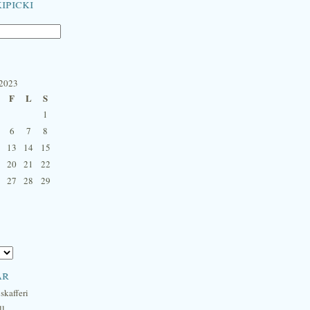
ipicki
 2023
F
L
S
1
6
7
8
13
14
15
20
21
22
27
28
29
ar
skafferi
ll