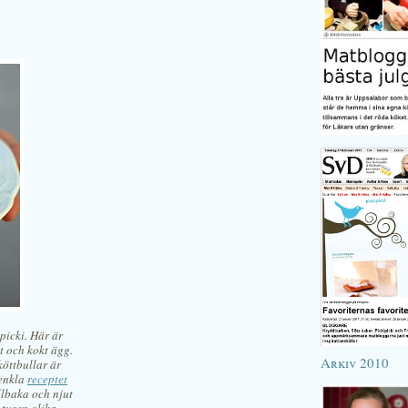
picki. Här är
at och kokt ägg.
Arkiv 2010
köttbullar är
 enkla
receptet
illbaka och njut