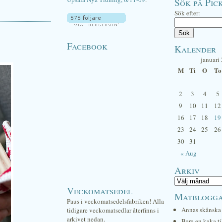
Sök på Pick
Sök efter:
Facebook
Kalender
januari
M
Ti
O
To
2
3
4
5
9
10
11
12
16
17
18
19
23
24
25
26
30
31
« Aug
Arkiv
Veckomatsedel
Matblogg
Paus i veckomatsedelsfabriken! Alla
Annas skånska 
tidigare veckomatsedlar återfinns i
arkivet nedan.
Bara en kaka ti