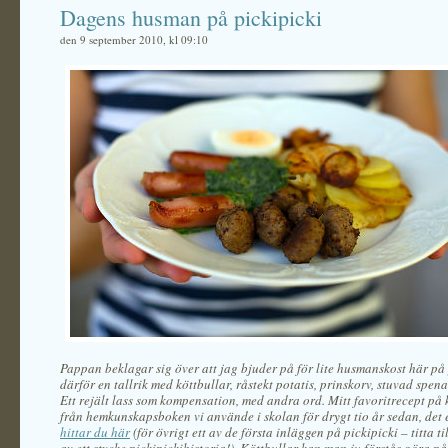
Dagens husman på pickipicki
den 9 september 2010, kl 09:10
Pappan beklagar sig över att jag bjuder på för lite husmanskost här på 
därför en tallrik med köttbullar, råstekt potatis, prinskorv, stuvad spen
Ett rejält lass som kompensation, med andra ord. Mitt favoritrecept på 
från hemkunskapsboken vi använde i skolan för drygt tio år sedan, det
hittar du här
(för övrigt ett av de första inläggen på pickipicki – titta t