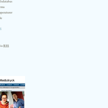
lsdatabas
hema
mperaturer
de
e
via
RSS