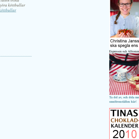
 tusen olika
 göra köttbullar
köttbullar
Expressen och Alltomm
Ta del av, och dela m
smultronställen här!