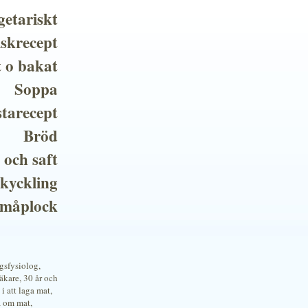
getariskt
iskrecept
t o bakat
Soppa
tarecept
Bröd
 och saft
 kyckling
småplock
ngsfysiolog,
kare, 30 år och
i att laga mat,
a om mat,