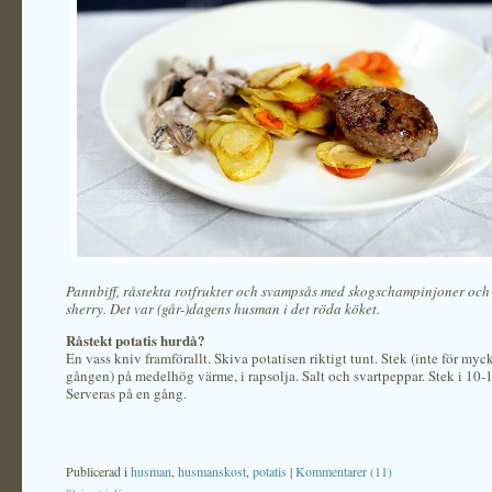
Pannbiff, råstekta rotfrukter och svampsås med skogschampinjoner och 
sherry. Det var (går-)dagens husman i det röda köket.
Råstekt potatis hurdå?
En vass kniv framförallt. Skiva potatisen riktigt tunt. Stek (inte för myck
gången) på medelhög värme, i rapsolja. Salt och svartpeppar. Stek i 10-
Serveras på en gång.
Publicerad i
husman
,
husmanskost
,
potatis
|
Kommentarer (11)