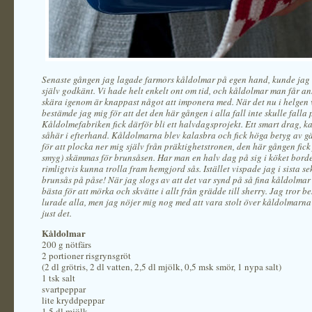
Senaste gången jag lagade farmors kåldolmar på egen hand, kunde jag 
själv godkänt. Vi hade helt enkelt ont om tid, och kåldolmar man får an
skära igenom är knappast något att imponera med. När det nu i helgen 
bestämde jag mig för att det den här gången i alla fall inte skulle falla 
Kåldolmefabriken fick därför bli ett halvdagsprojekt. Ett smart drag, k
såhär i efterhand. Kåldolmarna blev kalasbra och fick höga betyg av g
för att plocka ner mig själv från präktighetstronen, den här gången fick j
smyg) skämmas för brunsåsen. Har man en halv dag på sig i köket bord
rimligtvis kunna trolla fram hemgjord sås. Istället vispade jag i sista s
brunsås på påse! När jag slogs av att det var synd på så fina kåldolmar
bästa för att mörka och skvätte i allt från grädde till sherry. Jag tror be
lurade alla, men jag nöjer mig nog med att vara stolt över kåldolmarna
just det.
Kåldolmar
200 g nötfärs
2 portioner risgrynsgröt
(2 dl grötris, 2 dl vatten, 2,5 dl mjölk, 0,5 msk smör, 1 nypa salt)
1 tsk salt
svartpeppar
lite kryddpeppar
1,5 dl mjölk