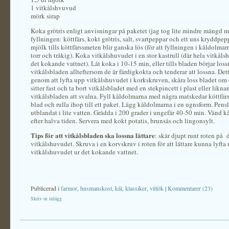
1 vitkålshvuvud
mörk sirap
Koka grötris enligt anvisningar på paketet (jag tog lite mindre mängd m
fyllningen: köttfärs, kokt grötris, salt, svartpeppar och ett uns kryddpep
mjölk tills köttfärssmeten blir ganska lös (för att fyllningen i kåldolmarn
torr och tråkig). Koka vitkålshuvudet i en stor kastrull (där hela vitkål
det kokande vattnet). Låt koka i 10-15 min, eller tills bladen börjar loss
vitkålsbladen allteftersom de är färdigkokta och tenderar att lossna. Dett
genom att lyfta upp vitkålshuvudet i korkskruven, skära loss bladet om 
sitter fast och ta bort vitkålsbladet med en stekpincett i plast eller likn
vitkålsbladen att svalna. Fyll kåldolmarna med några matskedar köttfär
blad och rulla ihop till ett paket. Lägg kåldolmarna i en ugnsform. Pens
utblandat i lite vatten. Grädda i 200 grader i ungefär 40-50 min. Vänd 
efter halva tiden. Servera med kokt potatis, brunsås och lingonsylt.
Tips för att vitkålsbladen ska lossna lättare
: skär djupt runt roten på 
vitkålshuvudet. Skruva i en korvskruv i roten för att lättare kunna lyfta
vitkålshuvudet ur det kokande vattnet.
Publicerad i
farmor
,
husmanskost
,
kål
,
klassiker
,
vitlök
|
Kommentarer (23)
Skriv ut inlägg