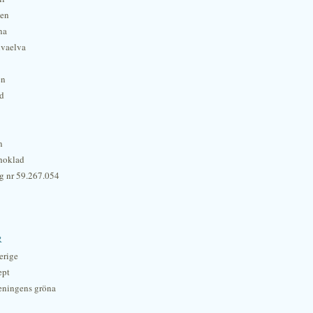
hen
na
lvaelva
én
rd
n
hoklad
g nr 59.267.054
r
erige
ept
eningens gröna