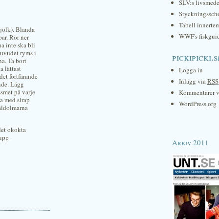
SLV:s livsmede
Styckningssc
Tabell innerte
jölk). Blanda
WWF's fiskgui
par. Rör ner
a inte ska bli
shuvudet ryms i
pickipicki.s
na. Ta bort
a lättast
Logga in
det fortfarande
Inlägg via
RSS
ande. Lägg
ssmet på varje
Kommentarer 
la med sirap
WordPress.org
kåldolmarna
det okokta
 upp
Arkiv 2011