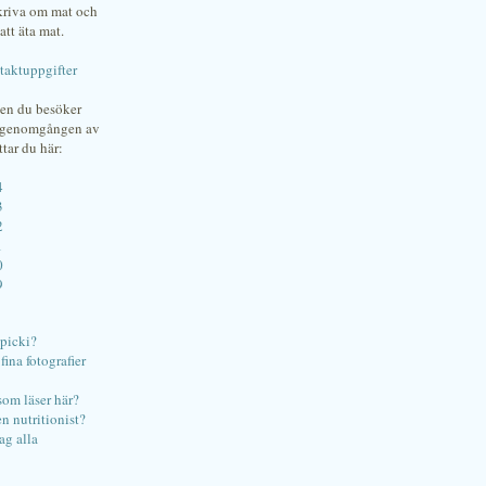
skriva om mat och
att äta mat.
taktuppgifter
gen du besöker
bgenomgången av
ttar du här:
4
3
2
1
0
9
ipicki?
ina fotografier
som läser här?
en nutritionist?
ag alla