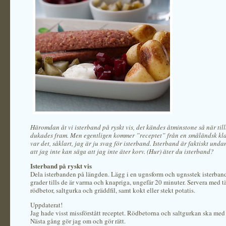
Häromdan åt vi isterband på ryskt vis, det kändes åtminstone så när ti
dukades fram. Men egentligen kommer ”receptet” från en småländsk kl
var det, såklart, jag är ju svag för isterband. Isterband är faktiskt und
att jag inte kan säga att jag inte äter korv. (Hur) äter du isterband?
Isterband på ryskt vis
Dela isterbanden på längden. Lägg i en ugnsform och ugnsstek isterban
grader tills de är varma och knapriga, ungefär 20 minuter. Servera med t
rödbetor, saltgurka och gräddfil, samt kokt eller stekt potatis.
Uppdaterat!
Jag hade visst missförstått receptet. Rödbetorna och saltgurkan ska med 
Nästa gång gör jag om och gör rätt.