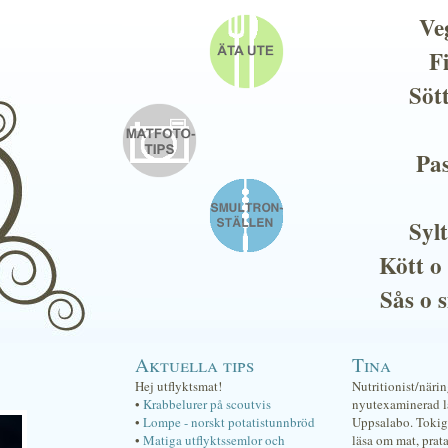
Ve
F
Söt
Pas
Sylt
Kött o
Sås o 
Aktuella tips
Tina
Hej utflyktsmat!
Nutritionist/näri
•
Krabbelurer på scoutvis
nyutexaminerad lä
•
Lompe - norskt potatistunnbröd
Uppsalabo. Tokig 
•
Matiga utflyktssemlor och
läsa om mat, prat