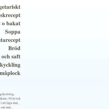
getariskt
iskrecept
t o bakat
Soppa
tarecept
Bröd
 och saft
 kyckling
småplock
ngsfysiolog,
kare, 30 år och
i att laga mat,
a om mat,