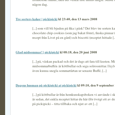
någon dag.
Tre sorters kakor | pickipicki
kl 23:40, den 13 mars 2008
[...] som vill bli bjuden på fika i påsk? Det blev tre sorters k
chocolate chip cookies (som jag bakat förut), finska pinnar 
recept från Livet på en gård) och biscotti (receptet hittade [..
Glad midsommar! | pickipicki
kl 08:18, den 20 juni 2008
[...] på, väskan packad och det är dags att fara till kusten. Mi
midsommarbuffén är köttbullar och sega solrossnittar. I kyl
även kunna snegla sommartårtan ur senaste Buffé, [...]
Dagens husman på pickipicki at pickipicki
kl 09:10, den 9 september
[...] på köttbullar är från hemkunskapsboken vi använde i sk
år sedan, det enkla receptet hittar du här (för övrigt ett av d
på pickipicki – titta tillbaka och njut av ett [...]