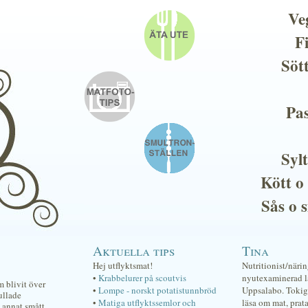
Ve
F
Söt
Pas
Sylt
Kött o
Sås o 
Aktuella tips
Tina
Hej utflyktsmat!
Nutritionist/näri
•
Krabbelurer på scoutvis
nyutexaminerad lä
 blivit över
•
Lompe - norskt potatistunnbröd
Uppsalabo. Tokig 
ullade
•
Matiga utflyktssemlor och
läsa om mat, prat
 annat smått