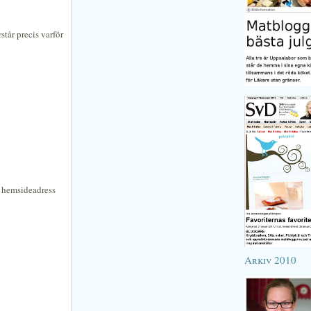
tår precis varför
n hemsideadress
Arkiv 2010