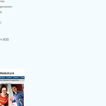
hema
mperaturer
de
e
via
RSS