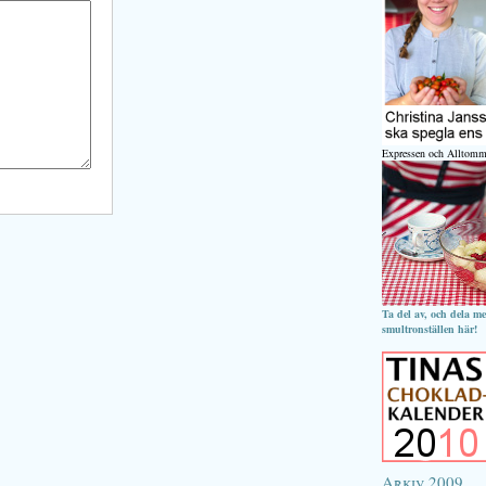
Expressen och Alltomm
Ta del av, och dela m
smultronställen här!
Arkiv 2009