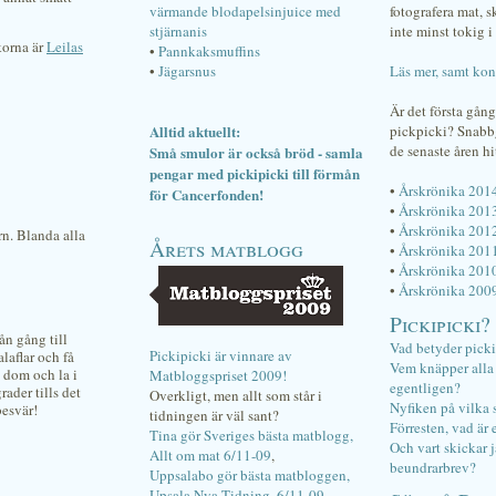
värmande blodapelsinjuice med
fotografera mat, 
stjärnanis
inte minst tokig i 
akorna är
Leilas
•
Pannkaksmuffins
•
Jägarsnus
Läs mer, samt kon
Är det första gån
Alltid aktuellt:
pickpicki? Snab
de senaste åren hi
Små smulor är också bröd - samla
pengar med pickipicki till förmån
•
Årskrönika 201
för Cancerfonden!
•
Årskrönika 201
•
Årskrönika 201
rn. Blanda alla
Årets matblogg
•
Årskrönika 201
•
Årskrönika 201
•
Årskrönika 200
Pickipicki?
ån gång till
Vad betyder pick
Pickipicki är vinnare av
laflar och få
Vem knäpper alla f
g dom och la i
Matbloggspriset 2009!
egentligen?
rader tills det
Overkligt, men allt som står i
Nyfiken på vilka 
besvär!
tidningen är väl sant?
Förresten, vad är 
Tina gör Sveriges bästa matblogg,
Och vart skickar j
Allt om mat 6/11-09
,
beundrarbrev?
Uppsalabo gör bästa matbloggen,
Upsala Nya Tidning, 6/11-09
.