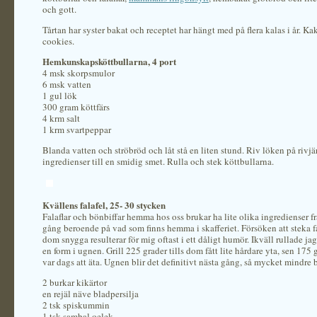
och gott.
Tårtan har syster bakat och receptet har hängt med på flera kalas i år. K
cookies.
Hemkunskapsköttbullarna, 4 port
4 msk skorpsmulor
6 msk vatten
1 gul lök
300 gram köttfärs
4 krm salt
1 krm svartpeppar
Blanda vatten och ströbröd och låt stå en liten stund. Riv löken på rivjä
ingredienser till en smidig smet. Rulla och stek köttbullarna.
Kvällens falafel, 25- 30 stycken
Falaflar och bönbiffar hemma hos oss brukar ha lite olika ingredienser fr
gång beroende på vad som finns hemma i skafferiet. Försöken att steka fa
dom snygga resulterar för mig oftast i ett dåligt humör. Ikväll rullade ja
en form i ugnen. Grill 225 grader tills dom fått lite hårdare yta, sen 175 g
var dags att äta. Ugnen blir det definitivt nästa gång, så mycket mindre 
2 burkar kikärtor
en rejäl näve bladpersilja
2 tsk spiskummin
1 tsk sambal oelek