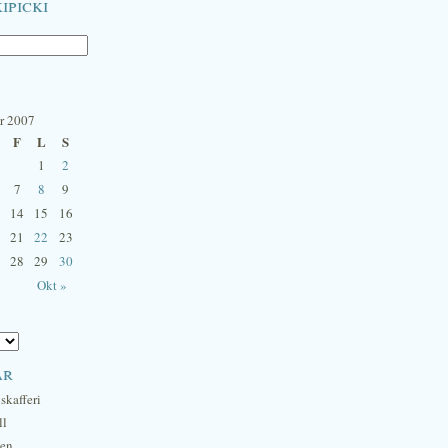
ipicki
r 2007
F
L
S
1
2
7
8
9
14
15
16
21
22
23
28
29
30
Okt »
ar
skafferi
ll
hen