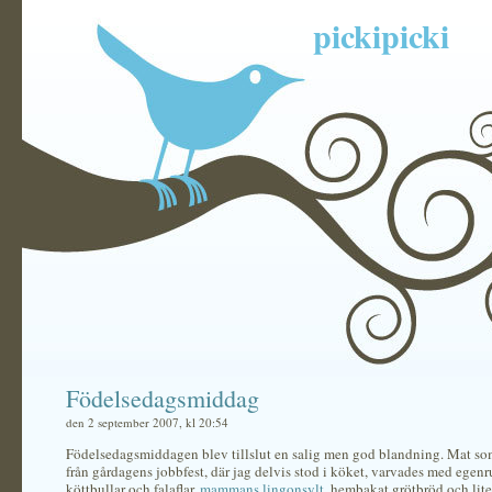
pickipicki
Födelsedagsmiddag
den 2 september 2007, kl 20:54
Födelsedagsmiddagen blev tillslut en salig men god blandning. Mat som
från gårdagens jobbfest, där jag delvis stod i köket, varvades med egenr
köttbullar och falaflar,
mammans lingonsylt
, hembakat grötbröd och lite