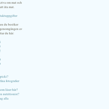
skriva om mat och
att äta mat.
taktuppgifter
gen du besöker
bgenomgången av
ttar du här:
4
3
2
1
0
9
ipicki?
ina fotografier
som läser här?
en nutritionist?
ag alla