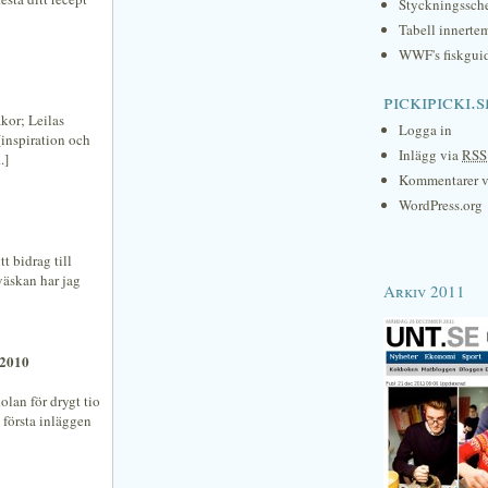
Styckningssc
Tabell innerte
WWF's fiskgui
pickipicki.s
akor; Leilas
Logga in
(inspiration och
Inlägg via
RSS
.]
Kommentarer 
WordPress.org
tt bidrag till
väskan har jag
Arkiv 2011
 2010
olan för drygt tio
e första inläggen