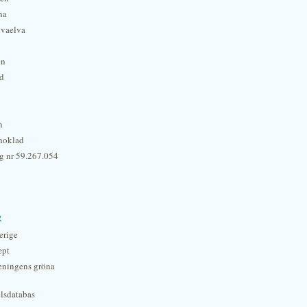
na
lvaelva
én
rd
n
hoklad
g nr 59.267.054
r
erige
ept
eningens gröna
lsdatabas