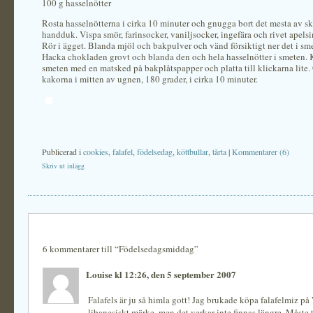
100 g hasselnötter
Rosta hasselnötterna i cirka 10 minuter och gnugga bort det mesta av ska
handduk. Vispa smör, farinsocker, vaniljsocker, ingefära och rivet apels
Rör i ägget. Blanda mjöl och bakpulver och vänd försiktigt ner det i sm
Hacka chokladen grovt och blanda den och hela hasselnötter i smeten. 
smeten med en matsked på bakplåtspapper och platta till klickarna lite.
kakorna i mitten av ugnen, 180 grader, i cirka 10 minuter.
Publicerad i
cookies
,
falafel
,
födelsedag
,
köttbullar
,
tårta
|
Kommentarer (6)
Skriv ut inlägg
6 kommentarer till “Födelsedagsmiddag”
Louise kl 12:26, den 5 september 2007
Falafels är ju så himla gott! Jag brukade köpa falafelmiz på
libanesiskt märke, men det verkar inte finnas längre. Måste t