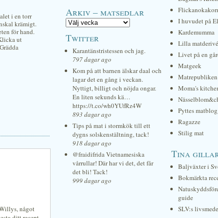
Arkiv – matsedlar
Flickanokakor
let i en torr
I huvudet på E
inskal krämigt.
eten för hand.
Kardemumma
Twitter
Klicka ut
Lilla matderiv
 Grädda
Karantänstristessen och jag.
Livet på en gå
797 dagar ago
Matgeek
Kom på att barnen älskar daal och
Matrepubliken
lagar det en gång i veckan.
Nyttigt, billigt och nöjda ongar.
Moma's kitche
En liten sekunds kä…
Nässelblom&c
https://t.co/wh0YUfRz4W
Pyttes matblog
893 dagar ago
Ragazze
Tips på mat i stormkök till ett
Stilig mat
dygns solskenstältning, tack!
918 dagar ago
Tina gilla
@fraidifrida Vietnamesiska
vårrullar! Där har vi det, det får
Baljväxter i Sv
det bli! Tack!
Bokmärkta rec
999 dagar ago
Natuskyddsför
guide
 Willys, något
SLV:s livsmede
esta ditt recept