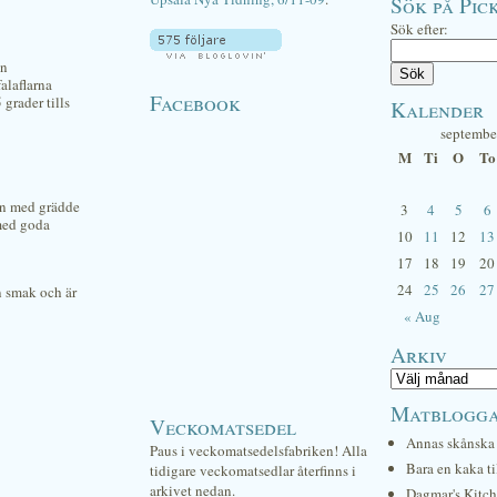
Sök på Pick
Sök efter:
en
alaflarna
Facebook
grader tills
Kalender
septembe
M
Ti
O
To
tan med grädde
3
4
5
6
 med goda
10
11
12
13
17
18
19
20
24
25
26
27
n smak och är
« Aug
Arkiv
Matblogg
Veckomatsedel
Annas skånska 
Paus i veckomatsedelsfabriken! Alla
Bara en kaka ti
tidigare veckomatsedlar återfinns i
arkivet nedan.
Dagmar's Kitc