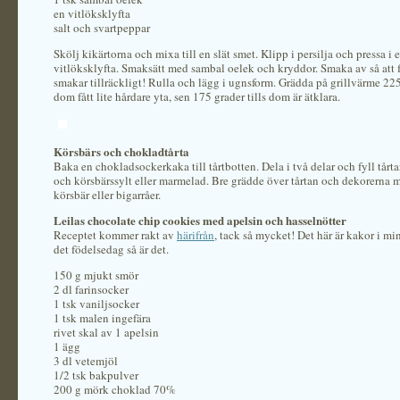
en vitlöksklyfta
salt och svartpeppar
Skölj kikärtorna och mixa till en slät smet. Klipp i persilja och pressa i 
vitlöksklyfta. Smaksätt med sambal oelek och kryddor. Smaka av så att f
smakar tillräckligt! Rulla och lägg i ugnsform. Grädda på grillvärme 225 
dom fått lite hårdare yta, sen 175 grader tills dom är ätklara.
Körsbärs och chokladtårta
Baka en chokladsockerkaka till tårtbotten. Dela i två delar och fyll tår
och körsbärssylt eller marmelad. Bre grädde över tårtan och dekorerna
körsbär eller bigarråer.
Leilas chocolate chip cookies med apelsin och hasselnötter
Receptet kommer rakt av
härifrån
, tack så mycket! Det här är kakor i mi
det födelsedag så är det.
150 g mjukt smör
2 dl farinsocker
1 tsk vaniljsocker
1 tsk malen ingefära
rivet skal av 1 apelsin
1 ägg
3 dl vetemjöl
1/2 tsk bakpulver
200 g mörk choklad 70%