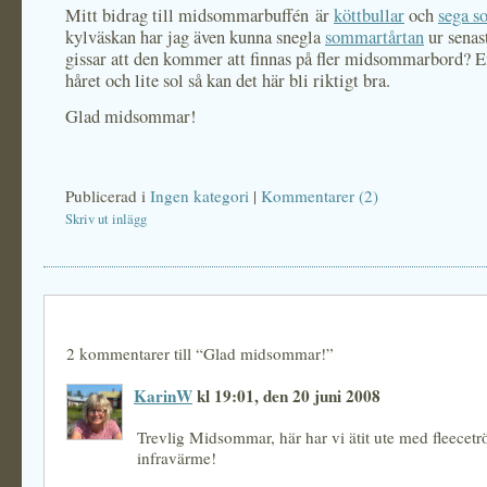
Mitt bidrag till midsommarbuffén är
köttbullar
och
sega so
kylväskan har jag även kunna snegla
sommartårtan
ur senas
gissar att den kommer att finnas på fler midsommarbord? En
håret och lite sol så kan det här bli riktigt bra.
Glad midsommar!
Publicerad i
Ingen kategori
|
Kommentarer (2)
Skriv ut inlägg
2 kommentarer till “Glad midsommar!”
KarinW
kl 19:01, den 20 juni 2008
Trevlig Midsommar, här har vi ätit ute med fleecetr
infravärme!