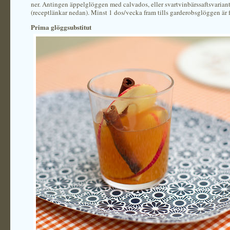
ner. Antingen äppelglöggen med calvados, eller svartvinbärssaftsvarian
(receptlänkar nedan). Minst 1 dos/vecka fram tills garderobsglöggen är 
Prima glöggsubstitut