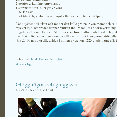
2 portioner kall havregrynsgröt
1 stor morot (fin- eller grovriven)
0,5-1tsk salt
mjöl (dinkel-, grahams- vetemjöl, eller vad som finns i skåpen)
Rör ut jästen i vätskan och rör ner den kalla gröten, riven morot och salt
mycket mjöl att brödet släpper bunken (hellre för lite än för mycket mjöl)
ungefär en timme. Dela i 12-16 lika stora bröd, rulla runda bröd och plat
med bakplåtspapper. Pynta om du vill med solroskärnor, pumpafrön elle
jäsa 20-30 minuter till, grädda i mitten av ugnen i 225 grader i ungefär 
Publicerad i
bröd
|
Kommentarer (16)
Skriv ut inlägg
Glöggfrågor och glöggsvar
den 29 oktober 2011, kl 10:20