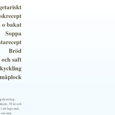
getariskt
iskrecept
t o bakat
Soppa
tarecept
Bröd
 och saft
 kyckling
småplock
ngsfysiolog,
kare, 30 år och
i att laga mat,
a om mat,