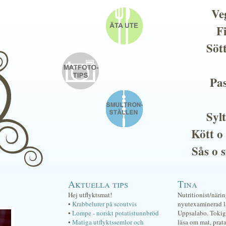
Ve
F
Söt
Pas
Sylt
Kött o
Sås o 
Aktuella tips
Tina
Hej utflyktsmat!
Nutritionist/näri
•
Krabbelurer på scoutvis
nyutexaminerad lä
•
Lompe - norskt potatistunnbröd
Uppsalabo. Tokig 
•
Matiga utflyktssemlor och
läsa om mat, prat