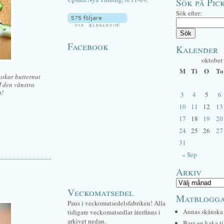
Sök på Pick
Sök efter:
Facebook
Kalender
oktober
M
Ti
O
To
 kokar butternut
 I den vänstra
t!
3
4
5
6
10
11
12
13
17
18
19
20
24
25
26
27
31
« Sep
Arkiv
Veckomatsedel
Matblogg
Paus i veckomatsedelsfabriken! Alla
Annas skånska 
tidigare veckomatsedlar återfinns i
arkivet nedan.
Bara en kaka ti