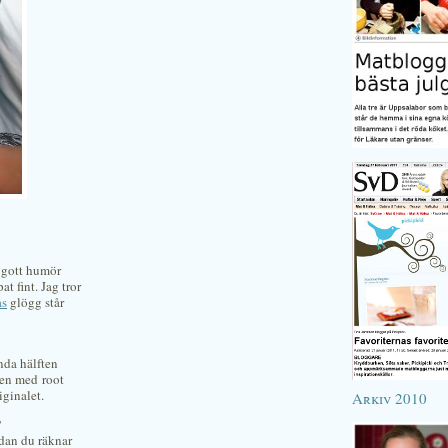
å gott humör
t fint. Jag tror
as
glögg står
nda hälften
 en med root
iginalet.
Arkiv 2010
?
dan du räknar