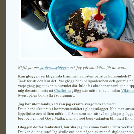
Ni frågar om
garderobsglöggen
och jag gör mitt bästa för att svara.
Kan glöggen verkligen stå framme i rumstemperatur hursomhelst?
Tänk för att den kan det! Vår glögg bor i hallgarderoben och gör mig p
varje gång jag sticker in huvudet där. Juldoft i oktober är nämligen otippa
mig dessutom veta att
Charlottas
glögg står mitt i köket, medan
Viktori
överst på en bokhylla i sovrummet.
Jag bor utomlands, vad kan jag ersätta svagdrickan med?
Detta har diskuterats i kommentarsfältet i glögginlägget. Kan man anvä
äppeljuice och hälften mörkt öl? Sara som har satt två omgångar glögg,
beer och en med Goya Malta, anar att root beer-varianten blir mest lik or
Glöggen doftar fantastiskt, hur ska jag nu kunna vänta i flera veckor
Det kan du nog inte! Jag skulle ordinera någon av mina fuskglögger me