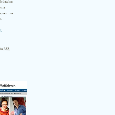
lsdatabas
hema
mperaturer
de
e
via
RSS