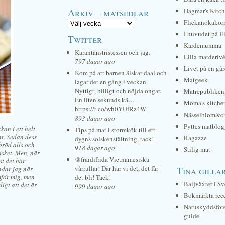
Arkiv – matsedlar
Dagmar's Kitc
Flickanokakor
I huvudet på E
Twitter
Kardemumma
Karantänstristessen och jag.
Lilla matderiv
797 dagar ago
Livet på en gå
Kom på att barnen älskar daal och
Matgeek
lagar det en gång i veckan.
Nyttigt, billigt och nöjda ongar.
Matrepubliken
En liten sekunds kä…
Moma's kitche
https://t.co/wh0YUfRz4W
Nässelblom&c
893 dagar ago
Pyttes matblog
an i ett helt
Tips på mat i stormkök till ett
ant. Sedan dess
Ragazze
dygns solskenstältning, tack!
bröd alls och
918 dagar ago
Stilig mat
äsket. Men, när
@fraidifrida Vietnamesiska
st det här
vårrullar! Där har vi det, det får
Tina gilla
undar jag när
mför mig, men
det bli! Tack!
Baljväxter i Sv
ligt att det är
999 dagar ago
Bokmärkta rec
Natuskyddsför
guide