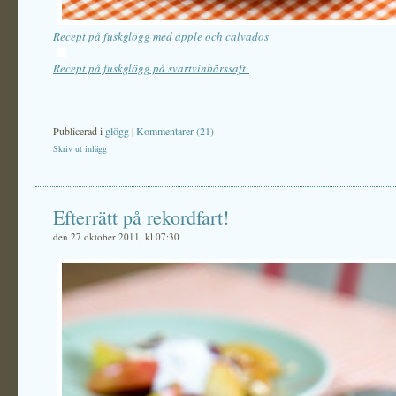
Recept på fuskglögg med äpple och calvados
Recept på fuskglögg på svartvinbärssaft
Publicerad i
glögg
|
Kommentarer (21)
Skriv ut inlägg
Efterrätt på rekordfart!
den 27 oktober 2011, kl 07:30