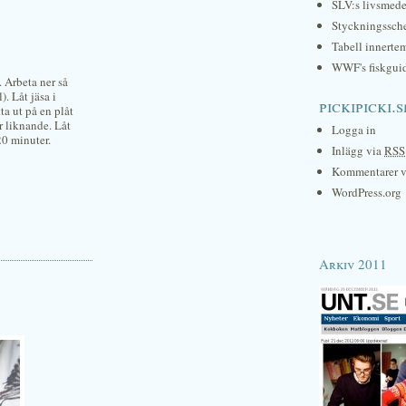
SLV:s livsmede
Styckningssc
Tabell innerte
WWF's fiskgui
. Arbeta ner så
. Låt jäsa i
pickipicki.s
ta ut på en plåt
r liknande. Låt
Logga in
20 minuter.
Inlägg via
RSS
Kommentarer 
WordPress.org
Arkiv 2011