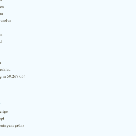
hen
na
lvaelva
én
rd
n
hoklad
g nr 59.267.054
r
erige
ept
eningens gröna