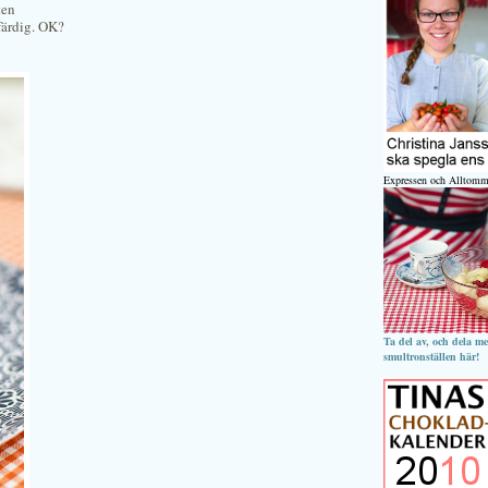
ten
färdig. OK?
Expressen och Alltomm
Ta del av, och dela m
smultronställen här!