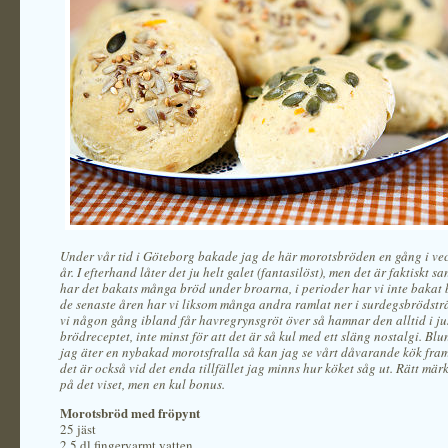
Under vår tid i Göteborg bakade jag de här morotsbröden en gång i veck
år. I efterhand låter det ju helt galet (fantasilöst), men det är faktiskt s
har det bakats många bröd under broarna, i perioder har vi inte bakat 
de senaste åren har vi liksom många andra ramlat ner i surdegsbrödstr
vi någon gång ibland får havregrynsgröt över så hamnar den alltid i ju
brödreceptet, inte minst för att det är så kul med ett släng nostalgi. Bl
jag äter en nybakad morotsfralla så kan jag se vårt dåvarande kök fra
det är också vid det enda tillfället jag minns hur köket såg ut. Rätt märk
på det viset, men en kul bonus.
Morotsbröd med fröpynt
25 jäst
2,5 dl fingervarmt vatten