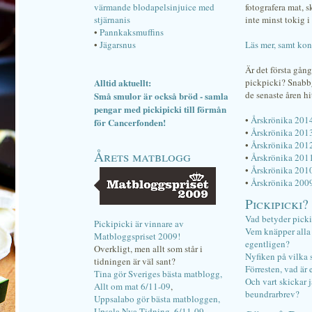
värmande blodapelsinjuice med
fotografera mat, 
stjärnanis
inte minst tokig i 
•
Pannkaksmuffins
•
Jägarsnus
Läs mer, samt kon
Är det första gån
Alltid aktuellt:
pickpicki? Snab
de senaste åren hi
Små smulor är också bröd - samla
pengar med pickipicki till förmån
•
Årskrönika 201
för Cancerfonden!
•
Årskrönika 201
•
Årskrönika 201
Årets matblogg
•
Årskrönika 201
•
Årskrönika 201
•
Årskrönika 200
Pickipicki?
Vad betyder pick
Pickipicki är vinnare av
Vem knäpper alla f
Matbloggspriset 2009!
egentligen?
Overkligt, men allt som står i
Nyfiken på vilka 
tidningen är väl sant?
Förresten, vad är 
Tina gör Sveriges bästa matblogg,
Och vart skickar j
Allt om mat 6/11-09
,
beundrarbrev?
Uppsalabo gör bästa matbloggen,
Upsala Nya Tidning, 6/11-09
.