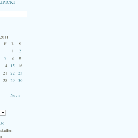
ipicki
 2011
F
L
S
1
2
7
8
9
14
15
16
21
22
23
28
29
30
Nov »
ar
skafferi
ll