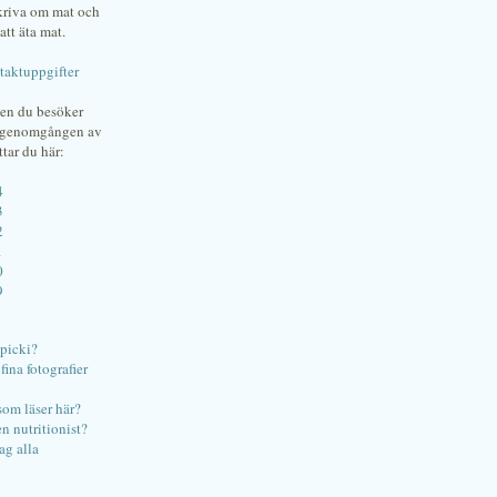
skriva om mat och
att äta mat.
taktuppgifter
gen du besöker
bgenomgången av
ttar du här:
4
3
2
1
0
9
ipicki?
ina fotografier
som läser här?
en nutritionist?
ag alla