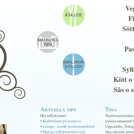
Ve
F
Söt
Pas
Sylt
Kött o
Sås o 
Aktuella tips
Tina
Hej utflyktsmat!
Nutritionist/näri
•
Krabbelurer på scoutvis
nyutexaminerad lä
•
Lompe - norskt potatistunnbröd
Uppsalabo. Tokig 
•
Matiga utflyktssemlor och
läsa om mat, prat