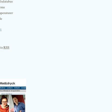
lsdatabas
hema
mperaturer
de
e
via
RSS