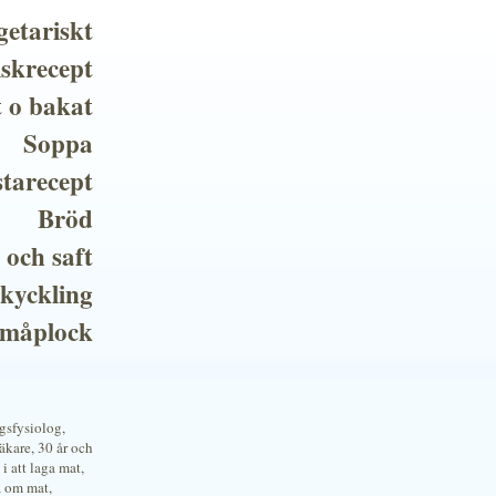
getariskt
iskrecept
t o bakat
Soppa
tarecept
Bröd
 och saft
 kyckling
småplock
ngsfysiolog,
kare, 30 år och
i att laga mat,
a om mat,