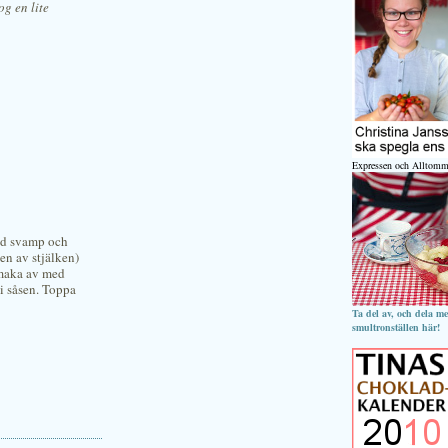
og en lite
Expressen och Alltomm
kad svamp och
en av stjälken)
Smaka av med
 i såsen. Toppa
Ta del av, och dela m
smultronställen här!