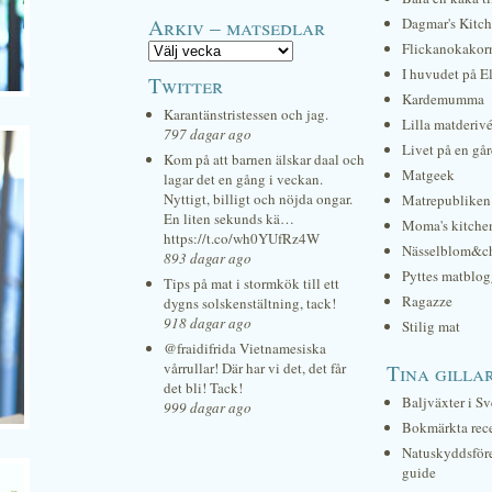
Arkiv – matsedlar
Dagmar's Kitc
Flickanokakor
I huvudet på E
Twitter
Kardemumma
Karantänstristessen och jag.
Lilla matderiv
797 dagar ago
Livet på en gå
Kom på att barnen älskar daal och
Matgeek
lagar det en gång i veckan.
Nyttigt, billigt och nöjda ongar.
Matrepubliken
En liten sekunds kä…
Moma's kitche
https://t.co/wh0YUfRz4W
Nässelblom&c
893 dagar ago
Pyttes matblog
Tips på mat i stormkök till ett
Ragazze
dygns solskenstältning, tack!
918 dagar ago
Stilig mat
@fraidifrida Vietnamesiska
vårrullar! Där har vi det, det får
Tina gilla
det bli! Tack!
Baljväxter i Sv
999 dagar ago
Bokmärkta rec
Natuskyddsför
guide