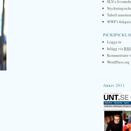
SLV:s livsmede
Styckningssc
Tabell innerte
WWF's fiskgui
pickipicki.s
Logga in
Inlägg via
RSS
Kommentarer 
WordPress.org
Arkiv 2011