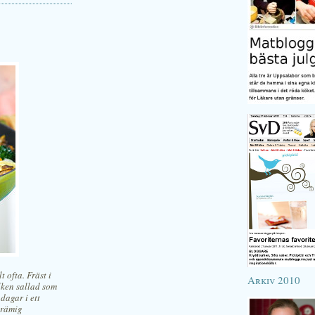
t ofta. Fräst i
Arkiv 2010
lken sallad som
dagar i ett
krämig