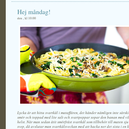
Hej måndag!
den , kl 10:00
Lycka är att hitta svartkål i mataffären, det händer nämligen inte särskil
smör och toppad med lite salt och svartpeppar sopar den banan med vi
helst. När man sedan ätit smörfräst svartkål som tillbehör till maten sju 
svep, då avslutar man svartkålsveckan med att hacka ner det sista i en 