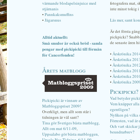
värmande blodapelsinjuice med
fotografera mat, 
stjärnanis
inte minst tokig i 
•
Pannkaksmuffins
•
Jägarsnus
Läs mer, samt kon
Är det första gån
Alltid aktuellt:
pickpicki? Snab
de senaste åren hi
Små smulor är också bröd - samla
pengar med pickipicki till förmån
•
Årskrönika 201
för Cancerfonden!
•
Årskrönika 201
•
Årskrönika 201
Årets matblogg
•
Årskrönika 201
•
Årskrönika 201
•
Årskrönika 200
Pickipicki?
Vad betyder pick
Pickipicki är vinnare av
Vem knäpper alla f
Matbloggspriset 2009!
egentligen?
Overkligt, men allt som står i
Nyfiken på vilka 
tidningen är väl sant?
Förresten, vad är 
Tina gör Sveriges bästa matblogg,
Och vart skickar j
Allt om mat 6/11-09
,
beundrarbrev?
Uppsalabo gör bästa matbloggen,
Upsala Nya Tidning, 6/11-09
.