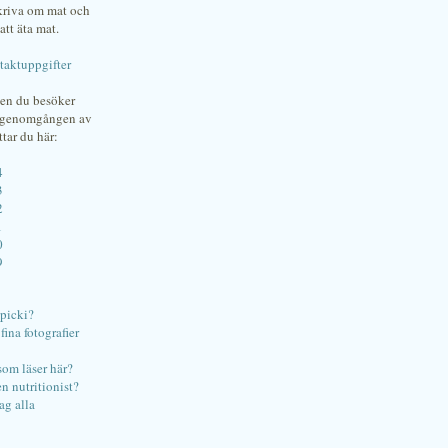
skriva om mat och
att äta mat.
taktuppgifter
gen du besöker
bgenomgången av
ttar du här:
4
3
2
1
0
9
ipicki?
ina fotografier
som läser här?
en nutritionist?
ag alla