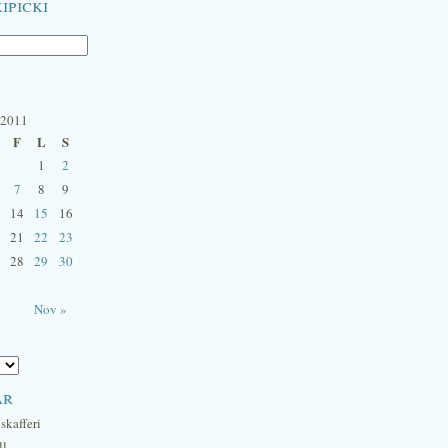
ipicki
 2011
F
L
S
1
2
7
8
9
14
15
16
21
22
23
28
29
30
Nov »
ar
skafferi
ll