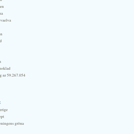
hen
na
lvaelva
én
rd
n
hoklad
g nr 59.267.054
r
erige
ept
eningens gröna