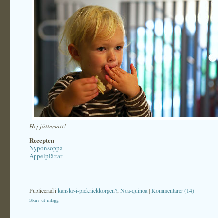
Hej jättemätt!
Recepten
Nyponsoppa
Äppelplättar
Publicerad i
kanske-i-picknickkorgen?
,
Noa-quinoa
|
Kommentarer (14)
Skriv ut inlägg