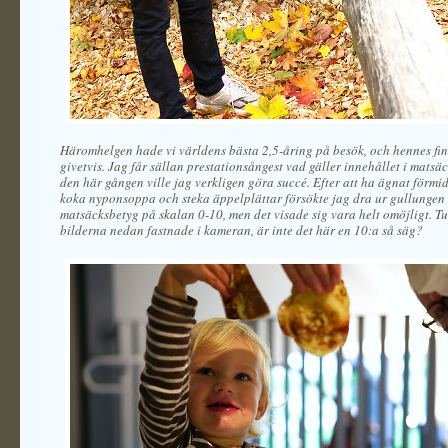
Häromhelgen hade vi världens bästa 2,5-åring på besök, och hennes f
givetvis. Jag får sällan prestationsångest vad gäller innehållet i mats
den här gången ville jag verkligen göra succé. Efter att ha ägnat förmi
koka nyponsoppa och steka äppelplättar försökte jag dra ur gullungen 
matsäcksbetyg på skalan 0-10, men det visade sig vara helt omöjligt. Tu
bilderna nedan fastnade i kameran, är inte det här en 10:a så säg?