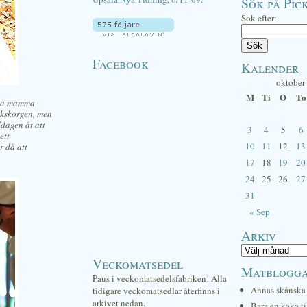
Sök på Pick
Sök efter:
Facebook
Kalender
oktober
M
Ti
O
To
ina mamma
äckskorgen, men
ddagen åt att
3
4
5
6
ett
10
11
12
13
r då att
17
18
19
20
24
25
26
27
31
« Sep
Arkiv
Veckomatsedel
Matblogg
Paus i veckomatsedelsfabriken! Alla
Annas skånska 
tidigare veckomatsedlar återfinns i
arkivet nedan.
Bara en kaka ti