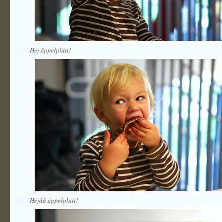
Hej äppelplätt!
Hejdå äppelplätt!