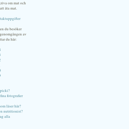
skriva om mat och
att äta mat.
taktuppgifter
gen du besöker
bgenomgången av
ttar du här:
4
3
2
1
0
9
ipicki?
ina fotografier
som läser här?
en nutritionist?
ag alla