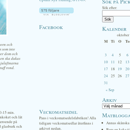
Sök på Pick
Sök efter:
Facebook
Kalender
oktober
M
Ti
O
To
morn och
m som inte
ger dom och
3
4
5
6
nen ska dukas
10
11
12
13
 julaftnarna
tuff rond.
17
18
19
20
24
25
26
27
31
« Sep
Arkiv
Veckomatsedel
10-15 min.
Matblogg
nkoket och låt
Paus i veckomatsedelsfabriken! Alla
 beroende på
Annas skånska 
tidigare veckomatsedlar återfinns i
d glasburk och
arkivet nedan.
Bara en kaka ti