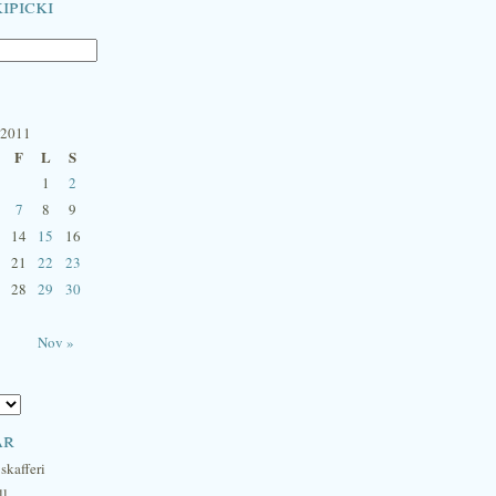
ipicki
 2011
F
L
S
1
2
7
8
9
14
15
16
21
22
23
28
29
30
Nov »
ar
skafferi
ll