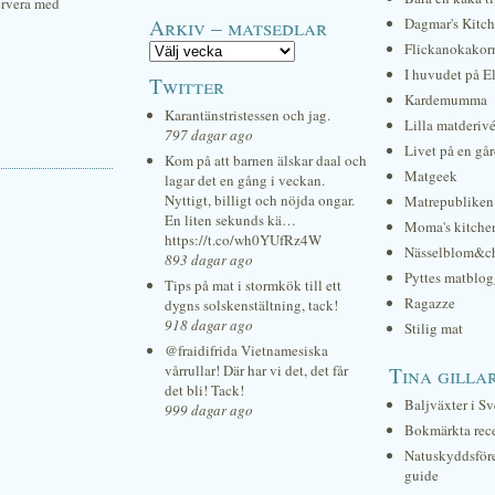
Servera med
Arkiv – matsedlar
Dagmar's Kitc
Flickanokakor
I huvudet på E
Twitter
Kardemumma
Karantänstristessen och jag.
Lilla matderiv
797 dagar ago
Livet på en gå
Kom på att barnen älskar daal och
Matgeek
lagar det en gång i veckan.
Nyttigt, billigt och nöjda ongar.
Matrepubliken
En liten sekunds kä…
Moma's kitche
https://t.co/wh0YUfRz4W
Nässelblom&c
893 dagar ago
Pyttes matblog
Tips på mat i stormkök till ett
Ragazze
dygns solskenstältning, tack!
918 dagar ago
Stilig mat
@fraidifrida Vietnamesiska
vårrullar! Där har vi det, det får
Tina gilla
det bli! Tack!
Baljväxter i Sv
999 dagar ago
Bokmärkta rec
Natuskyddsför
guide