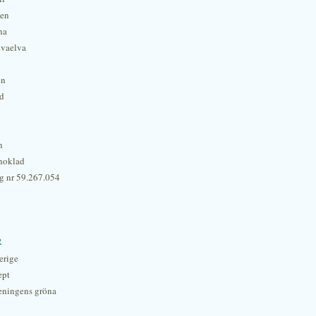
hen
na
lvaelva
én
rd
n
hoklad
g nr 59.267.054
r
erige
ept
eningens gröna