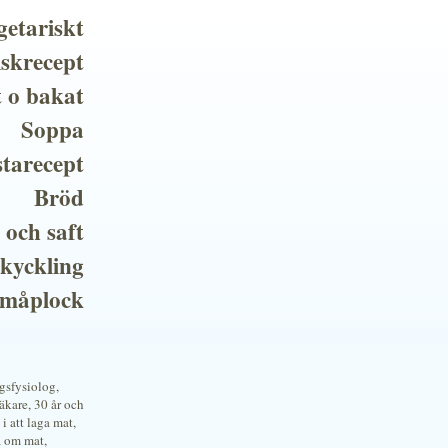
getariskt
iskrecept
t o bakat
Soppa
tarecept
Bröd
 och saft
 kyckling
småplock
ngsfysiolog,
kare, 30 år och
i att laga mat,
a om mat,