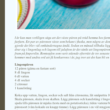
I år kan man verkligen säga att det växte päron på träd hemma hos far
farfarn. Ett par av päronen växte som bekant i flaska, men några av do
gjorde det blev väl omhändertagna ändå. Sedan en månad tillbaka lig
drar sig i lingonlag och lagom till julafton är det tänkt att lingonpäro
fram på finporslin. Romtopfen som varit stående efterrätt de tre senaste
kommer med andra ord att få konkurrens i år, jag tror att det kan bli en 
Lingonpäron
12 päron (gärna en fastare sort)
8 dl lingon
6 dl vatten
4 dl socker
2 citroner
1 kanelstång
Koka upp vatten, lingon, socker och saft från citronerna, låt småputtra 
Skala päronen, skala även skaften. Lägg päronen och kanelstång i lingo
sjuda tills päronen är mjuka (testa med en potatissticka), tiden varierar
päronsort (våra kokade en knapp timme). Lägg päronen i en väl rengjor