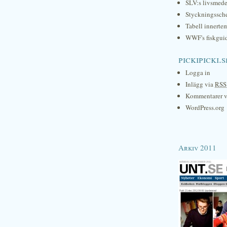
SLV:s livsmede
Styckningssc
Tabell innerte
WWF's fiskgui
pickipicki.s
Logga in
Inlägg via
RSS
Kommentarer 
WordPress.org
Arkiv 2011