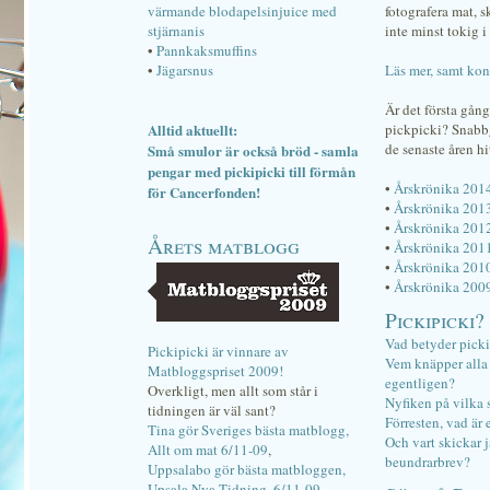
värmande blodapelsinjuice med
fotografera mat, 
stjärnanis
inte minst tokig i 
•
Pannkaksmuffins
•
Jägarsnus
Läs mer, samt kon
Är det första gån
Alltid aktuellt:
pickpicki? Snab
de senaste åren hi
Små smulor är också bröd - samla
pengar med pickipicki till förmån
•
Årskrönika 201
för Cancerfonden!
•
Årskrönika 201
•
Årskrönika 201
Årets matblogg
•
Årskrönika 201
•
Årskrönika 201
•
Årskrönika 200
Pickipicki?
Vad betyder pick
Pickipicki är vinnare av
Vem knäpper alla f
Matbloggspriset 2009!
egentligen?
Overkligt, men allt som står i
Nyfiken på vilka 
tidningen är väl sant?
Förresten, vad är 
Tina gör Sveriges bästa matblogg,
Och vart skickar j
Allt om mat 6/11-09
,
beundrarbrev?
Uppsalabo gör bästa matbloggen,
Upsala Nya Tidning, 6/11-09
.