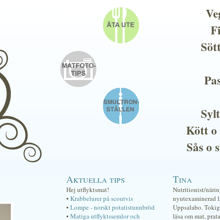
Ve
F
Söt
Pas
Sylt
Kött o
Sås o 
Aktuella tips
Tina
Hej utflyktsmat!
Nutritionist/näri
•
Krabbelurer på scoutvis
nyutexaminerad lä
•
Lompe - norskt potatistunnbröd
Uppsalabo. Tokig 
•
Matiga utflyktssemlor och
läsa om mat, prat