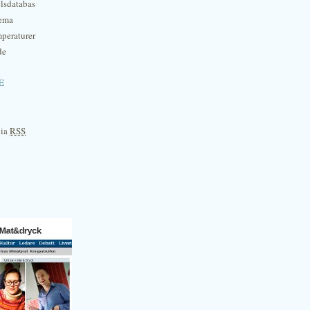
lsdatabas
hema
mperaturer
de
e
via
RSS