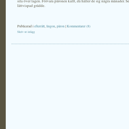
sila över lagen. Förvara päronen kallt, då håller de sig några månader. 
lättvispad grädde.
Publicerad i
efterrätt
,
lingon
,
päron
|
Kommentarer (8)
Skriv ut inlägg