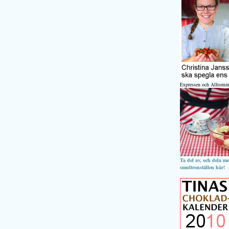
Expressen och Alltomm
Ta del av, och dela m
smultronställen här!